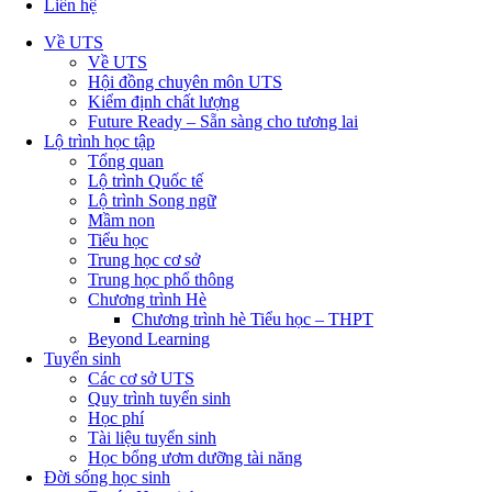
Liên hệ
Về UTS
Về UTS
Hội đồng chuyên môn UTS
Kiểm định chất lượng
Future Ready – Sẵn sàng cho tương lai
Lộ trình học tập
Tổng quan
Lộ trình Quốc tế
Lộ trình Song ngữ
Mầm non
Tiểu học
Trung học cơ sở
Trung học phổ thông
Chương trình Hè
Chương trình hè Tiểu học – THPT
Beyond Learning
Tuyển sinh
Các cơ sở UTS
Quy trình tuyển sinh
Học phí
Tài liệu tuyển sinh
Học bổng ươm dưỡng tài năng
Đời sống học sinh