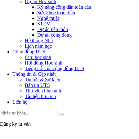
Dự án Học sinh
Kỹ năng công dân toàn cầu
Sức khoẻ toàn diện
Nghệ thuật
STEM
Dự án liên môn
Dự án cộng đồng
Hệ thống Nhà
Lịch năm học
Cộng đồng UTS
Cựu học sinh
Hội đồng Học sinh
Tiếng nói của cộng đồng UTS
Thông tin & Cập nhật
Tin tức & Sự kiện
Bản tin UTS
Thư viện hình ảnh
Tài liệu hữu ích
Liên hệ
Đăng ký tư vấn