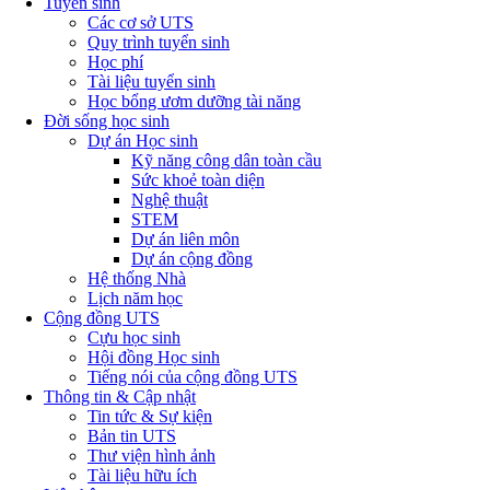
Tuyển sinh
Các cơ sở UTS
Quy trình tuyển sinh
Học phí
Tài liệu tuyển sinh
Học bổng ươm dưỡng tài năng
Đời sống học sinh
Dự án Học sinh
Kỹ năng công dân toàn cầu
Sức khoẻ toàn diện
Nghệ thuật
STEM
Dự án liên môn
Dự án cộng đồng
Hệ thống Nhà
Lịch năm học
Cộng đồng UTS
Cựu học sinh
Hội đồng Học sinh
Tiếng nói của cộng đồng UTS
Thông tin & Cập nhật
Tin tức & Sự kiện
Bản tin UTS
Thư viện hình ảnh
Tài liệu hữu ích