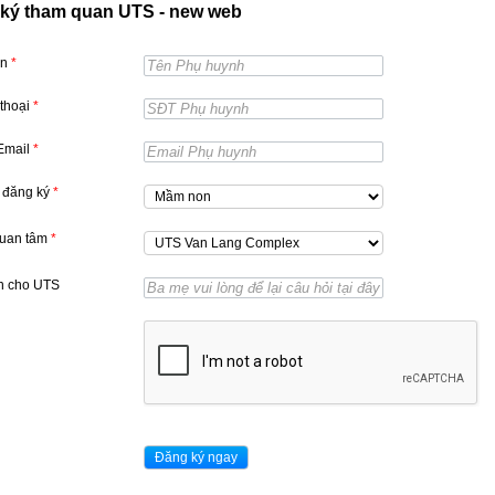
ký tham quan UTS - new web
ên
*
 thoại
*
 Email
*
 đăng ký
*
quan tâm
*
n cho UTS