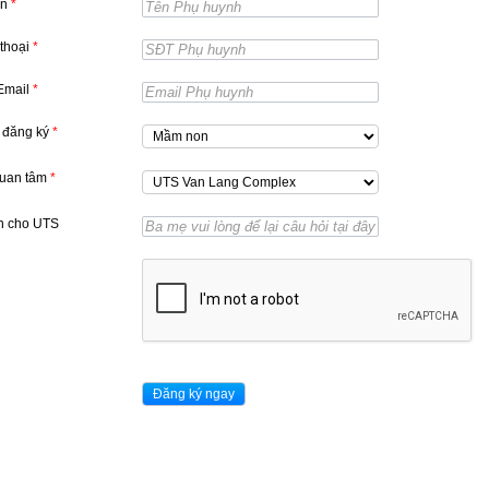
ên
*
 thoại
*
 Email
*
 đăng ký
*
quan tâm
*
n cho UTS