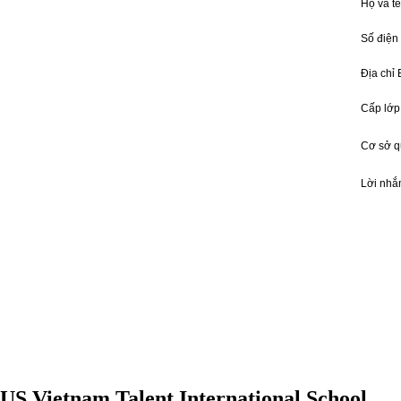
Họ và t
Số điện
Địa chỉ
Cấp lớp
Cơ sở 
Lời nhắ
US Vietnam Talent International School