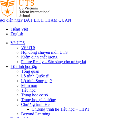
gọi điện ngay
ĐẶT LỊCH THAM QUAN
Tiếng Việt
English
Về UTS
Về UTS
Hội đồng chuyên môn UTS
Kiểm định chất lượng
Future Ready – Sẵn sàng cho tương lai
Lộ trình học tập
Tổng quan
Lộ trình Quốc tế
Lộ trình Song ngữ
Mầm non
Tiểu học
Trung học cơ sở
Trung học phổ thông
Chương trình Hè
Chương trình hè Tiểu học – THPT
Beyond Learning