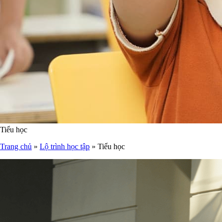
Tiểu học
Trang chủ
»
Lộ trình học tập
»
Tiểu học