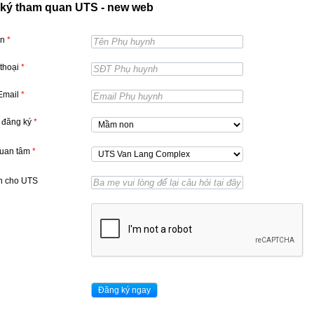
ký tham quan UTS - new web
ên
*
 thoại
*
 Email
*
 đăng ký
*
quan tâm
*
n cho UTS