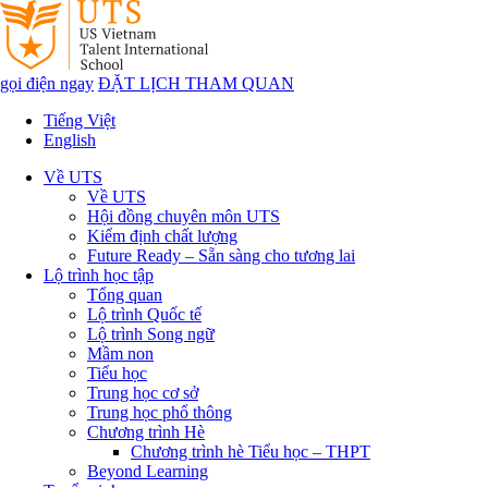
gọi điện ngay
ĐẶT LỊCH THAM QUAN
Tiếng Việt
English
Về UTS
Về UTS
Hội đồng chuyên môn UTS
Kiểm định chất lượng
Future Ready – Sẵn sàng cho tương lai
Lộ trình học tập
Tổng quan
Lộ trình Quốc tế
Lộ trình Song ngữ
Mầm non
Tiểu học
Trung học cơ sở
Trung học phổ thông
Chương trình Hè
Chương trình hè Tiểu học – THPT
Beyond Learning