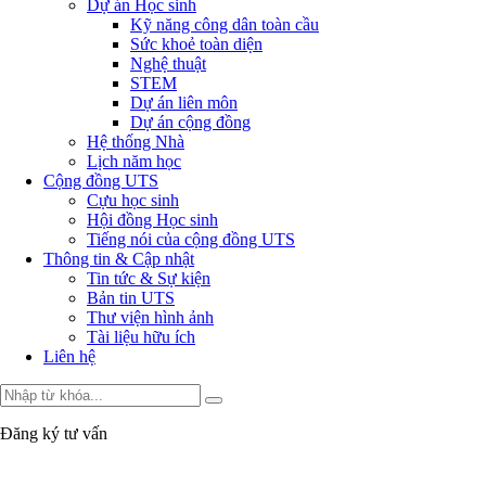
Dự án Học sinh
Kỹ năng công dân toàn cầu
Sức khoẻ toàn diện
Nghệ thuật
STEM
Dự án liên môn
Dự án cộng đồng
Hệ thống Nhà
Lịch năm học
Cộng đồng UTS
Cựu học sinh
Hội đồng Học sinh
Tiếng nói của cộng đồng UTS
Thông tin & Cập nhật
Tin tức & Sự kiện
Bản tin UTS
Thư viện hình ảnh
Tài liệu hữu ích
Liên hệ
Đăng ký tư vấn