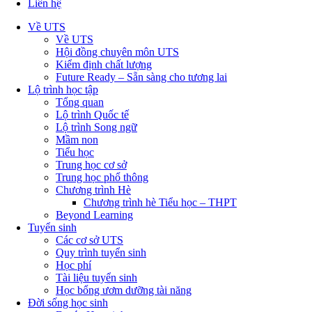
Liên hệ
Về UTS
Về UTS
Hội đồng chuyên môn UTS
Kiểm định chất lượng
Future Ready – Sẵn sàng cho tương lai
Lộ trình học tập
Tổng quan
Lộ trình Quốc tế
Lộ trình Song ngữ
Mầm non
Tiểu học
Trung học cơ sở
Trung học phổ thông
Chương trình Hè
Chương trình hè Tiểu học – THPT
Beyond Learning
Tuyển sinh
Các cơ sở UTS
Quy trình tuyển sinh
Học phí
Tài liệu tuyển sinh
Học bổng ươm dưỡng tài năng
Đời sống học sinh