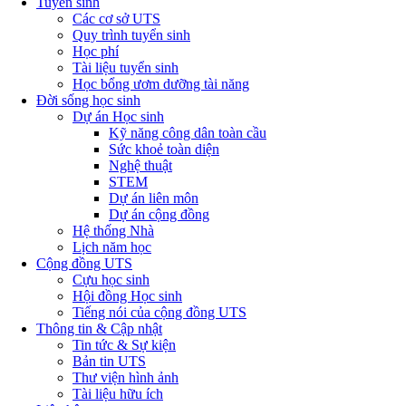
Tuyển sinh
Các cơ sở UTS
Quy trình tuyển sinh
Học phí
Tài liệu tuyển sinh
Học bổng ươm dưỡng tài năng
Đời sống học sinh
Dự án Học sinh
Kỹ năng công dân toàn cầu
Sức khoẻ toàn diện
Nghệ thuật
STEM
Dự án liên môn
Dự án cộng đồng
Hệ thống Nhà
Lịch năm học
Cộng đồng UTS
Cựu học sinh
Hội đồng Học sinh
Tiếng nói của cộng đồng UTS
Thông tin & Cập nhật
Tin tức & Sự kiện
Bản tin UTS
Thư viện hình ảnh
Tài liệu hữu ích