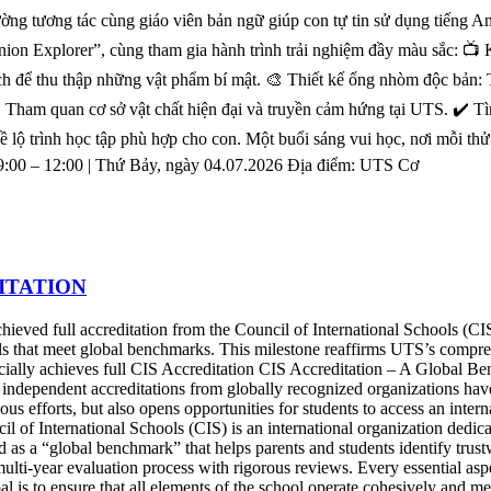
rường tương tác cùng giáo viên bản ngữ giúp con tự tin sử dụng tiếng 
nion Explorer”, cùng tham gia hành trình trải nghiệm đầy màu sắc: 
hách để thu thập những vật phẩm bí mật. 🎨 Thiết kế ống nhòm độc bản
️ Tham quan cơ sở vật chất hiện đại và truyền cảm hứng tại UTS. ✔️ Tì
 lộ trình học tập phù hợp cho con. Một buổi sáng vui học, nơi mỗi thử
00 – 12:00 | Thứ Bảy, ngày 04.07.2026 Địa điểm: UTS Cơ
ITATION
eved full accreditation from the Council of International Schools (CIS)
ools that meet global benchmarks. This milestone reaffirms UTS’s compr
icially achieves full CIS Accreditation CIS Accreditation – A Global 
, independent accreditations from globally recognized organizations ha
us efforts, but also opens opportunities for students to access an inter
l of International Schools (CIS) is an international organization dedic
d as a “global benchmark” that helps parents and students identify trus
ulti-year evaluation process with rigorous reviews. Every essential as
 is to ensure that all elements of the school operate cohesively and meet