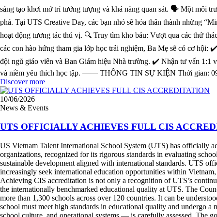
sáng tạo khơi mở trí tưởng tượng và khả năng quan sát. 🗣️ Một môi t
phá. Tại UTS Creative Day, các bạn nhỏ sẽ hóa thân thành những “Mi
hoạt động tương tác thú vị. 🔍 Truy tìm kho báu: Vượt qua các thử t
các con hào hứng tham gia lớp học trải nghiệm, Ba Mẹ sẽ có cơ hội: ✔
đội ngũ giáo viên và Ban Giám hiệu Nhà trường. ✔️ Nhận tư vấn 1:1 về
và niềm yêu thích học tập. —— THÔNG TIN SỰ KIỆN Thời gian: 09:
Discover more
10/06/2026
News & Events
UTS OFFICIALLY ACHIEVES FULL CIS ACCRED
US Vietnam Talent International School System (UTS) has officially achi
organizations, recognized for its rigorous standards in evaluating sch
sustainable development aligned with international standards. UTS off
increasingly seek international education opportunities within Vietnam
Achieving CIS accreditation is not only a recognition of UTS’s continuo
the internationally benchmarked educational quality at UTS. The Counci
more than 1,300 schools across over 120 countries. It can be understoo
school must meet high standards in educational quality and undergo a m
school culture, and operational systems — is carefully assessed. The goal