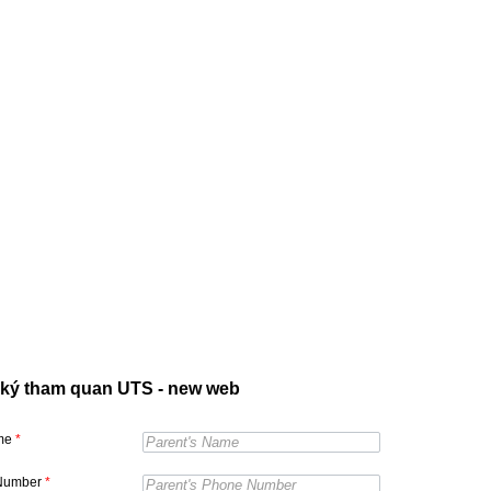
ký tham quan UTS - new web
ame
*
Number
*