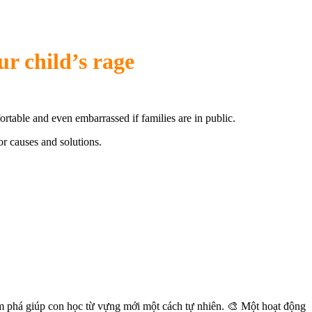
r child’s rage
rtable and even embarrassed if families are in public.
or causes and solutions.
ám phá giúp con học từ vựng mới một cách tự nhiên. 🎨 Một hoạt động