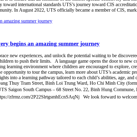
y toward international standards UTS’s journey toward CIS accreditat
ommunity. In August 2022, UTS officially became a member of CIS, marki
overy begins an amazing summer journey
brace new experiences, and unlock the potential waiting to be discovere
hildren to push their limits. A language game opens the door to new c
ing learning environment where children are encouraged to explore, cre
the opportunity to tour the campus, learn more about UTS’s academic pr
sights into a learning pathway tailored to each child’s abilities, age,
ng Thuy Tram Street, Binh Loi Trung Ward, Ho Chi Minh City (forme
UTS Saigon South Campus – 68 Street No. 22, Binh Hung Commune, Ho 
: https://zfrmz.com/2P22SlrtgsmhEcnSAqNj We look forward to welco