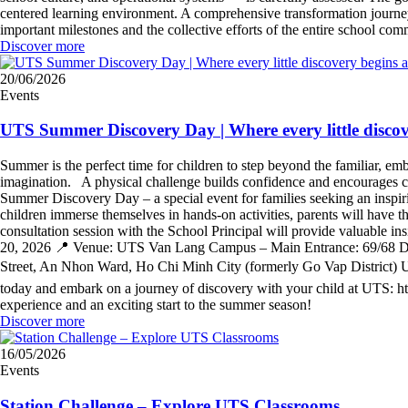
centered learning environment. A comprehensive transformation journe
important milestones and the collective efforts of the entire school c
Discover more
20/06/2026
Events
UTS Summer Discovery Day | Where every little disc
Summer is the perfect time for children to step beyond the familiar, em
imagination. A physical challenge builds confidence and encourages c
Summer Discovery Day – a special event for families seeking an inspir
children immerse themselves in hands-on activities, parents will have 
consultation session with the School Principal will provide valuable in
20, 2026 📍 Venue: UTS Van Lang Campus – Main Entrance: 69/68 Da
Street, An Nhon Ward, Ho Chi Minh City (formerly Go Vap District) 
today and embark on a journey of discovery with your child at UTS
experience and an exciting start to the summer season!
Discover more
16/05/2026
Events
Station Challenge – Explore UTS Classrooms