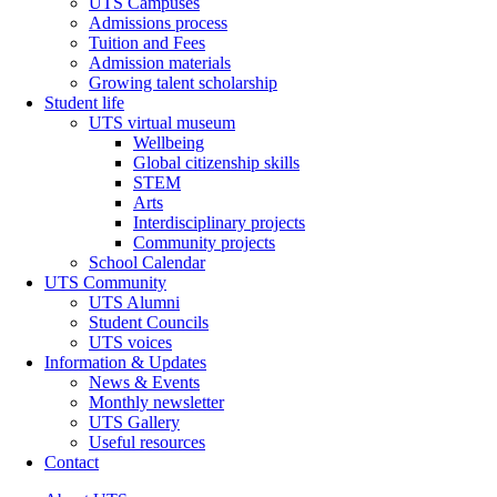
UTS Campuses
Admissions process
Tuition and Fees
Admission materials
Growing talent scholarship
Student life
UTS virtual museum
Wellbeing
Global citizenship skills
STEM
Arts
Interdisciplinary projects
Community projects
School Calendar
UTS Community
UTS Alumni
Student Councils
UTS voices
Information & Updates
News & Events
Monthly newsletter
UTS Gallery
Useful resources
Contact