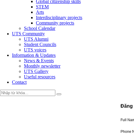
Global citizenship skills
STEM
Arts
Interdisciplinary projects
Community projects
School Calendar
UTS Community
UTS Alumni
Student Councils
UTS voices
Information & Updates
News & Events
Monthly newsletter
UTS Gallery
Useful resources
Contact
Đăng 
Full N
Phone 