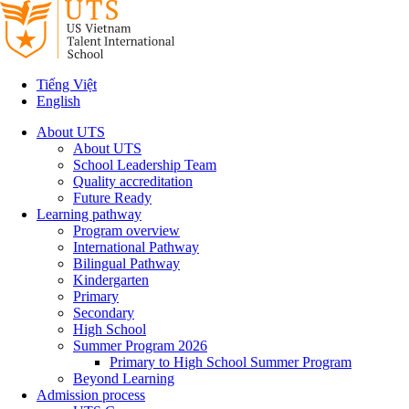
Tiếng Việt
English
About UTS
About UTS
School Leadership Team
Quality accreditation
Future Ready
Learning pathway
Program overview
International Pathway
Bilingual Pathway
Kindergarten
Primary
Secondary
High School
Summer Program 2026
Primary to High School Summer Program
Beyond Learning
Admission process