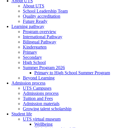
About UTS
About UTS
School Leadership Team
Quality accreditation
Future Ready
Learning pathway
Program overview
International Pathway
Bilingual Pathway
Kindergarten
Primary
Secondary
High School
Summer Program 2026
Primary to High School Summer Program
Beyond Learning
Admission process
UTS Campuses
Admissions process
Tuition and Fees
Admission materials
Growing talent scholarship
Student life
UTS virtual museum
Wellbeing