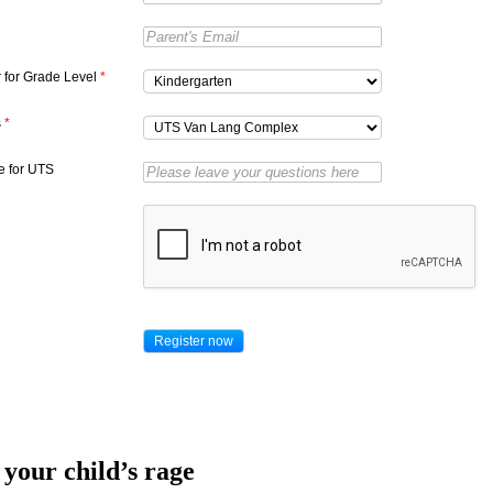
r for Grade Level
*
s
*
 for UTS
your child’s rage