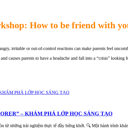
kshop: How to be friend with you
gry, irritable or out-of-control reactions can make parents feel uncomfo
nd causes parents to have a headache and fall into a “crisis” looking f
LORER” – KHÁM PHÁ LỚP HỌC SÁNG TẠO
còn từ những trải nghiệm thực tế đầy hứng khởi. 🔍 Một hành trình kh