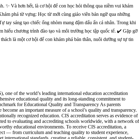
Anh. ✨ Và hơn hết, là cơ hội để con học hỏi thông qua niềm vui khám
 Khám phá từ vựng: Học từ mới cùng giáo viên bản ngữ qua những
: Tự tay sáng tạo chiếc ống nhòm mang đậm dấu ấn cá nhân. Trong khi
m hiểu chương trình đào tạo và môi trường học tập quốc tế. ✔️ Gặp gỡ
 thách là một cơ hội để con khám phá bản thân, nuôi dưỡng sự tự tin
, one of the world’s leading international education accreditation
ehensive educational quality and its long-standing commitment to
Benchmark for Educational Quality and Transparency As parents
ve become an important measure of a school’s quality and transparency.
nationally recognized education. CIS accreditation serves as evidence of
ated to evaluating and accrediting schools worldwide, with a network of
tworthy educational environments. To receive CIS accreditation, a
pect — from curriculum and teaching quality to student experience,
 international standards, creating a reliable, consistent, and student-