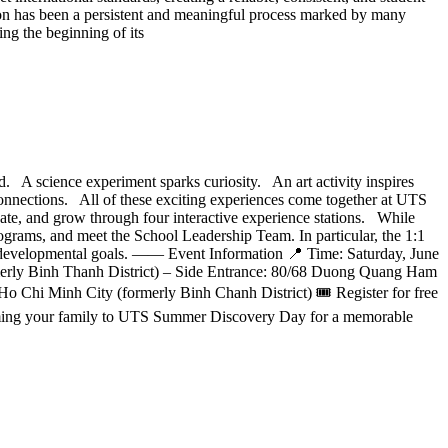
ion has been a persistent and meaningful process marked by many
ng the beginning of its
d. A science experiment sparks curiosity. An art activity inspires
onnections. All of these exciting experiences come together at UTS
ate, and grow through four interactive experience stations. While
ograms, and meet the School Leadership Team. In particular, the 1:1
 and developmental goals. —— Event Information 📍 Time: Saturday, June
rly Binh Thanh District) – Side Entrance: 80/68 Duong Quang Ham
Chi Minh City (formerly Binh Chanh District) 🎟 Register for free
ming your family to UTS Summer Discovery Day for a memorable