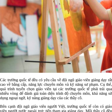
Các trường quốc tế đều có yêu cầu về đội ngũ giáo viên giảng dạy rất
cao về bằng cấp, năng lực chuyên môn và kỹ năng sư phạm. Cụ thể,
quá trình tuyển chọn giáo viên tại các trường quốc tế phải trải qua
nhiều vòng để đánh giá toàn diện trình độ chuyên môn, khả năng sử
dụng ngoại ngữ, kỹ năng giảng dạy của các thầy cô.
Bên cạnh đội ngũ giáo viên người Việt, trường quốc tế còn có giáo
viên người nước ngoài trực tiếp tham gia giảng dạy. Mỗi thầy cô đều