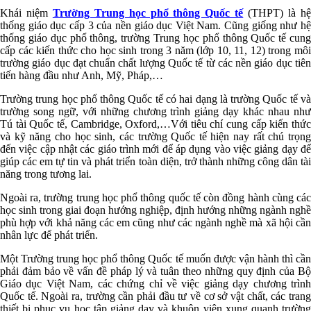
Khái niệm
Trường Trung học phổ thông Quốc tế
(THPT) là h
thống giáo dục cấp 3 của nền giáo dục Việt Nam. Cũng giống như hệ
thống giáo dục phổ thông, trường Trung học phổ thông Quốc tế cung
cấp các kiến thức cho học sinh trong 3 năm (lớp 10, 11, 12) trong môi
trường giáo dục đạt chuẩn chất lượng Quốc tế từ các nền giáo dục tiên
tiến hàng đầu như Anh, Mỹ, Pháp,…
Trường trung học phổ thông Quốc tế có hai dạng là trường Quốc tế và
trường song ngữ, với những chương trình giảng dạy khác nhau như
Tú tài Quốc tế, Cambridge, Oxford,…Với tiêu chí cung cấp kiến thức
và kỹ năng cho học sinh, các trường Quốc tế hiện nay rất chú trọng
đến việc cập nhật các giáo trình mới để áp dụng vào việc giảng dạy để
giúp các em tự tin và phát triển toàn diện, trở thành những công dân tài
năng trong tương lai.
Ngoài ra, trường trung học phổ thông quốc tế còn đồng hành cùng các
học sinh trong giai đoạn hướng nghiệp, định hướng những ngành nghề
phù hợp với khả năng các em cũng như các ngành nghề mà xã hội cần
nhân lực để phát triển.
Một Trường trung học phổ thông Quốc tế muốn được vận hành thì cần
phải đảm bảo về vấn đề pháp lý và tuân theo những quy định của Bộ
Giáo dục Việt Nam, các chứng chỉ về việc giảng dạy chương trình
Quốc tế. Ngoài ra, trường cần phải đầu tư về cơ sở vật chất, các trang
thiết bị phục vụ học tập giảng dạy và khuôn viên xung quanh trường