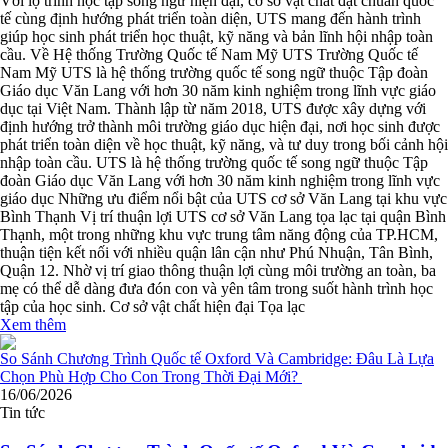
Với lộ trình học tập song ngữ hiện đại, cơ sở vật chất đạt chuẩn quốc
tế cùng định hướng phát triển toàn diện, UTS mang đến hành trình
giúp học sinh phát triển học thuật, kỹ năng và bản lĩnh hội nhập toàn
cầu. Về Hệ thống Trường Quốc tế Nam Mỹ UTS Trường Quốc tế
Nam Mỹ UTS là hệ thống trường quốc tế song ngữ thuộc Tập đoàn
Giáo dục Văn Lang với hơn 30 năm kinh nghiệm trong lĩnh vực giáo
dục tại Việt Nam. Thành lập từ năm 2018, UTS được xây dựng với
định hướng trở thành môi trường giáo dục hiện đại, nơi học sinh được
phát triển toàn diện về học thuật, kỹ năng, và tư duy trong bối cảnh hội
nhập toàn cầu. UTS là hệ thống trường quốc tế song ngữ thuộc Tập
đoàn Giáo dục Văn Lang với hơn 30 năm kinh nghiệm trong lĩnh vực
giáo dục Những ưu điểm nổi bật của UTS cơ sở Văn Lang tại khu vực
Bình Thạnh Vị trí thuận lợi UTS cơ sở Văn Lang tọa lạc tại quận Bình
Thạnh, một trong những khu vực trung tâm năng động của TP.HCM,
thuận tiện kết nối với nhiều quận lân cận như Phú Nhuận, Tân Bình,
Quận 12. Nhờ vị trí giao thông thuận lợi cùng môi trường an toàn, ba
mẹ có thể dễ dàng đưa đón con và yên tâm trong suốt hành trình học
tập của học sinh. Cơ sở vật chất hiện đại Tọa lạc
Xem thêm
16/06/2026
Tin tức