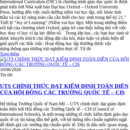
International Curriculum (OIC) là chương trình giáo dục quốc tế được
phát triển bởi Nhà xuất bản Đại học Oxford – Oxford University
Press, hướng đến việc nuôi dưỡng niềm vui học tập, sức khỏe tinh
thần và các kỹ năng toàn cầu cần thiết cho học sinh trong thế kỷ 21.”
Triết lý “Joy of Learning” (Niềm vui học tập): Một trong những điểm
nổi bật của chương trình Oxford, giúp trẻ cảm thấy hứng thú với việc
học thay vì học vì áp lực điểm số. Trong lớp học, các bạn học sinh sẽ
được khuyến khích chủ động đặt câu hỏi, thảo luận và phản biện để
giải quyết các thắc mắc. Hoạt động học tập thường được xây
dựng thông qua những trải nghiệm thực tế. Từ đó
Xem thêm
10/06/2026
Tin tức
UTS CHÍNH THỨC ĐẠT KIỂM ĐỊNH TOÀN DIỆN
CỦA HỘI ĐỒNG CÁC TRƯỜNG QUỐC TẾ – CIS
Hệ thống Trường Quốc tế Nam Mỹ – UTS chính thức đạt giám định
toàn diện bởi Hội đồng các Trường Quốc tế – CIS (Council of
International Schools), là một trong những tổ chức kiểm định giáo dục
quốc tế uy tín hàng đầu thế giới, với hệ thống tiêu chuẩn nghiêm ngặt
để đánh giá các trường đạt chuẩn quốc tế. Đây là dấu mốc quan trọng,
khẳng định chất lượng giáo dục toàn diện cũng như cam kết phát triển