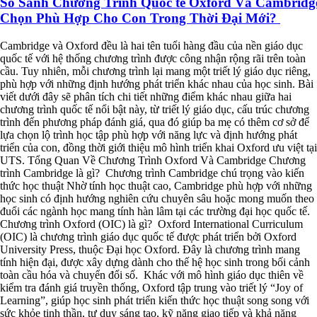
So Sánh Chương Trình Quốc tế Oxford Và Cambridg
Chọn Phù Hợp Cho Con Trong Thời Đại Mới?
Cambridge và Oxford đều là hai tên tuổi hàng đầu của nền giáo dục
quốc tế với hệ thống chương trình được công nhận rộng rãi trên toàn
cầu. Tuy nhiên, mỗi chương trình lại mang một triết lý giáo dục riêng,
phù hợp với những định hướng phát triển khác nhau của học sinh. Bài
viết dưới đây sẽ phân tích chi tiết những điểm khác nhau giữa hai
chương trình quốc tế nổi bật này, từ triết lý giáo dục, cấu trúc chương
trình đến phương pháp đánh giá, qua đó giúp ba mẹ có thêm cơ sở để
lựa chọn lộ trình học tập phù hợp với năng lực và định hướng phát
triển của con, đồng thời giới thiệu mô hình triển khai Oxford ưu việt tại
UTS. Tổng Quan Về Chương Trình Oxford Và Cambridge Chương
trình Cambridge là gì? Chương trình Cambridge chú trọng vào kiến
thức học thuật Nhờ tính học thuật cao, Cambridge phù hợp với những
học sinh có định hướng nghiên cứu chuyên sâu hoặc mong muốn theo
đuổi các ngành học mang tính hàn lâm tại các trường đại học quốc tế.
Chương trình Oxford (OIC) là gì? Oxford International Curriculum
(OIC) là chương trình giáo dục quốc tế được phát triển bởi Oxford
University Press, thuộc Đại học Oxford. Đây là chương trình mang
tính hiện đại, được xây dựng dành cho thế hệ học sinh trong bối cảnh
toàn cầu hóa và chuyển đổi số. Khác với mô hình giáo dục thiên về
kiểm tra đánh giá truyền thống, Oxford tập trung vào triết lý “Joy of
Learning”, giúp học sinh phát triển kiến thức học thuật song song với
sức khỏe tinh thần, tư duy sáng tạo, kỹ năng giao tiếp và khả năng