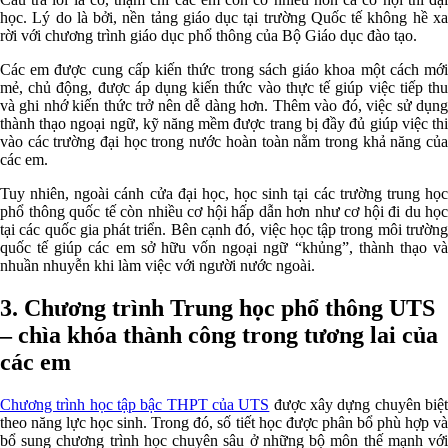
học. Lý do là bởi, nền tảng giáo dục tại trường Quốc tế không hề xa
rời với chương trình giáo dục phổ thông của Bộ Giáo dục đào tạo.
Các em được cung cấp kiến thức trong sách giáo khoa một cách mới
mẻ, chủ động, được áp dụng kiến thức vào thực tế giúp việc tiếp thu
và ghi nhớ kiến thức trở nên dễ dàng hơn. Thêm vào đó, việc sử dụng
thành thạo ngoại ngữ, kỹ năng mềm được trang bị đầy đủ giúp việc thi
vào các trường đại học trong nước hoàn toàn nằm trong khả năng của
các em.
Tuy nhiên, ngoài cánh cửa đại học, học sinh tại các trường trung học
phổ thông quốc tế còn nhiều cơ hội hấp dẫn hơn như cơ hội đi du học
tại các quốc gia phát triển. Bên cạnh đó, việc học tập trong môi trường
quốc tế giúp các em sở hữu vốn ngoại ngữ “khủng”, thành thạo và
nhuần nhuyễn khi làm việc với người nước ngoài.
3. Chương trình Trung học phổ thông UTS
– chìa khóa thành công trong tương lai của
các em
Chương trình học tập bậc THPT của UTS
được xây dựng chuyên biệ
theo năng lực học sinh. Trong đó, số tiết học được phân bổ phù hợp và
bổ sung chương trình học chuyên sâu ở những bộ môn thế mạnh với