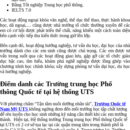
Bằng Tốt nghiệp Trung học phổ thông.
IELTS 7.0
Các hoạt động ngoại khóa văn nghệ, thể dục thể thao, thực hành khoa
học, dã ngoại,… cũng được nhà trường tổ chức thường xuyên để các
em có cơ hội được phát triển thể chất, năng khiếu một cách toàn diện
bên cạnh việc tiếp thu kiến thức trong giờ lên lớp.
Bên cạnh đó, hoạt động hướng nghiệp, tư vấn du học, đại học của nhà
trường dành cho các em sinh cũng được chú trọng. Các em được tư
vấn trong suốt qua các hoạt động giao lưu, gặp gỡ các tổ chức giáo
dục bậc cao, tìm hiểu, khám phá nghề nghiệp được lồng ghép vào
chương trình học chính khóa; xây dựng phòng tư vấn đại học, du học
và hướng nghiệp.
Điểm danh các Trường trung học Phổ
thông Quốc tế tại hệ thống UTS
Với phương châm “Tận tâm nuôi dưỡng nhân tài”,
Trường Quốc tế
Nam Mỹ UTS
không ngừng đem đến môi trường học tập chất lượng
để rèn luyện cho học sinh những kỹ năng cần thiết khi các em trưởng
thành.
Hiện tại, Hệ thống trường Trung trung học Phổ thông Quốc tế
tại UTS có 2 cơ sở tọa lạc tại các quận trung tâm trong thành phố là
quận Gò Vấp, quận Bình Thạnh và quận 4. Trong tương lai, Trường