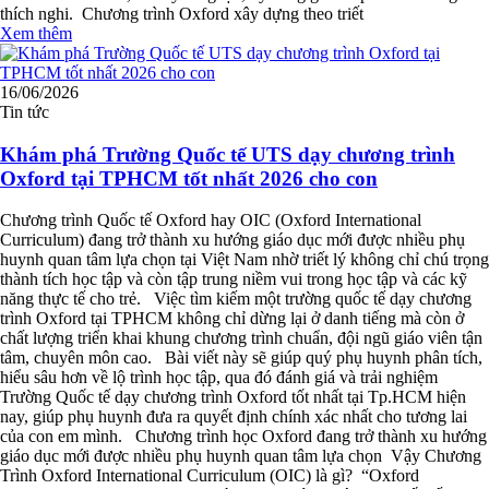
thích nghi. Chương trình Oxford xây dựng theo triết
Xem thêm
16/06/2026
Tin tức
Khám phá Trường Quốc tế UTS dạy chương trình
Oxford tại TPHCM tốt nhất 2026 cho con
Chương trình Quốc tế Oxford hay OIC (Oxford International
Curriculum) đang trở thành xu hướng giáo dục mới được nhiều phụ
huynh quan tâm lựa chọn tại Việt Nam nhờ triết lý không chỉ chú trọng
thành tích học tập và còn tập trung niềm vui trong học tập và các kỹ
năng thực tế cho trẻ. Việc tìm kiếm một trường quốc tế dạy chương
trình Oxford tại TPHCM không chỉ dừng lại ở danh tiếng mà còn ở
chất lượng triển khai khung chương trình chuẩn, đội ngũ giáo viên tận
tâm, chuyên môn cao. Bài viết này sẽ giúp quý phụ huynh phân tích,
hiểu sâu hơn về lộ trình học tập, qua đó đánh giá và trải nghiệm
Trường Quốc tế dạy chương trình Oxford tốt nhất tại Tp.HCM hiện
nay, giúp phụ huynh đưa ra quyết định chính xác nhất cho tương lai
của con em mình. Chương trình học Oxford đang trở thành xu hướng
giáo dục mới được nhiều phụ huynh quan tâm lựa chọn Vậy Chương
Trình Oxford International Curriculum (OIC) là gì? “Oxford