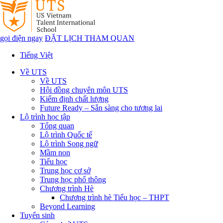
gọi điện ngay
ĐẶT LỊCH THAM QUAN
Tiếng Việt
Về UTS
Về UTS
Hội đồng chuyên môn UTS
Kiểm định chất lượng
Future Ready – Sẵn sàng cho tương lai
Lộ trình học tập
Tổng quan
Lộ trình Quốc tế
Lộ trình Song ngữ
Mầm non
Tiểu học
Trung học cơ sở
Trung học phổ thông
Chương trình Hè
Chương trình hè Tiểu học – THPT
Beyond Learning
Tuyển sinh