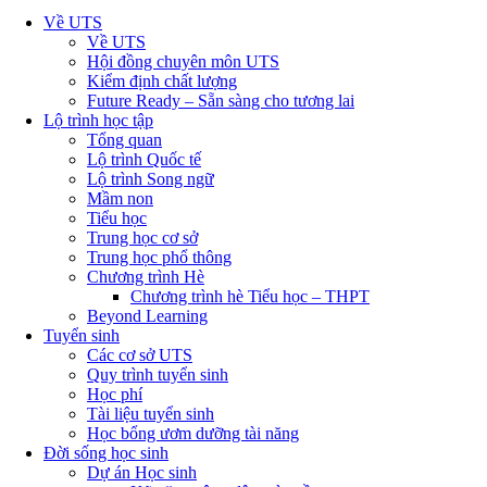
Về UTS
Về UTS
Hội đồng chuyên môn UTS
Kiểm định chất lượng
Future Ready – Sẵn sàng cho tương lai
Lộ trình học tập
Tổng quan
Lộ trình Quốc tế
Lộ trình Song ngữ
Mầm non
Tiểu học
Trung học cơ sở
Trung học phổ thông
Chương trình Hè
Chương trình hè Tiểu học – THPT
Beyond Learning
Tuyển sinh
Các cơ sở UTS
Quy trình tuyển sinh
Học phí
Tài liệu tuyển sinh
Học bổng ươm dưỡng tài năng
Đời sống học sinh
Dự án Học sinh