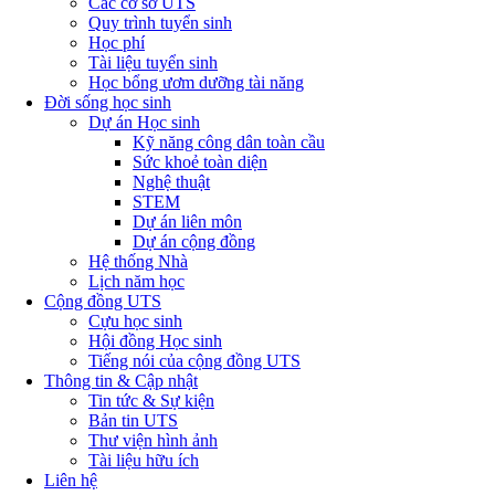
Các cơ sở UTS
Quy trình tuyển sinh
Học phí
Tài liệu tuyển sinh
Học bổng ươm dưỡng tài năng
Đời sống học sinh
Dự án Học sinh
Kỹ năng công dân toàn cầu
Sức khoẻ toàn diện
Nghệ thuật
STEM
Dự án liên môn
Dự án cộng đồng
Hệ thống Nhà
Lịch năm học
Cộng đồng UTS
Cựu học sinh
Hội đồng Học sinh
Tiếng nói của cộng đồng UTS
Thông tin & Cập nhật
Tin tức & Sự kiện
Bản tin UTS
Thư viện hình ảnh
Tài liệu hữu ích
Liên hệ