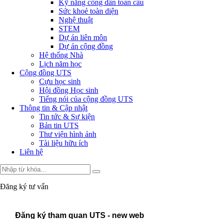
Kỹ năng công dân toàn cầu
Sức khoẻ toàn diện
Nghệ thuật
STEM
Dự án liên môn
Dự án cộng đồng
Hệ thống Nhà
Lịch năm học
Cộng đồng UTS
Cựu học sinh
Hội đồng Học sinh
Tiếng nói của cộng đồng UTS
Thông tin & Cập nhật
Tin tức & Sự kiện
Bản tin UTS
Thư viện hình ảnh
Tài liệu hữu ích
Liên hệ
Đăng ký tư vấn
Đăng ký tham quan UTS - new web