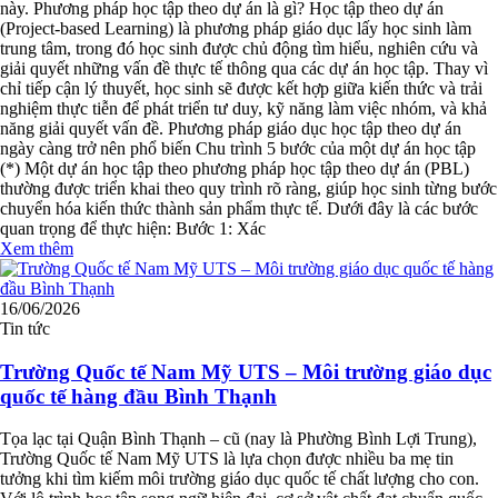
này. Phương pháp học tập theo dự án là gì? Học tập theo dự án
(Project-based Learning) là phương pháp giáo dục lấy học sinh làm
trung tâm, trong đó học sinh được chủ động tìm hiểu, nghiên cứu và
giải quyết những vấn đề thực tế thông qua các dự án học tập. Thay vì
chỉ tiếp cận lý thuyết, học sinh sẽ được kết hợp giữa kiến thức và trải
nghiệm thực tiễn để phát triển tư duy, kỹ năng làm việc nhóm, và khả
năng giải quyết vấn đề. Phương pháp giáo dục học tập theo dự án
ngày càng trở nên phổ biến Chu trình 5 bước của một dự án học tập
(*) Một dự án học tập theo phương pháp học tập theo dự án (PBL)
thường được triển khai theo quy trình rõ ràng, giúp học sinh từng bước
chuyển hóa kiến thức thành sản phẩm thực tế. Dưới đây là các bước
quan trọng để thực hiện: Bước 1: Xác
Xem thêm
16/06/2026
Tin tức
Trường Quốc tế Nam Mỹ UTS – Môi trường giáo dục
quốc tế hàng đầu Bình Thạnh
Tọa lạc tại Quận Bình Thạnh – cũ (nay là Phường Bình Lợi Trung),
Trường Quốc tế Nam Mỹ UTS là lựa chọn được nhiều ba mẹ tin
tưởng khi tìm kiếm môi trường giáo dục quốc tế chất lượng cho con.