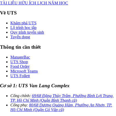
TÀI LIỆU HỮU ÍCH
LỊCH NĂM HỌC
Về UTS
Khám phá UTS
Lộ trình học tập
Quy trình tuyển sinh
Tuyển dụng
Thông tin cần thiết
ManageBac
UTS Shop
Food Order
Microsoft Teams
UTS Follett
Cơ sở 1: UTS Van Lang Complex
Cổng chính:
69/68 Đặng Thùy Trâm, Phường Bình Lợi Trung,
TP. Hồ Chí Minh (Quận Bình Thạnh cũ)
Cổng phụ:
80/68 Dương Quảng Hàm, Phường An Nhơn, TP.
Hồ Chí Minh (Quận Gò Vấp cũ)