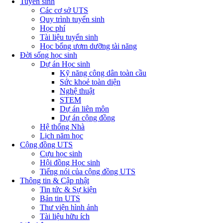
Tuyển sinh
Các cơ sở UTS
Quy trình tuyển sinh
Học phí
Tài liệu tuyển sinh
Học bổng ươm dưỡng tài năng
Đời sống học sinh
Dự án Học sinh
Kỹ năng công dân toàn cầu
Sức khoẻ toàn diện
Nghệ thuật
STEM
Dự án liên môn
Dự án cộng đồng
Hệ thống Nhà
Lịch năm học
Cộng đồng UTS
Cựu học sinh
Hội đồng Học sinh
Tiếng nói của cộng đồng UTS
Thông tin & Cập nhật
Tin tức & Sự kiện
Bản tin UTS
Thư viện hình ảnh
Tài liệu hữu ích