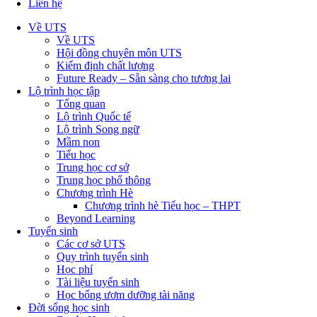
Liên hệ
Về UTS
Về UTS
Hội đồng chuyên môn UTS
Kiểm định chất lượng
Future Ready – Sẵn sàng cho tương lai
Lộ trình học tập
Tổng quan
Lộ trình Quốc tế
Lộ trình Song ngữ
Mầm non
Tiểu học
Trung học cơ sở
Trung học phổ thông
Chương trình Hè
Chương trình hè Tiểu học – THPT
Beyond Learning
Tuyển sinh
Các cơ sở UTS
Quy trình tuyển sinh
Học phí
Tài liệu tuyển sinh
Học bổng ươm dưỡng tài năng
Đời sống học sinh