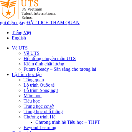
gọi điện ngay
ĐẶT LỊCH THAM QUAN
Tiếng Việt
English
Về UTS
Về UTS
Hội đồng chuyên môn UTS
Kiểm định chất lượng
Future Ready – Sẵn sàng cho tương lai
Lộ trình học tập
Tổng quan
Lộ trình Quốc tế
Lộ trình Song ngữ
Mầm non
Tiểu học
Trung học cơ sở
Trung học phổ thông
Chương trình Hè
Chương trình hè Tiểu học – THPT
Beyond Learning