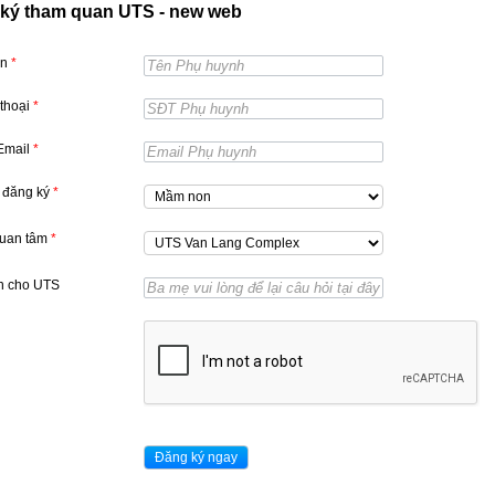
ký tham quan UTS - new web
ên
*
 thoại
*
 Email
*
 đăng ký
*
quan tâm
*
n cho UTS