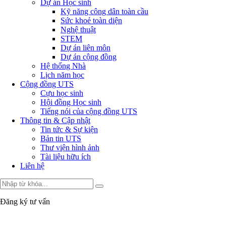
Dự án Học sinh
Kỹ năng công dân toàn cầu
Sức khoẻ toàn diện
Nghệ thuật
STEM
Dự án liên môn
Dự án cộng đồng
Hệ thống Nhà
Lịch năm học
Cộng đồng UTS
Cựu học sinh
Hội đồng Học sinh
Tiếng nói của cộng đồng UTS
Thông tin & Cập nhật
Tin tức & Sự kiện
Bản tin UTS
Thư viện hình ảnh
Tài liệu hữu ích
Liên hệ
Đăng ký tư vấn