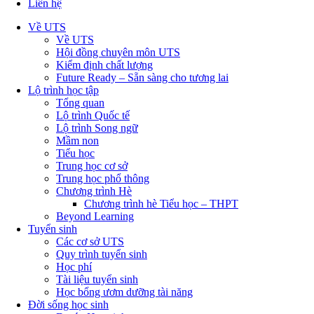
Liên hệ
Về UTS
Về UTS
Hội đồng chuyên môn UTS
Kiểm định chất lượng
Future Ready – Sẵn sàng cho tương lai
Lộ trình học tập
Tổng quan
Lộ trình Quốc tế
Lộ trình Song ngữ
Mầm non
Tiểu học
Trung học cơ sở
Trung học phổ thông
Chương trình Hè
Chương trình hè Tiểu học – THPT
Beyond Learning
Tuyển sinh
Các cơ sở UTS
Quy trình tuyển sinh
Học phí
Tài liệu tuyển sinh
Học bổng ươm dưỡng tài năng
Đời sống học sinh