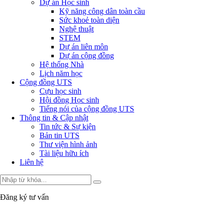
Dự án Học sinh
Kỹ năng công dân toàn cầu
Sức khoẻ toàn diện
Nghệ thuật
STEM
Dự án liên môn
Dự án cộng đồng
Hệ thống Nhà
Lịch năm học
Cộng đồng UTS
Cựu học sinh
Hội đồng Học sinh
Tiếng nói của cộng đồng UTS
Thông tin & Cập nhật
Tin tức & Sự kiện
Bản tin UTS
Thư viện hình ảnh
Tài liệu hữu ích
Liên hệ
Đăng ký tư vấn