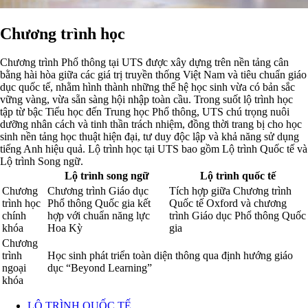
Chương trình học
Chương trình Phổ thông tại UTS được xây dựng trên nền tảng cân
bằng hài hòa giữa các giá trị truyền thống Việt Nam và tiêu chuẩn giáo
dục quốc tế, nhằm hình thành những thế hệ học sinh vừa có bản sắc
vững vàng, vừa sẵn sàng hội nhập toàn cầu. Trong suốt lộ trình học
tập từ bậc Tiểu học đến Trung học Phổ thông, UTS chú trọng nuôi
dưỡng nhân cách và tinh thần trách nhiệm, đồng thời trang bị cho học
sinh nền tảng học thuật hiện đại, tư duy độc lập và khả năng sử dụng
tiếng Anh hiệu quả. Lộ trình học tại UTS bao gồm Lộ trình Quốc tế và
Lộ trình Song ngữ.
Lộ trình song ngữ
Lộ trình quốc tế
Chương
Chương trình Giáo dục
Tích hợp giữa Chương trình
trình học
Phổ thông Quốc gia kết
Quốc tế Oxford và chương
chính
hợp với chuẩn năng lực
trình Giáo dục Phổ thông Quốc
khóa
Hoa Kỳ
gia
Chương
trình
Học sinh phát triển toàn diện thông qua định hướng giáo
ngoại
dục “Beyond Learning”
khóa
LỘ TRÌNH QUỐC TẾ