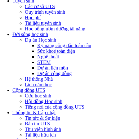
Tuyển sinh
Các cơ sở UTS
Quy trình tuyển sinh
Học phí
Tài liệu tuyển sinh
Học bổng ươm dưỡng tài năng
Đời sống học sinh
Dự án Học sinh
Kỹ năng công dân toàn cầu
Sức khoẻ toàn diện
Nghệ thuật
STEM
Dự án liên môn
Dự án cộng đồng
Hệ thống Nhà
Lịch năm học
Cộng đồng UTS
Cựu học sinh
Hội đồng Học sinh
Tiếng nói của cộng đồng UTS
Thông tin & Cập nhật
Tin tức & Sự kiện
Bản tin UTS
Thư viện hình ảnh
Tài liệu hữu ích