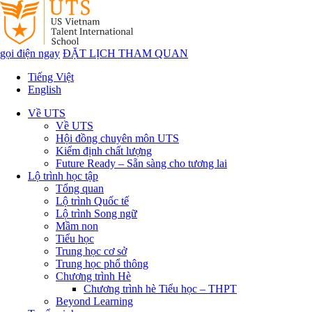
gọi điện ngay
ĐẶT LỊCH THAM QUAN
Tiếng Việt
English
Về UTS
Về UTS
Hội đồng chuyên môn UTS
Kiểm định chất lượng
Future Ready – Sẵn sàng cho tương lai
Lộ trình học tập
Tổng quan
Lộ trình Quốc tế
Lộ trình Song ngữ
Mầm non
Tiểu học
Trung học cơ sở
Trung học phổ thông
Chương trình Hè
Chương trình hè Tiểu học – THPT
Beyond Learning