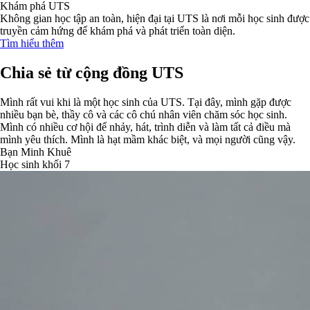
Khám phá UTS
Không gian học tập an toàn, hiện đại tại UTS là nơi mỗi học sinh được
truyền cảm hứng để khám phá và phát triển toàn diện.
Tìm hiểu thêm
Chia sẻ từ cộng đồng UTS
Mình rất vui khi là một học sinh của UTS. Tại đây, mình gặp được
nhiều bạn bè, thầy cô và các cô chú nhân viên chăm sóc học sinh.
Mình có nhiều cơ hội để nhảy, hát, trình diễn và làm tất cả điều mà
mình yêu thích. Mình là hạt mầm khác biệt, và mọi người cũng vậy.
Bạn Minh Khuê
Học sinh khối 7