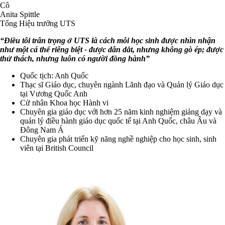
Cô
Anita Spittle
Tổng Hiệu trưởng UTS
“Điều tôi trân trọng ở UTS là cách mỗi học sinh được nhìn nhận
như một cá thể riêng biệt - được dẫn dắt, nhưng không gò ép; được
thử thách, nhưng luôn có người đồng hành”
Quốc tịch: Anh Quốc
Thạc sĩ Giáo dục, chuyên ngành Lãnh đạo và Quản lý Giáo dục
tại Vương Quốc Anh
Cử nhân Khoa học Hành vi
Chuyên gia giáo dục với hơn 25 năm kinh nghiệm giảng dạy và
quản lý điều hành giáo dục quốc tế tại Anh Quốc, châu Âu và
Đông Nam Á
Chuyên gia phát triển kỹ năng nghề nghiệp cho học sinh, sinh
viên tại British Council