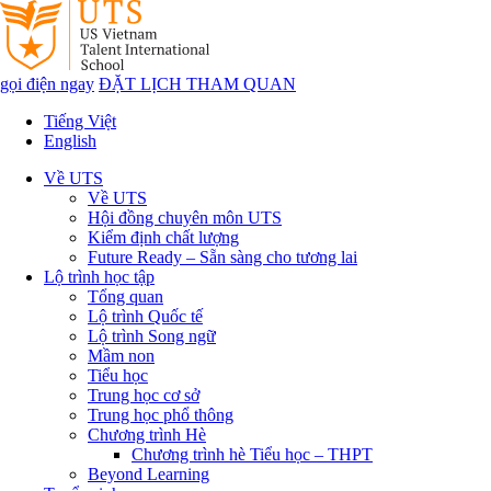
gọi điện ngay
ĐẶT LỊCH THAM QUAN
Tiếng Việt
English
Về UTS
Về UTS
Hội đồng chuyên môn UTS
Kiểm định chất lượng
Future Ready – Sẵn sàng cho tương lai
Lộ trình học tập
Tổng quan
Lộ trình Quốc tế
Lộ trình Song ngữ
Mầm non
Tiểu học
Trung học cơ sở
Trung học phổ thông
Chương trình Hè
Chương trình hè Tiểu học – THPT
Beyond Learning