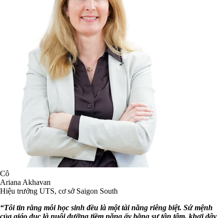
Cô
Ariana Akhavan
Hiệu trưởng UTS, cơ sở Saigon South
“Tôi tin rằng mỗi học sinh đều là một tài năng riêng biệt. Sứ mệnh
của giáo dục là nuôi dưỡng tiềm năng ấy bằng sự tận tâm, khơi dậy