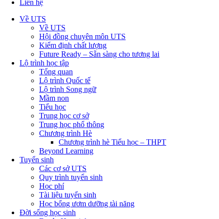
Liên hệ
Về UTS
Về UTS
Hội đồng chuyên môn UTS
Kiểm định chất lượng
Future Ready – Sẵn sàng cho tương lai
Lộ trình học tập
Tổng quan
Lộ trình Quốc tế
Lộ trình Song ngữ
Mầm non
Tiểu học
Trung học cơ sở
Trung học phổ thông
Chương trình Hè
Chương trình hè Tiểu học – THPT
Beyond Learning
Tuyển sinh
Các cơ sở UTS
Quy trình tuyển sinh
Học phí
Tài liệu tuyển sinh
Học bổng ươm dưỡng tài năng
Đời sống học sinh