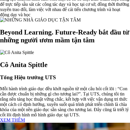
để trực tiếp sâu sát các công tác dạy và học tại cơ sở, đồng thời thường
xuyên trao đổi, làm việc với nhau để cải tiến chương trình và hoạt
động dạy và học
Beyond Learning. Future-Ready
bắt đầu từ
những người ươm mầm tận tâm
Cô Anita Spittle
Tổng Hiệu trưởng UTS
Mỗi hành trình giáo dục đều khởi nguồn từ một câu hỏi cốt lõi : “Con
cần được chuẩn bị những gì cho tương lai?”. Tại UTS, chúng tôi tin
rằng nền tảng học thuật vững chắc, kết hợp với việc vận dụng tri thức
một cách có định hướng, xuyên suốt quá trình phát triển chính là chìa
khóa của một nền giáo dục sẵn sàng cho tương lai. Đây cũng là triết lý
cốt lõi định hình mô hình giáo dục tại UTS.
XEM THÊM