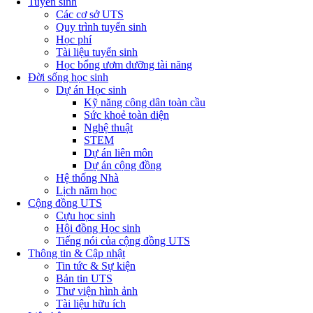
Tuyển sinh
Các cơ sở UTS
Quy trình tuyển sinh
Học phí
Tài liệu tuyển sinh
Học bổng ươm dưỡng tài năng
Đời sống học sinh
Dự án Học sinh
Kỹ năng công dân toàn cầu
Sức khoẻ toàn diện
Nghệ thuật
STEM
Dự án liên môn
Dự án cộng đồng
Hệ thống Nhà
Lịch năm học
Cộng đồng UTS
Cựu học sinh
Hội đồng Học sinh
Tiếng nói của cộng đồng UTS
Thông tin & Cập nhật
Tin tức & Sự kiện
Bản tin UTS
Thư viện hình ảnh
Tài liệu hữu ích