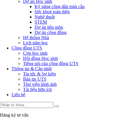
Dự án Học sinh
Kỹ năng công dân toàn cầu
Sức khoẻ toàn diện
Nghệ thuật
STEM
Dự án liên môn
Dự án cộng đồng
Hệ thống Nhà
Lịch năm học
Cộng đồng UTS
Cựu học sinh
Hội đồng Học sinh
Tiếng nói của cộng đồng UTS
Thông tin & Cập nhật
Tin tức & Sự kiện
Bản tin UTS
Thư viện hình ảnh
Tài liệu hữu ích
Liên hệ
Đăng ký tư vấn