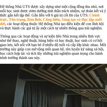
Hệ thống Nhà UTS được xây dựng như một cộng đồng thu nhỏ, nơi
mỗi học sinh được ươm dưỡng tinh thần trách nhiệm, sự đoàn kết và ý
thức gắn kết tập thể. Gắn liền với 6 giá trị cốt lõi của UTS:
Chính
trực, Tôn trọng, Bản lĩnh, Cống hiến, Sáng tạo và Học tập suốt
đời,
các hoạt động thuộc Hệ thống Nhà tạo điều kiện để con lĩnh hội
và thực hành các giá trị ấy một cách tự nhiên thông qua trải nghiệm.
Thông qua các hoạt động và sự kiện liên Nhà trong nhiều lĩnh vực
như thể thao, nghệ thuật, hùng biện và học thuật, học sinh có cơ hội
giao lưu, kết nối với bạn bè ở nhiều độ tuổi và cấp lớp khác nhau. Môi
trường này giúp con mở rộng mối quan hệ, rèn luyện kỹ năng xã hội,
học cách hợp tác và tích lũy những trải nghiệm quan trọng cho hành
trình trưởng thành sau này.