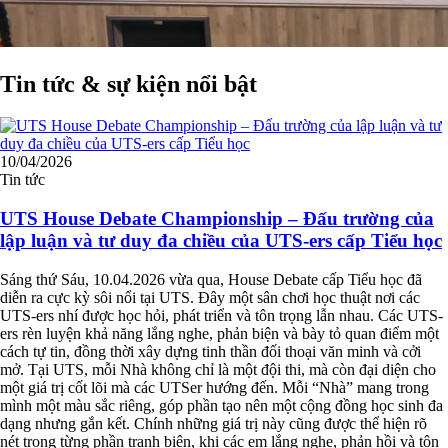
Tin tức & sự kiện nổi bật
10/04/2026
Tin tức
UTS House Debate Championship – Đấu trường của
lập luận và tư duy đa chiều của UTS-ers cấp Tiểu học
Sáng thứ Sáu, 10.04.2026 vừa qua, House Debate cấp Tiểu học đã
diễn ra cực kỳ sôi nổi tại UTS. Đây một sân chơi học thuật nơi các
UTS-ers nhí được học hỏi, phát triển và tôn trọng lẫn nhau. Các UTS-
ers rèn luyện khả năng lắng nghe, phản biện và bày tỏ quan điểm một
cách tự tin, đồng thời xây dựng tinh thần đối thoại văn minh và cởi
mở. Tại UTS, mỗi Nhà không chỉ là một đội thi, mà còn đại diện cho
một giá trị cốt lõi mà các UTSer hướng đến. Mỗi “Nhà” mang trong
mình một màu sắc riêng, góp phần tạo nên một cộng đồng học sinh đa
dạng nhưng gắn kết. Chính những giá trị này cũng được thể hiện rõ
nét trong từng phần tranh biện, khi các em lắng nghe, phản hồi và tôn