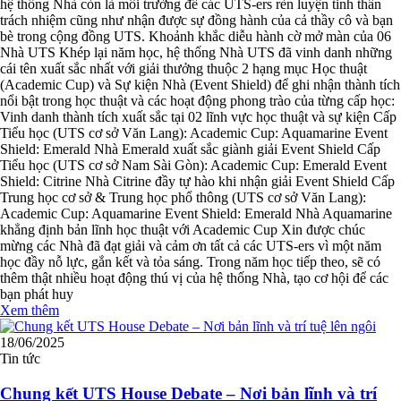
hệ thống Nhà còn là môi trường để các UTS-ers rèn luyện tinh thần
trách nhiệm cũng như nhận được sự đồng hành của cả thầy cô và bạn
bè trong cộng đồng UTS. Khoảnh khắc diễu hành cờ mở màn của 06
Nhà UTS Khép lại năm học, hệ thống Nhà UTS đã vinh danh những
cái tên xuất sắc nhất với giải thưởng thuộc 2 hạng mục Học thuật
(Academic Cup) và Sự kiện Nhà (Event Shield) để ghi nhận thành tích
nổi bật trong học thuật và các hoạt động phong trào của từng cấp học:
Vinh danh thành tích xuất sắc tại 02 lĩnh vực học thuật và sự kiện Cấp
Tiểu học (UTS cơ sở Văn Lang): Academic Cup: Aquamarine Event
Shield: Emerald Nhà Emerald xuất sắc giành giải Event Shield Cấp
Tiểu học (UTS cơ sở Nam Sài Gòn): Academic Cup: Emerald Event
Shield: Citrine Nhà Citrine đầy tự hào khi nhận giải Event Shield Cấp
Trung học cơ sở & Trung học phổ thông (UTS cơ sở Văn Lang):
Academic Cup: Aquamarine Event Shield: Emerald Nhà Aquamarine
khẳng định bản lĩnh học thuật với Academic Cup Xin được chúc
mừng các Nhà đã đạt giải và cảm ơn tất cả các UTS-ers vì một năm
học đầy nỗ lực, gắn kết và tỏa sáng. Trong năm học tiếp theo, sẽ có
thêm thật nhiều hoạt động thú vị của hệ thống Nhà, tạo cơ hội để các
bạn phát huy
Xem thêm
18/06/2025
Tin tức
Chung kết UTS House Debate – Nơi bản lĩnh và trí