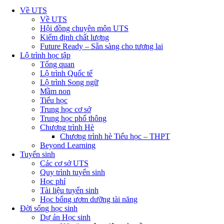
Về UTS
Về UTS
Hội đồng chuyên môn UTS
Kiểm định chất lượng
Future Ready – Sẵn sàng cho tương lai
Lộ trình học tập
Tổng quan
Lộ trình Quốc tế
Lộ trình Song ngữ
Mầm non
Tiểu học
Trung học cơ sở
Trung học phổ thông
Chương trình Hè
Chương trình hè Tiểu học – THPT
Beyond Learning
Tuyển sinh
Các cơ sở UTS
Quy trình tuyển sinh
Học phí
Tài liệu tuyển sinh
Học bổng ươm dưỡng tài năng
Đời sống học sinh
Dự án Học sinh