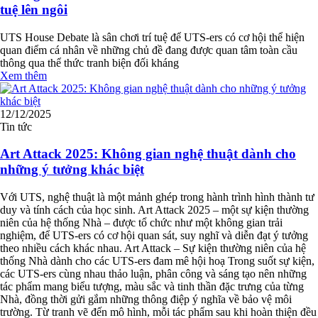
tuệ lên ngôi
UTS House Debate là sân chơi trí tuệ để UTS-ers có cơ hội thể hiện
quan điểm cá nhân về những chủ đề đang được quan tâm toàn cầu
thông qua thể thức tranh biện đối kháng
Xem thêm
12/12/2025
Tin tức
Art Attack 2025: Không gian nghệ thuật dành cho
những ý tưởng khác biệt
Với UTS, nghệ thuật là một mảnh ghép trong hành trình hình thành tư
duy và tính cách của học sinh. Art Attack 2025 – một sự kiện thường
niên của hệ thống Nhà – được tổ chức như một không gian trải
nghiệm, để UTS-ers có cơ hội quan sát, suy nghĩ và diễn đạt ý tưởng
theo nhiều cách khác nhau. Art Attack – Sự kiện thường niên của hệ
thống Nhà dành cho các UTS-ers đam mê hội hoạ Trong suốt sự kiện,
các UTS-ers cùng nhau thảo luận, phân công và sáng tạo nên những
tác phẩm mang biểu tượng, màu sắc và tinh thần đặc trưng của từng
Nhà, đồng thời gửi gắm những thông điệp ý nghĩa về bảo vệ môi
trường. Từ tranh vẽ đến mô hình, mỗi tác phẩm sau khi hoàn thiện đều