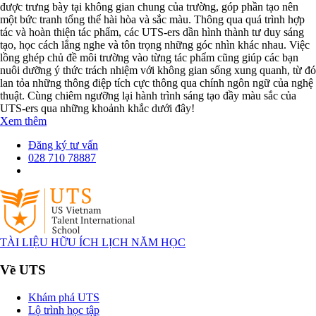
được trưng bày tại không gian chung của trường, góp phần tạo nên
một bức tranh tổng thể hài hòa và sắc màu. Thông qua quá trình hợp
tác và hoàn thiện tác phẩm, các UTS-ers dần hình thành tư duy sáng
tạo, học cách lắng nghe và tôn trọng những góc nhìn khác nhau. Việc
lồng ghép chủ đề môi trường vào từng tác phẩm cũng giúp các bạn
nuôi dưỡng ý thức trách nhiệm với không gian sống xung quanh, từ đó
lan tỏa những thông điệp tích cực thông qua chính ngôn ngữ của nghệ
thuật. Cùng chiêm ngưỡng lại hành trình sáng tạo đầy màu sắc của
UTS-ers qua những khoảnh khắc dưới đây!
Xem thêm
Đăng ký tư vấn
028 710 78887
TÀI LIỆU HỮU ÍCH
LỊCH NĂM HỌC
Về UTS
Khám phá UTS
Lộ trình học tập