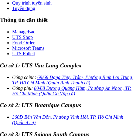
Quy trình tuyển sinh
Tuyển dụng
Thông tin cần thiết
ManageBac
UTS Shop
Food Order
Microsoft Teams
UTS Follett
Cơ sở 1: UTS Van Lang Complex
Cổng chính:
69/68 Đặng Thùy Trâm, Phường Bình Lợi Trung,
TP. Hồ Chí Minh (Quận Bình Thạnh cũ)
Cổng phụ:
80/68 Dương Quảng Hàm, Phường An Nhơn, TP.
Hồ Chí Minh (Quận Gò Vấp cũ)
Cơ sở 2: UTS Botanique Campus
360D Bến Vân Đồn, Phường Vĩnh Hội, TP. Hồ Chí Minh
(Quận 4 cũ)
Cơ sở 3: UTS Saigon South Campus