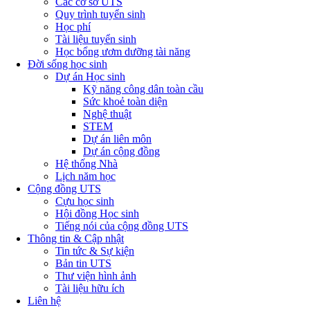
Các cơ sở UTS
Quy trình tuyển sinh
Học phí
Tài liệu tuyển sinh
Học bổng ươm dưỡng tài năng
Đời sống học sinh
Dự án Học sinh
Kỹ năng công dân toàn cầu
Sức khoẻ toàn diện
Nghệ thuật
STEM
Dự án liên môn
Dự án cộng đồng
Hệ thống Nhà
Lịch năm học
Cộng đồng UTS
Cựu học sinh
Hội đồng Học sinh
Tiếng nói của cộng đồng UTS
Thông tin & Cập nhật
Tin tức & Sự kiện
Bản tin UTS
Thư viện hình ảnh
Tài liệu hữu ích
Liên hệ