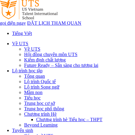
gọi điện ngay
ĐẶT LỊCH THAM QUAN
Tiếng Việt
Về UTS
Về UTS
Hội đồng chuyên môn UTS
Kiểm định chất lượng
Future Ready – Sẵn sàng cho tương lai
Lộ trình học tập
Tổng quan
Lộ trình Quốc tế
Lộ trình Song ngữ
Mầm non
Tiểu học
Trung học cơ sở
Trung học phổ thông
Chương trình Hè
Chương trình hè Tiểu học – THPT
Beyond Learning
Tuyển sinh