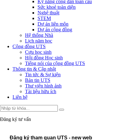
Kỹ năng công dân toàn cầu
Sức khoẻ toàn diện
Nghệ thuật
STEM
Dự án liên môn
Dự án cộng đồng
Hệ thống Nhà
Lịch năm học
Cộng đồng UTS
Cựu học sinh
Hội đồng Học sinh
Tiếng nói của cộng đồng UTS
Thông tin & Cập nhật
Tin tức & Sự kiện
Bản tin UTS
Thư viện hình ảnh
Tài liệu hữu ích
Liên hệ
Đăng ký tư vấn
Đăng ký tham quan UTS - new web