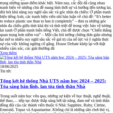
trọng những quan điểm khác biệt. Năm nay, các đội đã cùng nhau
tranh biện về những chủ đề mang tính thời sự và hướng đến tương lai,
đòi hỏi khả năng suy nghĩ sâu sắc và góc nhìn đa chiều: Ở phần tranh
biện tiếng Anh, các tranh biện viên nhí bàn luận về chủ đề: “It’s better
to reduce plastic use than to ban it completely” – đưa ra những góc
nhìn đa chiều giữa tính khả thi và tính triệt để trong việc bảo vệ tương
lai xanh Ở phần tranh biện tiếng Việt, chủ đề được chọn “Chiến thắng
quan trọng hơn niềm vui” – Một câu hỏi tưởng chừng đơn giản nhưng
lại mở ra nhiều suy nghĩ sâu sắc về giá trị của nỗ lực và ý nghĩa thực
sự của việc không ngừng cố gắng. House Debate khép lại với thật
nhiều cảm xúc, các giải thưởng đã
Xem thêm
18/06/2025
Tin tức
Tổng kết hệ thống Nhà UTS năm học 2024 – 2025:
Tỏa sáng bản lĩnh, lan tỏa tinh thần Nhà
Trong suốt năm học vừa qua, những sự kiện về học thuật, nghệ thuật,
thể thao,… tiếp tục được thắp sáng bởi tài năng, đam mê và tinh thần
đồng đội của các thành viên thuộc 6 Nhà: Sapphire, Ruby, Citrine,
Emerald, Topaz và Aquamarine. Không chỉ là những sân chơi thú vị,