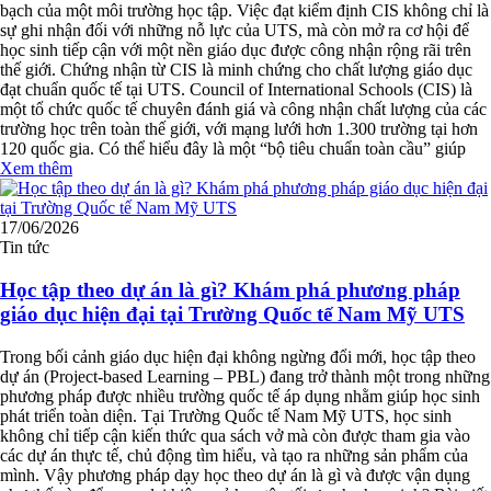
bạch của một môi trường học tập. Việc đạt kiểm định CIS không chỉ là
sự ghi nhận đối với những nỗ lực của UTS, mà còn mở ra cơ hội để
học sinh tiếp cận với một nền giáo dục được công nhận rộng rãi trên
thế giới. Chứng nhận từ CIS là minh chứng cho chất lượng giáo dục
đạt chuẩn quốc tế tại UTS. Council of International Schools (CIS) là
một tổ chức quốc tế chuyên đánh giá và công nhận chất lượng của các
trường học trên toàn thế giới, với mạng lưới hơn 1.300 trường tại hơn
120 quốc gia. Có thể hiểu đây là một “bộ tiêu chuẩn toàn cầu” giúp
Xem thêm
17/06/2026
Tin tức
Học tập theo dự án là gì? Khám phá phương pháp
giáo dục hiện đại tại Trường Quốc tế Nam Mỹ UTS
Trong bối cảnh giáo dục hiện đại không ngừng đổi mới, học tập theo
dự án (Project-based Learning – PBL) đang trở thành một trong những
phương pháp được nhiều trường quốc tế áp dụng nhằm giúp học sinh
phát triển toàn diện. Tại Trường Quốc tế Nam Mỹ UTS, học sinh
không chỉ tiếp cận kiến thức qua sách vở mà còn được tham gia vào
các dự án thực tế, chủ động tìm hiểu, và tạo ra những sản phẩm của
mình. Vậy phương pháp dạy học theo dự án là gì và được vận dụng