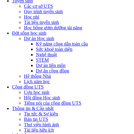
Tuyển sinh
Các cơ sở UTS
Quy trình tuyển sinh
Học phí
Tài liệu tuyển sinh
Học bổng ươm dưỡng tài năng
Đời sống học sinh
Dự án Học sinh
Kỹ năng công dân toàn cầu
Sức khoẻ toàn diện
Nghệ thuật
STEM
Dự án liên môn
Dự án cộng đồng
Hệ thống Nhà
Lịch năm học
Cộng đồng UTS
Cựu học sinh
Hội đồng Học sinh
Tiếng nói của cộng đồng UTS
Thông tin & Cập nhật
Tin tức & Sự kiện
Bản tin UTS
Thư viện hình ảnh
Tài liệu hữu ích