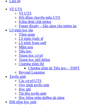
Liên hệ
Về UTS
Về UTS
Hội đồng chuyên môn UTS
Kiểm định chất lượng
Future Ready – Sẵn sàng cho tương lai
Lộ trình học tập
Tổng quan
Lộ trình Quốc tế
Lộ trình Song ngữ
Mầm non
Tiểu học
Trung học cơ sở
Trung học phổ thông
Chương trình Hè
Chương trình hè Tiểu học – THPT
Beyond Learning
Tuyển sinh
Các cơ sở UTS
Quy trình tuyển sinh
Học phí
Tài liệu tuyển sinh
Học bổng ươm dưỡng tài năng
Đời sống học sinh