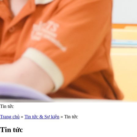
Tin tức
Trang chủ
»
Tin tức & Sự kiện
»
Tin tức
Tin tức