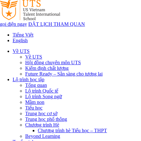
gọi điện ngay
ĐẶT LỊCH THAM QUAN
Tiếng Việt
English
Về UTS
Về UTS
Hội đồng chuyên môn UTS
Kiểm định chất lượng
Future Ready – Sẵn sàng cho tương lai
Lộ trình học tập
Tổng quan
Lộ trình Quốc tế
Lộ trình Song ngữ
Mầm non
Tiểu học
Trung học cơ sở
Trung học phổ thông
Chương trình Hè
Chương trình hè Tiểu học – THPT
Beyond Learning