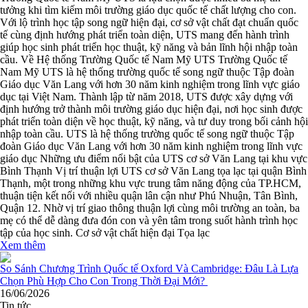
tưởng khi tìm kiếm môi trường giáo dục quốc tế chất lượng cho con.
Với lộ trình học tập song ngữ hiện đại, cơ sở vật chất đạt chuẩn quốc
tế cùng định hướng phát triển toàn diện, UTS mang đến hành trình
giúp học sinh phát triển học thuật, kỹ năng và bản lĩnh hội nhập toàn
cầu. Về Hệ thống Trường Quốc tế Nam Mỹ UTS Trường Quốc tế
Nam Mỹ UTS là hệ thống trường quốc tế song ngữ thuộc Tập đoàn
Giáo dục Văn Lang với hơn 30 năm kinh nghiệm trong lĩnh vực giáo
dục tại Việt Nam. Thành lập từ năm 2018, UTS được xây dựng với
định hướng trở thành môi trường giáo dục hiện đại, nơi học sinh được
phát triển toàn diện về học thuật, kỹ năng, và tư duy trong bối cảnh hội
nhập toàn cầu. UTS là hệ thống trường quốc tế song ngữ thuộc Tập
đoàn Giáo dục Văn Lang với hơn 30 năm kinh nghiệm trong lĩnh vực
giáo dục Những ưu điểm nổi bật của UTS cơ sở Văn Lang tại khu vực
Bình Thạnh Vị trí thuận lợi UTS cơ sở Văn Lang tọa lạc tại quận Bình
Thạnh, một trong những khu vực trung tâm năng động của TP.HCM,
thuận tiện kết nối với nhiều quận lân cận như Phú Nhuận, Tân Bình,
Quận 12. Nhờ vị trí giao thông thuận lợi cùng môi trường an toàn, ba
mẹ có thể dễ dàng đưa đón con và yên tâm trong suốt hành trình học
tập của học sinh. Cơ sở vật chất hiện đại Tọa lạc
Xem thêm
16/06/2026
Tin tức