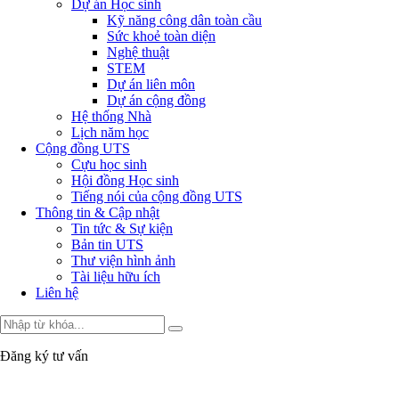
Dự án Học sinh
Kỹ năng công dân toàn cầu
Sức khoẻ toàn diện
Nghệ thuật
STEM
Dự án liên môn
Dự án cộng đồng
Hệ thống Nhà
Lịch năm học
Cộng đồng UTS
Cựu học sinh
Hội đồng Học sinh
Tiếng nói của cộng đồng UTS
Thông tin & Cập nhật
Tin tức & Sự kiện
Bản tin UTS
Thư viện hình ảnh
Tài liệu hữu ích
Liên hệ
Đăng ký tư vấn