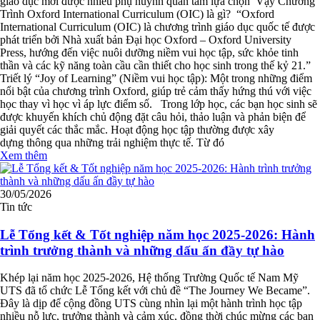
giáo dục mới được nhiều phụ huynh quan tâm lựa chọn Vậy Chương
Trình Oxford International Curriculum (OIC) là gì? “Oxford
International Curriculum (OIC) là chương trình giáo dục quốc tế được
phát triển bởi Nhà xuất bản Đại học Oxford – Oxford University
Press, hướng đến việc nuôi dưỡng niềm vui học tập, sức khỏe tinh
thần và các kỹ năng toàn cầu cần thiết cho học sinh trong thế kỷ 21.”
Triết lý “Joy of Learning” (Niềm vui học tập): Một trong những điểm
nổi bật của chương trình Oxford, giúp trẻ cảm thấy hứng thú với việc
học thay vì học vì áp lực điểm số. Trong lớp học, các bạn học sinh sẽ
được khuyến khích chủ động đặt câu hỏi, thảo luận và phản biện để
giải quyết các thắc mắc. Hoạt động học tập thường được xây
dựng thông qua những trải nghiệm thực tế. Từ đó
Xem thêm
30/05/2026
Tin tức
Lễ Tổng kết & Tốt nghiệp năm học 2025-2026: Hành
trình trưởng thành và những dấu ấn đầy tự hào
Khép lại năm học 2025-2026, Hệ thống Trường Quốc tế Nam Mỹ
UTS đã tổ chức Lễ Tổng kết với chủ đề “The Journey We Became”.
Đây là dịp để cộng đồng UTS cùng nhìn lại một hành trình học tập
nhiều nỗ lực, trưởng thành và cảm xúc, đồng thời chúc mừng các bạn