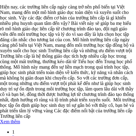
Hiện nay, các trường liên cấp ngày càng trở nên phổ biến tại Việt
Nam, mang đến một mô hình giáo dục toàn diện và xuyên suốt cho
học sinh. Vậy các đặc điểm cơ bản của trường liên cấp là gì khiến
nhiều phụ huynh quan tâm đến vậy? Bài viết này sẽ giúp ba mẹ hiểu
rõ mô hình giáo dục liên cấp từ chương trình đào tạo, đội ngũ giáo
viên đến môi trường học tập và lý do vì sao đây là lựa chọn học tập
đáng cân nhắc cho tương lai của con. Mô hình trường liên cấp ngày
càng phổ biến tại Việt Nam, mang đến môi trường học tập đồng bộ và
xuyên suốt cho học sinh Trường liên cấp và những ưu điểm vượt trội
Trường liên cấp là hệ thống giáo dục tích hợp nhiều cấp học trong
cùng một mái trường, thường kéo dài từ Tiểu học đến Trung học phổ
thông. Mô hình này mang đến sự liền mạch trong quá trình học tập,
giúp học sinh phát triển toàn diện về kiến thức, kỹ năng và nhân cách
mà không bị gián đoạn khi chuyển cấp. So với các trường đơn cấp,
một trong những ưu điểm vượt trội phải kể đến như là giúp học sinh
duy trì sự ổn định trong môi trường học tập, làm quen lâu dài với thầy
cô và bạn bè, đồng thời được hưởng lợi từ chương trình đào tạo thống
nhất, định hướng rõ ràng và lộ trình phát triển xuyên suốt. Môi trường
học tập ổn định giúp học sinh duy trì sự gắn bó với thầy cô, bạn bè và
phát triển tâm lý vững vàng Các đặc điểm nổi bật của trường liên cấp
Trường liên cấp
Xem thêm
1