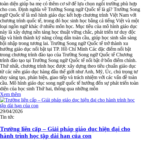
toàn diện giúp ba mẹ có thêm cơ sở để lựa chọn ngôi trường phù hợp
cho con. Định nghĩa về Trường Song ngữ Quốc tế là gì? Trường Song
ngữ Quốc tế là mô hình giáo dục kết hợp chương trình Việt Nam với
chương trình quốc tế, trong đó học sinh học bằng cả tiếng Việt và một
loại ngôn ngữ khác ở nhiều môn học. Mục tiêu của mô hình giáo dục
này là xây dựng nền tảng học thuật vững chắc, phát triển tư duy độc
lập và hình thành kỹ năng công dân toàn cầu, giúp học sinh sẵn sàng
hội nhập trong tương lai. Trường Song ngữ Quốc tế trở thành xu
hướng giáo dục nổi bật tại TP. Hồ Chí Minh Các đặc điểm nổi bật
trong chương trình đào tạo của Trường Song ngữ Quốc tế Chương
trình đào tạo tại Trường Song ngữ Quốc tế nổi bật ở bốn điểm chính.
Thứ nhất, chương trình học được xây dựng theo tiêu chuẩn giáo dục
từ các nền giáo dục hàng đầu thế giới như Anh, Mỹ, Úc, chú trọng tư
duy sáng tạo, phản biện, giao tiếp và trách nhiệm với các vấn đề toàn
cầu. Mô hình giáo dục song ngữ quốc tế hướng đến sự phát triển toàn
diện của học sinh Thứ hai, thông qua những môn
Xem thêm
29/04/2026
Tin tức
Trường liên cấp – Giải pháp giáo dục hiện đại cho
hành trình học tập dài hạn của con