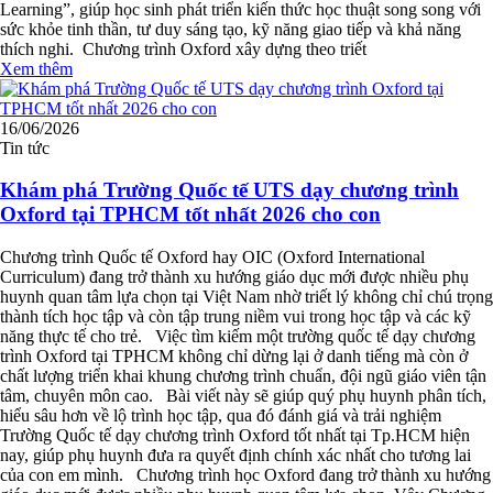
Learning”, giúp học sinh phát triển kiến thức học thuật song song với
sức khỏe tinh thần, tư duy sáng tạo, kỹ năng giao tiếp và khả năng
thích nghi. Chương trình Oxford xây dựng theo triết
Xem thêm
16/06/2026
Tin tức
Khám phá Trường Quốc tế UTS dạy chương trình
Oxford tại TPHCM tốt nhất 2026 cho con
Chương trình Quốc tế Oxford hay OIC (Oxford International
Curriculum) đang trở thành xu hướng giáo dục mới được nhiều phụ
huynh quan tâm lựa chọn tại Việt Nam nhờ triết lý không chỉ chú trọng
thành tích học tập và còn tập trung niềm vui trong học tập và các kỹ
năng thực tế cho trẻ. Việc tìm kiếm một trường quốc tế dạy chương
trình Oxford tại TPHCM không chỉ dừng lại ở danh tiếng mà còn ở
chất lượng triển khai khung chương trình chuẩn, đội ngũ giáo viên tận
tâm, chuyên môn cao. Bài viết này sẽ giúp quý phụ huynh phân tích,
hiểu sâu hơn về lộ trình học tập, qua đó đánh giá và trải nghiệm
Trường Quốc tế dạy chương trình Oxford tốt nhất tại Tp.HCM hiện
nay, giúp phụ huynh đưa ra quyết định chính xác nhất cho tương lai
của con em mình. Chương trình học Oxford đang trở thành xu hướng