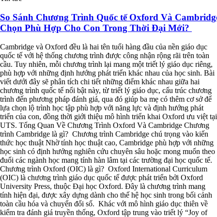
So Sánh Chương Trình Quốc tế Oxford Và Cambridg
Chọn Phù Hợp Cho Con Trong Thời Đại Mới?
Cambridge và Oxford đều là hai tên tuổi hàng đầu của nền giáo dục
quốc tế với hệ thống chương trình được công nhận rộng rãi trên toàn
cầu. Tuy nhiên, mỗi chương trình lại mang một triết lý giáo dục riêng,
phù hợp với những định hướng phát triển khác nhau của học sinh. Bài
viết dưới đây sẽ phân tích chi tiết những điểm khác nhau giữa hai
chương trình quốc tế nổi bật này, từ triết lý giáo dục, cấu trúc chương
trình đến phương pháp đánh giá, qua đó giúp ba mẹ có thêm cơ sở để
lựa chọn lộ trình học tập phù hợp với năng lực và định hướng phát
triển của con, đồng thời giới thiệu mô hình triển khai Oxford ưu việt tại
UTS. Tổng Quan Về Chương Trình Oxford Và Cambridge Chương
trình Cambridge là gì? Chương trình Cambridge chú trọng vào kiến
thức học thuật Nhờ tính học thuật cao, Cambridge phù hợp với những
học sinh có định hướng nghiên cứu chuyên sâu hoặc mong muốn theo
đuổi các ngành học mang tính hàn lâm tại các trường đại học quốc tế.
Chương trình Oxford (OIC) là gì? Oxford International Curriculum
(OIC) là chương trình giáo dục quốc tế được phát triển bởi Oxford
University Press, thuộc Đại học Oxford. Đây là chương trình mang
tính hiện đại, được xây dựng dành cho thế hệ học sinh trong bối cảnh
toàn cầu hóa và chuyển đổi số. Khác với mô hình giáo dục thiên về
kiểm tra đánh giá truyền thống, Oxford tập trung vào triết lý “Joy of