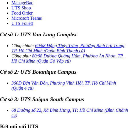
ManageBac
UTS Shop
Food Order
Microsoft Teams
UTS Follett
Cơ sở 1: UTS Van Lang Complex
Cổng chính:
69/68 Đặng Thùy Trâm, Phường Bình Lợi Trung,
TP. Hồ Chí Minh (Quận Bình Thạnh cũ)
Cổng phụ:
80/68 Dương Quảng Hàm, Phường An Nhơn, TP.
Hồ Chí Minh (Quận Gò Vấp cũ)
Cơ sở 2: UTS Botanique Campus
360D Bến Vân Đồn, Phường Vĩnh Hội, TP. Hồ Chí Minh
(Quận 4 cũ)
Cơ sở 3: UTS Saigon South Campus
68 Đường số 22, Xã Bình Hưng, TP. Hồ Chí Minh (Bình Chánh
cũ)
Kết nối với UTS