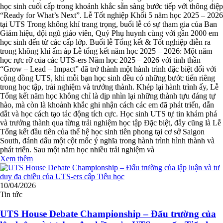
học sinh cuối cấp trong khoảnh khắc sẵn sàng bước tiếp với thông điệp
“Ready for What’s Next”. Lễ Tốt nghiệp Khối 5 năm học 2025 – 2026
tại UTS Trong không khí trang trọng, buổi lễ có sự tham gia của Ban
Giám hiệu, đội ngũ giáo viên, Quý Phụ huynh cùng với gần 2000 em
học sinh đến từ các cấp lớp. Buổi lễ Tổng kết & Tốt nghiệp diễn ra
trong không khí ấm áp Lễ tổng kết năm học 2025 – 2026: Một năm
học rực rỡ của các UTS-ers Năm học 2025 – 2026 với tinh thần
“Grow – Lead – Impact” đã trở thành một hành trình đặc biệt đối với
cộng đồng UTS, khi mỗi bạn học sinh đều có những bước tiến riêng
trong học tập, trải nghiệm và trưởng thành. Khép lại hành trình ấy, Lễ
Tổng kết năm học không chỉ là dịp nhìn lại những thành tựu đáng tự
hào, mà còn là khoảnh khắc ghi nhận cách các em đã phát triển, dẫn
dắt và học cách tạo tác động tích cực. Học sinh UTS tự tin khám phá
và trưởng thành qua từng trải nghiệm học tập Đặc biệt, đây cũng là Lễ
Tổng kết đầu tiên của thế hệ học sinh tiên phong tại cơ sở Saigon
South, đánh dấu một cột mốc ý nghĩa trong hành trình hình thành và
phát triển. Sau một năm học nhiều trải nghiệm và
Xem thêm
10/04/2026
Tin tức
UTS House Debate Championship – Đấu trường của