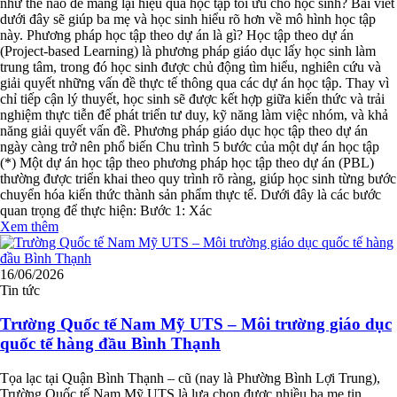
như thế nào để mang lại hiệu quả học tập tối ưu cho học sinh? Bài viết
dưới đây sẽ giúp ba mẹ và học sinh hiểu rõ hơn về mô hình học tập
này. Phương pháp học tập theo dự án là gì? Học tập theo dự án
(Project-based Learning) là phương pháp giáo dục lấy học sinh làm
trung tâm, trong đó học sinh được chủ động tìm hiểu, nghiên cứu và
giải quyết những vấn đề thực tế thông qua các dự án học tập. Thay vì
chỉ tiếp cận lý thuyết, học sinh sẽ được kết hợp giữa kiến thức và trải
nghiệm thực tiễn để phát triển tư duy, kỹ năng làm việc nhóm, và khả
năng giải quyết vấn đề. Phương pháp giáo dục học tập theo dự án
ngày càng trở nên phổ biến Chu trình 5 bước của một dự án học tập
(*) Một dự án học tập theo phương pháp học tập theo dự án (PBL)
thường được triển khai theo quy trình rõ ràng, giúp học sinh từng bước
chuyển hóa kiến thức thành sản phẩm thực tế. Dưới đây là các bước
quan trọng để thực hiện: Bước 1: Xác
Xem thêm
16/06/2026
Tin tức
Trường Quốc tế Nam Mỹ UTS – Môi trường giáo dục
quốc tế hàng đầu Bình Thạnh
Tọa lạc tại Quận Bình Thạnh – cũ (nay là Phường Bình Lợi Trung),
Trường Quốc tế Nam Mỹ UTS là lựa chọn được nhiều ba mẹ tin