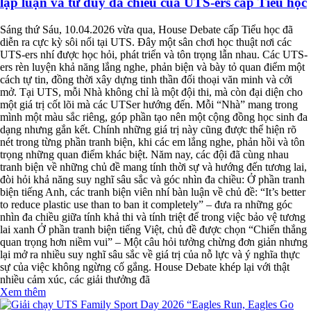
lập luận và tư duy đa chiều của UTS-ers cấp Tiểu học
Sáng thứ Sáu, 10.04.2026 vừa qua, House Debate cấp Tiểu học đã
diễn ra cực kỳ sôi nổi tại UTS. Đây một sân chơi học thuật nơi các
UTS-ers nhí được học hỏi, phát triển và tôn trọng lẫn nhau. Các UTS-
ers rèn luyện khả năng lắng nghe, phản biện và bày tỏ quan điểm một
cách tự tin, đồng thời xây dựng tinh thần đối thoại văn minh và cởi
mở. Tại UTS, mỗi Nhà không chỉ là một đội thi, mà còn đại diện cho
một giá trị cốt lõi mà các UTSer hướng đến. Mỗi “Nhà” mang trong
mình một màu sắc riêng, góp phần tạo nên một cộng đồng học sinh đa
dạng nhưng gắn kết. Chính những giá trị này cũng được thể hiện rõ
nét trong từng phần tranh biện, khi các em lắng nghe, phản hồi và tôn
trọng những quan điểm khác biệt. Năm nay, các đội đã cùng nhau
tranh biện về những chủ đề mang tính thời sự và hướng đến tương lai,
đòi hỏi khả năng suy nghĩ sâu sắc và góc nhìn đa chiều: Ở phần tranh
biện tiếng Anh, các tranh biện viên nhí bàn luận về chủ đề: “It’s better
to reduce plastic use than to ban it completely” – đưa ra những góc
nhìn đa chiều giữa tính khả thi và tính triệt để trong việc bảo vệ tương
lai xanh Ở phần tranh biện tiếng Việt, chủ đề được chọn “Chiến thắng
quan trọng hơn niềm vui” – Một câu hỏi tưởng chừng đơn giản nhưng
lại mở ra nhiều suy nghĩ sâu sắc về giá trị của nỗ lực và ý nghĩa thực
sự của việc không ngừng cố gắng. House Debate khép lại với thật
nhiều cảm xúc, các giải thưởng đã
Xem thêm