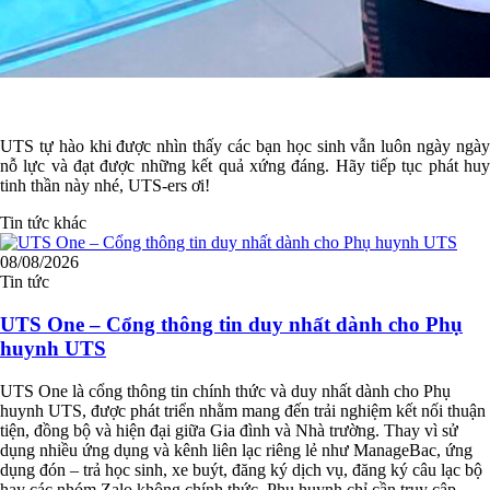
UTS tự hào khi được nhìn thấy các bạn học sinh vẫn luôn ngày ngày
nỗ lực và đạt được những kết quả xứng đáng. Hãy tiếp tục phát huy
tinh thần này nhé, UTS-ers ơi!
Tin tức khác
08/08/2026
Tin tức
UTS One – Cổng thông tin duy nhất dành cho Phụ
huynh UTS
UTS One là cổng thông tin chính thức và duy nhất dành cho Phụ
huynh UTS, được phát triển nhằm mang đến trải nghiệm kết nối thuận
tiện, đồng bộ và hiện đại giữa Gia đình và Nhà trường. Thay vì sử
dụng nhiều ứng dụng và kênh liên lạc riêng lẻ như ManageBac, ứng
dụng đón – trả học sinh, xe buýt, đăng ký dịch vụ, đăng ký câu lạc bộ
hay các nhóm Zalo không chính thức, Phụ huynh chỉ cần truy cập