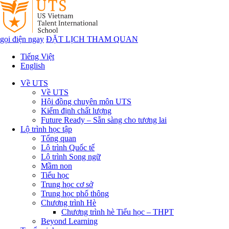
gọi điện ngay
ĐẶT LỊCH THAM QUAN
Tiếng Việt
English
Về UTS
Về UTS
Hội đồng chuyên môn UTS
Kiểm định chất lượng
Future Ready – Sẵn sàng cho tương lai
Lộ trình học tập
Tổng quan
Lộ trình Quốc tế
Lộ trình Song ngữ
Mầm non
Tiểu học
Trung học cơ sở
Trung học phổ thông
Chương trình Hè
Chương trình hè Tiểu học – THPT
Beyond Learning