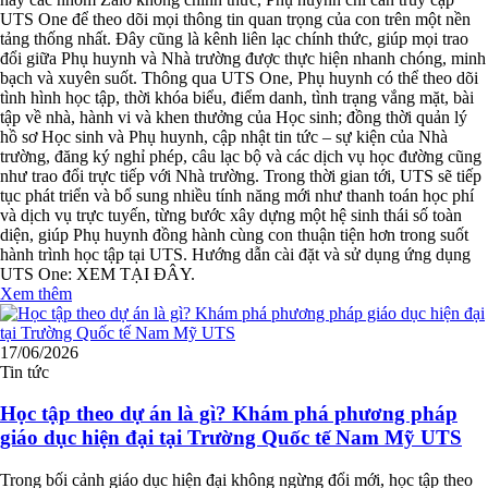
UTS One để theo dõi mọi thông tin quan trọng của con trên một nền
tảng thống nhất. Đây cũng là kênh liên lạc chính thức, giúp mọi trao
đổi giữa Phụ huynh và Nhà trường được thực hiện nhanh chóng, minh
bạch và xuyên suốt. Thông qua UTS One, Phụ huynh có thể theo dõi
tình hình học tập, thời khóa biểu, điểm danh, tình trạng vắng mặt, bài
tập về nhà, hành vi và khen thưởng của Học sinh; đồng thời quản lý
hồ sơ Học sinh và Phụ huynh, cập nhật tin tức – sự kiện của Nhà
trường, đăng ký nghỉ phép, câu lạc bộ và các dịch vụ học đường cũng
như trao đổi trực tiếp với Nhà trường. Trong thời gian tới, UTS sẽ tiếp
tục phát triển và bổ sung nhiều tính năng mới như thanh toán học phí
và dịch vụ trực tuyến, từng bước xây dựng một hệ sinh thái số toàn
diện, giúp Phụ huynh đồng hành cùng con thuận tiện hơn trong suốt
hành trình học tập tại UTS. Hướng dẫn cài đặt và sử dụng ứng dụng
UTS One: XEM TẠI ĐÂY.
Xem thêm
17/06/2026
Tin tức
Học tập theo dự án là gì? Khám phá phương pháp
giáo dục hiện đại tại Trường Quốc tế Nam Mỹ UTS
Trong bối cảnh giáo dục hiện đại không ngừng đổi mới, học tập theo