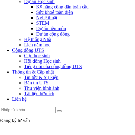
Dự án Học sinh
Kỹ năng công dân toàn cầu
Sức khoẻ toàn diện
Nghệ thuật
STEM
Dự án liên môn
Dự án cộng đồng
Hệ thống Nhà
Lịch năm học
Cộng đồng UTS
Cựu học sinh
Hội đồng Học sinh
Tiếng nói của cộng đồng UTS
Thông tin & Cập nhật
Tin tức & Sự kiện
Bản tin UTS
Thư viện hình ảnh
Tài liệu hữu ích
Liên hệ
Đăng ký tư vấn