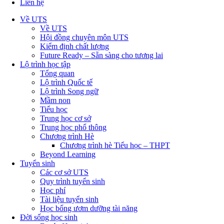
Liên hệ
Về UTS
Về UTS
Hội đồng chuyên môn UTS
Kiểm định chất lượng
Future Ready – Sẵn sàng cho tương lai
Lộ trình học tập
Tổng quan
Lộ trình Quốc tế
Lộ trình Song ngữ
Mầm non
Tiểu học
Trung học cơ sở
Trung học phổ thông
Chương trình Hè
Chương trình hè Tiểu học – THPT
Beyond Learning
Tuyển sinh
Các cơ sở UTS
Quy trình tuyển sinh
Học phí
Tài liệu tuyển sinh
Học bổng ươm dưỡng tài năng
Đời sống học sinh