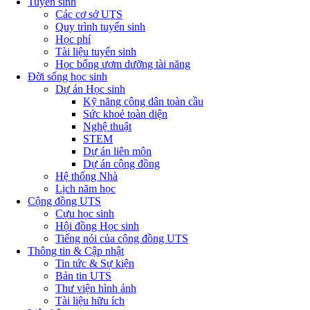
Tuyển sinh
Các cơ sở UTS
Quy trình tuyển sinh
Học phí
Tài liệu tuyển sinh
Học bổng ươm dưỡng tài năng
Đời sống học sinh
Dự án Học sinh
Kỹ năng công dân toàn cầu
Sức khoẻ toàn diện
Nghệ thuật
STEM
Dự án liên môn
Dự án cộng đồng
Hệ thống Nhà
Lịch năm học
Cộng đồng UTS
Cựu học sinh
Hội đồng Học sinh
Tiếng nói của cộng đồng UTS
Thông tin & Cập nhật
Tin tức & Sự kiện
Bản tin UTS
Thư viện hình ảnh
Tài liệu hữu ích