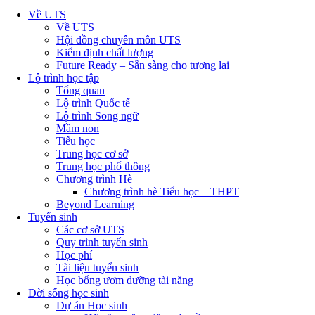
Về UTS
Về UTS
Hội đồng chuyên môn UTS
Kiểm định chất lượng
Future Ready – Sẵn sàng cho tương lai
Lộ trình học tập
Tổng quan
Lộ trình Quốc tế
Lộ trình Song ngữ
Mầm non
Tiểu học
Trung học cơ sở
Trung học phổ thông
Chương trình Hè
Chương trình hè Tiểu học – THPT
Beyond Learning
Tuyển sinh
Các cơ sở UTS
Quy trình tuyển sinh
Học phí
Tài liệu tuyển sinh
Học bổng ươm dưỡng tài năng
Đời sống học sinh
Dự án Học sinh