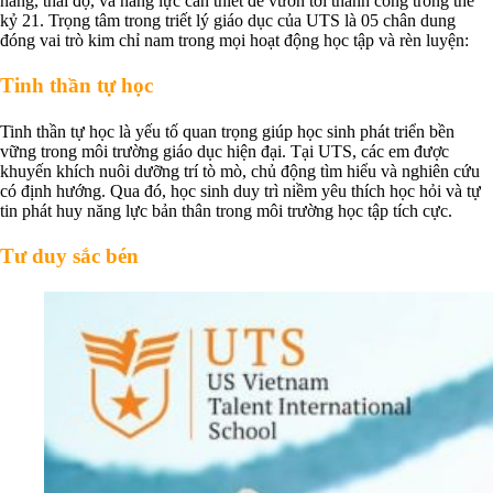
năng, thái độ, và năng lực cần thiết để vươn tới thành công trong thế
kỷ 21. Trọng tâm trong triết lý giáo dục của UTS là 05 chân dung
đóng vai trò kim chỉ nam trong mọi hoạt động học tập và rèn luyện:
Tinh thần tự học
Tinh thần tự học là yếu tố quan trọng giúp học sinh phát triển bền
vững trong môi trường giáo dục hiện đại. Tại UTS, các em được
khuyến khích nuôi dưỡng trí tò mò, chủ động tìm hiểu và nghiên cứu
có định hướng. Qua đó, học sinh duy trì niềm yêu thích học hỏi và tự
tin phát huy năng lực bản thân trong môi trường học tập tích cực.
Tư duy sắc bén