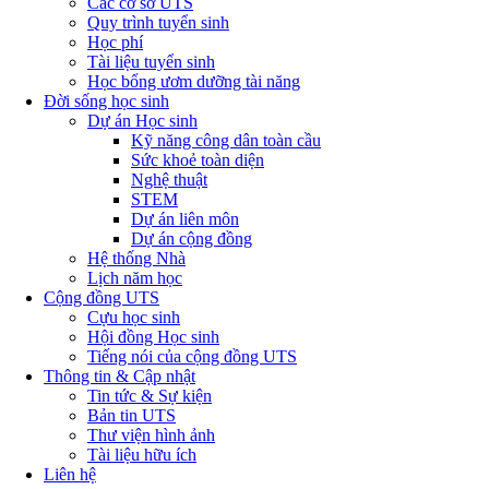
Các cơ sở UTS
Quy trình tuyển sinh
Học phí
Tài liệu tuyển sinh
Học bổng ươm dưỡng tài năng
Đời sống học sinh
Dự án Học sinh
Kỹ năng công dân toàn cầu
Sức khoẻ toàn diện
Nghệ thuật
STEM
Dự án liên môn
Dự án cộng đồng
Hệ thống Nhà
Lịch năm học
Cộng đồng UTS
Cựu học sinh
Hội đồng Học sinh
Tiếng nói của cộng đồng UTS
Thông tin & Cập nhật
Tin tức & Sự kiện
Bản tin UTS
Thư viện hình ảnh
Tài liệu hữu ích
Liên hệ