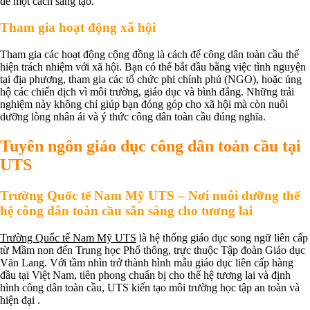
đề một cách sáng tạo.
Tham gia hoạt động xã hội
Tham gia các hoạt động cộng đồng là cách để công dân toàn cầu thể
hiện trách nhiệm với xã hội. Bạn có thể bắt đầu bằng việc tình nguyện
tại địa phương, tham gia các tổ chức phi chính phủ (NGO), hoặc ủng
hộ các chiến dịch vì môi trường, giáo dục và bình đẳng. Những trải
nghiệm này không chỉ giúp bạn đóng góp cho xã hội mà còn nuôi
dưỡng lòng nhân ái và ý thức công dân toàn cầu đúng nghĩa.
Tuyên ngôn giáo dục công dân toàn cầu tại
UTS
Trường Quốc tế Nam Mỹ UTS – Nơi nuôi dưỡng thế
hệ công dân toàn cầu sẵn sàng cho tương lai
Trường Quốc tế Nam Mỹ UTS
là hệ thống giáo dục song ngữ liên cấp
từ Mầm non đến Trung học Phổ thông, trực thuộc Tập đoàn Giáo dục
Văn Lang. Với tầm nhìn trở thành hình mẫu giáo dục liên cấp hàng
đầu tại Việt Nam, tiên phong chuẩn bị cho thế hệ tương lai và định
hình công dân toàn cầu, UTS kiến tạo môi trường học tập an toàn và
hiện đại .