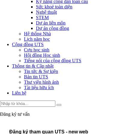
Kỹ năng công dân toàn cầu
Sức khoẻ toàn diện
Nghệ thuật
STEM
Dự án liên môn
Dự án cộng đồng
Hệ thống Nhà
Lịch năm học
Cộng đồng UTS
Cựu học sinh
Hội đồng Học sinh
Tiếng nói của cộng đồng UTS
Thông tin & Cập nhật
Tin tức & Sự kiện
Bản tin UTS
Thư viện hình ảnh
Tài liệu hữu ích
Liên hệ
Đăng ký tư vấn
Đăng ký tham quan UTS - new web