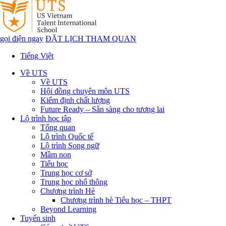
gọi điện ngay
ĐẶT LỊCH THAM QUAN
Tiếng Việt
Về UTS
Về UTS
Hội đồng chuyên môn UTS
Kiểm định chất lượng
Future Ready – Sẵn sàng cho tương lai
Lộ trình học tập
Tổng quan
Lộ trình Quốc tế
Lộ trình Song ngữ
Mầm non
Tiểu học
Trung học cơ sở
Trung học phổ thông
Chương trình Hè
Chương trình hè Tiểu học – THPT
Beyond Learning
Tuyển sinh