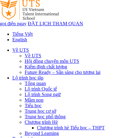
gọi điện ngay
ĐẶT LỊCH THAM QUAN
Tiếng Việt
English
Về UTS
Về UTS
Hội đồng chuyên môn UTS
Kiểm định chất lượng
Future Ready – Sẵn sàng cho tương lai
Lộ trình học tập
Tổng quan
Lộ trình Quốc tế
Lộ trình Song ngữ
Mầm non
Tiểu học
Trung học cơ sở
Trung học phổ thông
Chương trình Hè
Chương trình hè Tiểu học – THPT
Beyond Learning