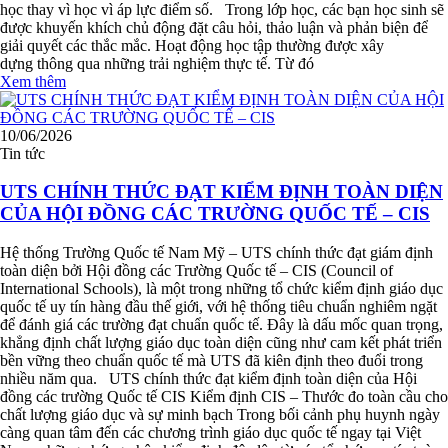
học thay vì học vì áp lực điểm số. Trong lớp học, các bạn học sinh sẽ
được khuyến khích chủ động đặt câu hỏi, thảo luận và phản biện để
giải quyết các thắc mắc. Hoạt động học tập thường được xây
dựng thông qua những trải nghiệm thực tế. Từ đó
Xem thêm
10/06/2026
Tin tức
UTS CHÍNH THỨC ĐẠT KIỂM ĐỊNH TOÀN DIỆN
CỦA HỘI ĐỒNG CÁC TRƯỜNG QUỐC TẾ – CIS
Hệ thống Trường Quốc tế Nam Mỹ – UTS chính thức đạt giám định
toàn diện bởi Hội đồng các Trường Quốc tế – CIS (Council of
International Schools), là một trong những tổ chức kiểm định giáo dục
quốc tế uy tín hàng đầu thế giới, với hệ thống tiêu chuẩn nghiêm ngặt
để đánh giá các trường đạt chuẩn quốc tế. Đây là dấu mốc quan trọng,
khẳng định chất lượng giáo dục toàn diện cũng như cam kết phát triển
bền vững theo chuẩn quốc tế mà UTS đã kiên định theo đuổi trong
nhiều năm qua. UTS chính thức đạt kiểm định toàn diện của Hội
đồng các trường Quốc tế CIS Kiểm định CIS – Thước đo toàn cầu cho
chất lượng giáo dục và sự minh bạch Trong bối cảnh phụ huynh ngày
càng quan tâm đến các chương trình giáo dục quốc tế ngay tại Việt