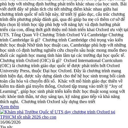
phù hợp với những định hướng phát triển khác nhau của học sinh. Bài
viết dưới đây sẽ phân tích chi tiết những điểm khác nhau giữa hai
chương trình quốc tế nổi bật này, từ triết lý giáo dục, cấu trúc chương
trình đến phương pháp đánh giá, qua đó giúp ba mẹ có thêm cơ sở để
lựa chọn lộ trình học tập phù hợp với năng lực và định hướng phát
triển của con, đồng thời giới thiệu mô hình triển khai Oxford ưu việt tại
UTS. Tổng Quan Về Chương Trình Oxford Và Cambridge Chương
trình Cambridge là gì? Chương trình Cambridge chú trọng vào kiến
thức học thuật Nhờ tính học thuật cao, Cambridge phù hợp với những
học sinh có định hướng nghiên cứu chuyên sâu hoặc mong muốn theo
đuổi các ngành học mang tính hàn lâm tại các trường đại học quốc tế.
Chương trình Oxford (OIC) là gì? Oxford International Curriculum
(OIC) là chương trình giáo dục quốc tế được phát triển bởi Oxford
University Press, thuộc Đại học Oxford. Đây là chương trình mang
tính hiện đại, được xây dựng dành cho thế hệ học sinh trong bối cảnh
toàn cầu hóa và chuyển đổi số. Khác với mô hình giáo dục thiên về
kiểm tra đánh giá truyền thống, Oxford tập trung vào triết lý “Joy of
Learning”, giúp học sinh phát triển kiến thức học thuật song song với
sức khỏe tinh thần, tư duy sáng tạo, kỹ năng giao tiếp và khả năng
thích nghi. Chương trình Oxford xây dựng theo triết
Xem thêm
16/06/2026
Tin tức