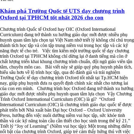
Khám phá Trường Quốc tế UTS dạy chương trình
Oxford tại TPHCM tốt nhất 2026 cho con
Chương trình Quốc tế Oxford hay OIC (Oxford International
Curriculum) đang trở thành xu hướng giáo dục mới được nhiều phụ
huynh quan tâm lựa chọn tại Việt Nam nhờ triết lý không chỉ chú trọng
thành tích học tập và còn tập trung niềm vui trong học tập và các kỹ
năng thực tế cho trẻ. Việc tìm kiếm một trường quốc tế dạy chương
trình Oxford tại TPHCM không chỉ dừng lại ở danh tiếng mà còn ở
chất lượng triển khai khung chương trình chuẩn, đội ngũ giáo viên tận
tâm, chuyên môn cao. Bài viết này sẽ giúp quý phụ huynh phân tích,
hiểu sâu hơn về lộ trình học tập, qua đó đánh giá và trải nghiệm
Trường Quốc tế dạy chương trình Oxford tốt nhất tại Tp.HCM hiện
nay, giúp phụ huynh đưa ra quyết định chính xác nhất cho tương lai
của con em mình. Chương trình học Oxford đang trở thành xu hướng
giáo dục mới được nhiều phụ huynh quan tâm lựa chọn Vậy Chương
Trình Oxford International Curriculum (OIC) là gì? “Oxford
International Curriculum (OIC) là chương trình giáo dục quốc tế được
phát triển bởi Nhà xuất bản Đại học Oxford – Oxford University
Press, hướng đến việc nuôi dưỡng niềm vui học tập, sức khỏe tinh
thần và các kỹ năng toàn cầu cần thiết cho học sinh trong thế kỷ 21.”
Triết lý “Joy of Learning” (Niềm vui học tập): Một trong những điểm
nổi bật của chương trình Oxford, giúp trẻ cảm thấy hứng thú với việc