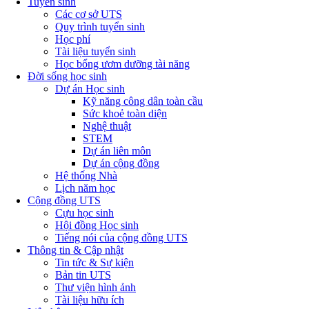
Tuyển sinh
Các cơ sở UTS
Quy trình tuyển sinh
Học phí
Tài liệu tuyển sinh
Học bổng ươm dưỡng tài năng
Đời sống học sinh
Dự án Học sinh
Kỹ năng công dân toàn cầu
Sức khoẻ toàn diện
Nghệ thuật
STEM
Dự án liên môn
Dự án cộng đồng
Hệ thống Nhà
Lịch năm học
Cộng đồng UTS
Cựu học sinh
Hội đồng Học sinh
Tiếng nói của cộng đồng UTS
Thông tin & Cập nhật
Tin tức & Sự kiện
Bản tin UTS
Thư viện hình ảnh
Tài liệu hữu ích