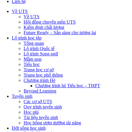
Liên hệ
Về UTS
Về UTS
Hội đồng chuyên môn UTS
Kiểm định chất lượng
Future Ready – Sẵn sàng cho tương lai
Lộ trình học tập
Tổng quan
Lộ trình Quốc tế
Lộ trình Song ngữ
Mầm non
Tiểu học
Trung học cơ sở
Trung học phổ thông
Chương trình Hè
Chương trình hè Tiểu học – THPT
Beyond Learning
Tuyển sinh
Các cơ sở UTS
Quy trình tuyển sinh
Học phí
Tài liệu tuyển sinh
Học bổng ươm dưỡng tài năng
Đời sống học sinh