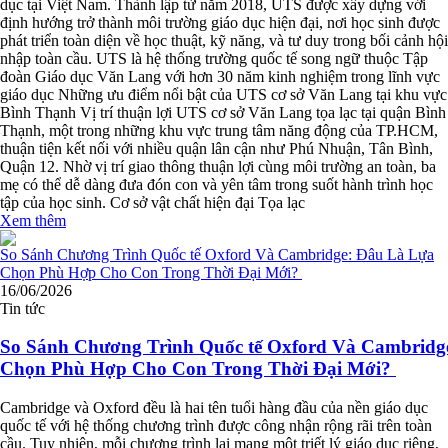
dục tại Việt Nam. Thành lập từ năm 2018, UTS được xây dựng với
định hướng trở thành môi trường giáo dục hiện đại, nơi học sinh được
phát triển toàn diện về học thuật, kỹ năng, và tư duy trong bối cảnh hội
nhập toàn cầu. UTS là hệ thống trường quốc tế song ngữ thuộc Tập
đoàn Giáo dục Văn Lang với hơn 30 năm kinh nghiệm trong lĩnh vực
giáo dục Những ưu điểm nổi bật của UTS cơ sở Văn Lang tại khu vực
Bình Thạnh Vị trí thuận lợi UTS cơ sở Văn Lang tọa lạc tại quận Bình
Thạnh, một trong những khu vực trung tâm năng động của TP.HCM,
thuận tiện kết nối với nhiều quận lân cận như Phú Nhuận, Tân Bình,
Quận 12. Nhờ vị trí giao thông thuận lợi cùng môi trường an toàn, ba
mẹ có thể dễ dàng đưa đón con và yên tâm trong suốt hành trình học
tập của học sinh. Cơ sở vật chất hiện đại Tọa lạc
Xem thêm
16/06/2026
Tin tức
So Sánh Chương Trình Quốc tế Oxford Và Cambridg
Chọn Phù Hợp Cho Con Trong Thời Đại Mới?
Cambridge và Oxford đều là hai tên tuổi hàng đầu của nền giáo dục
quốc tế với hệ thống chương trình được công nhận rộng rãi trên toàn
cầu. Tuy nhiên, mỗi chương trình lại mang một triết lý giáo dục riêng,