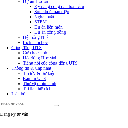
Dự án Học sinh
Kỹ năng công dân toàn cầu
Sức khoẻ toàn diện
Nghệ thuật
STEM
Dự án liên môn
Dự án cộng đồng
Hệ thống Nhà
Lịch năm học
Cộng đồng UTS
Cựu học sinh
Hội đồng Học sinh
Tiếng nói của cộng đồng UTS
Thông tin & Cập nhật
Tin tức & Sự kiện
Bản tin UTS
Thư viện hình ảnh
Tài liệu hữu ích
Liên hệ
Đăng ký tư vấn