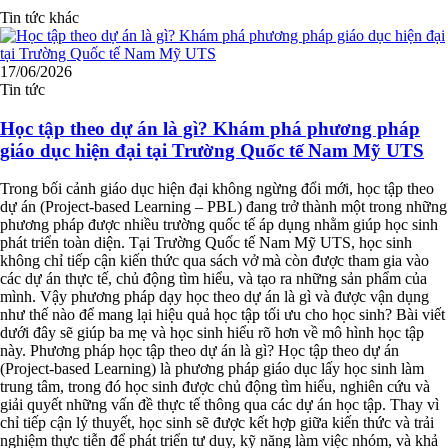
Tin tức khác
17/06/2026
Tin tức
Học tập theo dự án là gì? Khám phá phương pháp
giáo dục hiện đại tại Trường Quốc tế Nam Mỹ UTS
Trong bối cảnh giáo dục hiện đại không ngừng đổi mới, học tập theo
dự án (Project-based Learning – PBL) đang trở thành một trong những
phương pháp được nhiều trường quốc tế áp dụng nhằm giúp học sinh
phát triển toàn diện. Tại Trường Quốc tế Nam Mỹ UTS, học sinh
không chỉ tiếp cận kiến thức qua sách vở mà còn được tham gia vào
các dự án thực tế, chủ động tìm hiểu, và tạo ra những sản phẩm của
mình. Vậy phương pháp dạy học theo dự án là gì và được vận dụng
như thế nào để mang lại hiệu quả học tập tối ưu cho học sinh? Bài viết
dưới đây sẽ giúp ba mẹ và học sinh hiểu rõ hơn về mô hình học tập
này. Phương pháp học tập theo dự án là gì? Học tập theo dự án
(Project-based Learning) là phương pháp giáo dục lấy học sinh làm
trung tâm, trong đó học sinh được chủ động tìm hiểu, nghiên cứu và
giải quyết những vấn đề thực tế thông qua các dự án học tập. Thay vì
chỉ tiếp cận lý thuyết, học sinh sẽ được kết hợp giữa kiến thức và trải
nghiệm thực tiễn để phát triển tư duy, kỹ năng làm việc nhóm, và khả