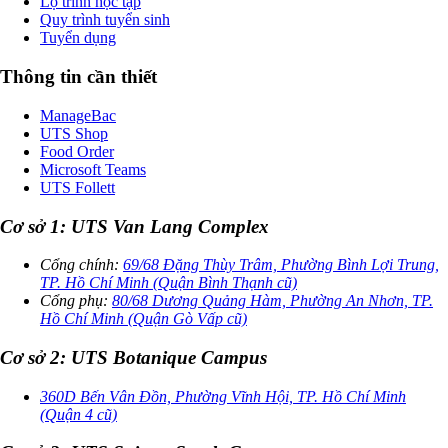
Lộ trình học tập
Quy trình tuyển sinh
Tuyển dụng
Thông tin cần thiết
ManageBac
UTS Shop
Food Order
Microsoft Teams
UTS Follett
Cơ sở 1: UTS Van Lang Complex
Cổng chính:
69/68 Đặng Thùy Trâm, Phường Bình Lợi Trung,
TP. Hồ Chí Minh (Quận Bình Thạnh cũ)
Cổng phụ:
80/68 Dương Quảng Hàm, Phường An Nhơn, TP.
Hồ Chí Minh (Quận Gò Vấp cũ)
Cơ sở 2: UTS Botanique Campus
360D Bến Vân Đồn, Phường Vĩnh Hội, TP. Hồ Chí Minh
(Quận 4 cũ)