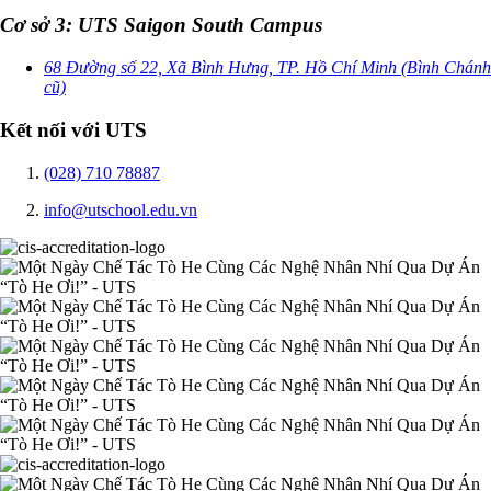
Cơ sở 3: UTS Saigon South Campus
68 Đường số 22, Xã Bình Hưng, TP. Hồ Chí Minh (Bình Chánh
cũ)
Kết nối với UTS
(028) 710 78887
info@utschool.edu.vn