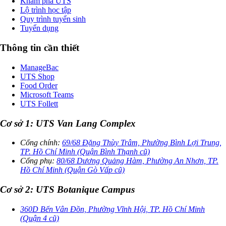
Khám phá UTS
Lộ trình học tập
Quy trình tuyển sinh
Tuyển dụng
Thông tin cần thiết
ManageBac
UTS Shop
Food Order
Microsoft Teams
UTS Follett
Cơ sở 1: UTS Van Lang Complex
Cổng chính:
69/68 Đặng Thùy Trâm, Phường Bình Lợi Trung,
TP. Hồ Chí Minh (Quận Bình Thạnh cũ)
Cổng phụ:
80/68 Dương Quảng Hàm, Phường An Nhơn, TP.
Hồ Chí Minh (Quận Gò Vấp cũ)
Cơ sở 2: UTS Botanique Campus
360D Bến Vân Đồn, Phường Vĩnh Hội, TP. Hồ Chí Minh
(Quận 4 cũ)