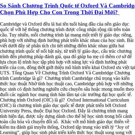
So Sánh Chương Trình Quốc tế Oxford Và Cambridg
Chọn Phù Hợp Cho Con Trong Thời Đại Mới?
Cambridge và Oxford đều là hai tên tuổi hàng đầu của nền giáo dục
quốc tế với hệ thống chương trình được công nhận rộng rãi trên toàn
cầu. Tuy nhiên, mỗi chương trình lại mang một triết lý giáo dục riêng,
phù hợp với những định hướng phát triển khác nhau của học sinh. Bài
viết dưới đây sẽ phân tích chi tiết những điểm khác nhau giữa hai
chương trình quốc tế nổi bật này, từ triết lý giáo dục, cấu trúc chương
trình đến phương pháp đánh giá, qua đó giúp ba mẹ có thêm cơ sở để
lựa chọn lộ trình học tập phù hợp với năng lực và định hướng phát
triển của con, đồng thời giới thiệu mô hình triển khai Oxford ưu việt tại
UTS. Tổng Quan Về Chương Trình Oxford Và Cambridge Chương
trình Cambridge là gì? Chương trình Cambridge chú trọng vào kiến
thức học thuật Nhờ tính học thuật cao, Cambridge phù hợp với những
học sinh có định hướng nghiên cứu chuyên sâu hoặc mong muốn theo
đuổi các ngành học mang tính hàn lâm tại các trường đại học quốc tế.
Chương trình Oxford (OIC) là gì? Oxford International Curriculum
(OIC) là chương trình giáo dục quốc tế được phát triển bởi Oxford
University Press, thuộc Đại học Oxford. Đây là chương trình mang
tính hiện đại, được xây dựng dành cho thế hệ học sinh trong bối cảnh
toàn cầu hóa và chuyển đổi số. Khác với mô hình giáo dục thiên về
kiểm tra đánh giá truyền thống, Oxford tập trung vào triết lý “Joy of
Learning”, giúp học sinh phát triển kiến thức học thuật song song với