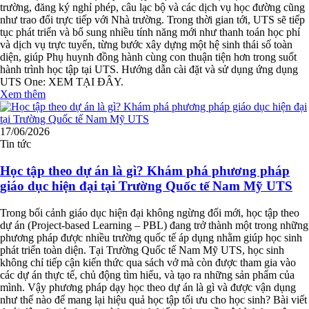
trường, đăng ký nghỉ phép, câu lạc bộ và các dịch vụ học đường cũng
như trao đổi trực tiếp với Nhà trường. Trong thời gian tới, UTS sẽ tiếp
tục phát triển và bổ sung nhiều tính năng mới như thanh toán học phí
và dịch vụ trực tuyến, từng bước xây dựng một hệ sinh thái số toàn
diện, giúp Phụ huynh đồng hành cùng con thuận tiện hơn trong suốt
hành trình học tập tại UTS. Hướng dẫn cài đặt và sử dụng ứng dụng
UTS One: XEM TẠI ĐÂY.
Xem thêm
17/06/2026
Tin tức
Học tập theo dự án là gì? Khám phá phương pháp
giáo dục hiện đại tại Trường Quốc tế Nam Mỹ UTS
Trong bối cảnh giáo dục hiện đại không ngừng đổi mới, học tập theo
dự án (Project-based Learning – PBL) đang trở thành một trong những
phương pháp được nhiều trường quốc tế áp dụng nhằm giúp học sinh
phát triển toàn diện. Tại Trường Quốc tế Nam Mỹ UTS, học sinh
không chỉ tiếp cận kiến thức qua sách vở mà còn được tham gia vào
các dự án thực tế, chủ động tìm hiểu, và tạo ra những sản phẩm của
mình. Vậy phương pháp dạy học theo dự án là gì và được vận dụng
như thế nào để mang lại hiệu quả học tập tối ưu cho học sinh? Bài viết