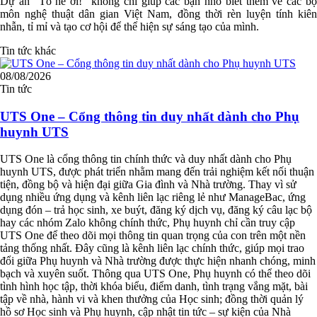
Dự án “Tò he ơi!” không chỉ giúp các bạn nhỏ biết thêm về các bộ
môn nghệ thuật dân gian Việt Nam, đồng thời rèn luyện tính kiên
nhẫn, tỉ mỉ và tạo cơ hội để thể hiện sự sáng tạo của mình.
Tin tức khác
08/08/2026
Tin tức
UTS One – Cổng thông tin duy nhất dành cho Phụ
huynh UTS
UTS One là cổng thông tin chính thức và duy nhất dành cho Phụ
huynh UTS, được phát triển nhằm mang đến trải nghiệm kết nối thuận
tiện, đồng bộ và hiện đại giữa Gia đình và Nhà trường. Thay vì sử
dụng nhiều ứng dụng và kênh liên lạc riêng lẻ như ManageBac, ứng
dụng đón – trả học sinh, xe buýt, đăng ký dịch vụ, đăng ký câu lạc bộ
hay các nhóm Zalo không chính thức, Phụ huynh chỉ cần truy cập
UTS One để theo dõi mọi thông tin quan trọng của con trên một nền
tảng thống nhất. Đây cũng là kênh liên lạc chính thức, giúp mọi trao
đổi giữa Phụ huynh và Nhà trường được thực hiện nhanh chóng, minh
bạch và xuyên suốt. Thông qua UTS One, Phụ huynh có thể theo dõi
tình hình học tập, thời khóa biểu, điểm danh, tình trạng vắng mặt, bài
tập về nhà, hành vi và khen thưởng của Học sinh; đồng thời quản lý
hồ sơ Học sinh và Phụ huynh, cập nhật tin tức – sự kiện của Nhà