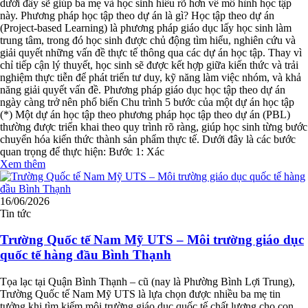
dưới đây sẽ giúp ba mẹ và học sinh hiểu rõ hơn về mô hình học tập
này. Phương pháp học tập theo dự án là gì? Học tập theo dự án
(Project-based Learning) là phương pháp giáo dục lấy học sinh làm
trung tâm, trong đó học sinh được chủ động tìm hiểu, nghiên cứu và
giải quyết những vấn đề thực tế thông qua các dự án học tập. Thay vì
chỉ tiếp cận lý thuyết, học sinh sẽ được kết hợp giữa kiến thức và trải
nghiệm thực tiễn để phát triển tư duy, kỹ năng làm việc nhóm, và khả
năng giải quyết vấn đề. Phương pháp giáo dục học tập theo dự án
ngày càng trở nên phổ biến Chu trình 5 bước của một dự án học tập
(*) Một dự án học tập theo phương pháp học tập theo dự án (PBL)
thường được triển khai theo quy trình rõ ràng, giúp học sinh từng bước
chuyển hóa kiến thức thành sản phẩm thực tế. Dưới đây là các bước
quan trọng để thực hiện: Bước 1: Xác
Xem thêm
16/06/2026
Tin tức
Trường Quốc tế Nam Mỹ UTS – Môi trường giáo dục
quốc tế hàng đầu Bình Thạnh
Tọa lạc tại Quận Bình Thạnh – cũ (nay là Phường Bình Lợi Trung),
Trường Quốc tế Nam Mỹ UTS là lựa chọn được nhiều ba mẹ tin
tưởng khi tìm kiếm môi trường giáo dục quốc tế chất lượng cho con.