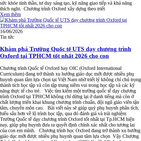
sức khỏe tinh thần, tư duy sáng tạo, kỹ năng giao tiếp và khả năng
thích nghi. Chương trình Oxford xây dựng theo triết
Xem thêm
16/06/2026
Tin tức
Khám phá Trường Quốc tế UTS dạy chương trình
Oxford tại TPHCM tốt nhất 2026 cho con
Chương trình Quốc tế Oxford hay OIC (Oxford International
Curriculum) đang trở thành xu hướng giáo dục mới được nhiều phụ
huynh quan tâm lựa chọn tại Việt Nam nhờ triết lý không chỉ chú trọng
thành tích học tập và còn tập trung niềm vui trong học tập và các kỹ
năng thực tế cho trẻ. Việc tìm kiếm một trường quốc tế dạy chương
trình Oxford tại TPHCM không chỉ dừng lại ở danh tiếng mà còn ở
chất lượng triển khai khung chương trình chuẩn, đội ngũ giáo viên tận
tâm, chuyên môn cao. Bài viết này sẽ giúp quý phụ huynh phân tích,
hiểu sâu hơn về lộ trình học tập, qua đó đánh giá và trải nghiệm
Trường Quốc tế dạy chương trình Oxford tốt nhất tại Tp.HCM hiện
nay, giúp phụ huynh đưa ra quyết định chính xác nhất cho tương lai
của con em mình. Chương trình học Oxford đang trở thành xu hướng
giáo dục mới được nhiều phụ huynh quan tâm lựa chọn Vậy Chương