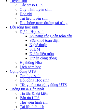
Tuyển sinh
Các cơ sở UTS
Quy trình tuyển sinh
Học phí
Tài liệu tuyển sinh
Học bổng ươm dưỡng tài năng
Đời sống học sinh
Dự án Học sinh
Kỹ năng công dân toàn cầu
Sức khoẻ toàn diện
Nghệ thuật
STEM
Dự án liên môn
Dự án cộng đồng
Hệ thống Nhà
Lịch năm học
Cộng đồng UTS
Cựu học sinh
Hội đồng Học sinh
Tiếng nói của cộng đồng UTS
Thông tin & Cập nhật
Tin tức & Sự kiện
Bản tin UTS
Thư viện hình ảnh
Tài liệu hữu ích