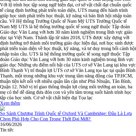
Với lộ trình học tập song ngữ hiện đại, cơ sở vật chất đạt chuẩn quốc
tế cùng định hướng phát triển toàn diện, UTS mang đến hành trình
giúp học sinh phát triển học thuật, kỹ năng và bản lĩnh hội nhập toàn
cầu. Về Hệ thống Trường Quốc tế Nam Mỹ UTS Trường Quốc tế
Nam Mỹ UTS là hệ thống trường quốc tế song ngữ thuộc Tập đoàn
Giáo dục Văn Lang với hơn 30 năm kinh nghiệm trong lĩnh vực giáo
dục tại Việt Nam. Thành lập từ năm 2018, UTS được xây dựng với
định hướng trở thành môi trường giáo dục hiện đại, nơi học sinh được
phát triển toàn diện về học thuật, kỹ năng, và tư duy trong bối cảnh hội
nhập toàn cầu. UTS là hệ thống trường quốc tế song ngữ thuộc Tập
đoàn Giáo dục Văn Lang với hơn 30 năm kinh nghiệm trong lĩnh vực
giáo dục Những ưu điểm nổi bật của UTS cơ sở Văn Lang tại khu vực
Bình Thạnh Vị trí thuận lợi UTS cơ sở Văn Lang tọa lạc tại quận Bình
Thạnh, một trong những khu vực trung tâm năng động của TP.HCM,
thuận tiện kết nối với nhiều quận lân cận như Phú Nhuận, Tân Bình,
Quận 12. Nhờ vị trí giao thông thuận lợi cùng môi trường an toàn, ba
mẹ có thể dễ dàng đưa đón con và yên tâm trong suốt hành trình học
tập của học sinh. Cơ sở vật chất hiện đại Tọa lạc
Xem thêm
16/06/2026
Tin tức