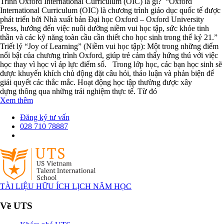
Trình Oxford International Curriculum (OIC) là gì? “Oxford
International Curriculum (OIC) là chương trình giáo dục quốc tế được
phát triển bởi Nhà xuất bản Đại học Oxford – Oxford University
Press, hướng đến việc nuôi dưỡng niềm vui học tập, sức khỏe tinh
thần và các kỹ năng toàn cầu cần thiết cho học sinh trong thế kỷ 21.”
Triết lý “Joy of Learning” (Niềm vui học tập): Một trong những điểm
nổi bật của chương trình Oxford, giúp trẻ cảm thấy hứng thú với việc
học thay vì học vì áp lực điểm số. Trong lớp học, các bạn học sinh sẽ
được khuyến khích chủ động đặt câu hỏi, thảo luận và phản biện để
giải quyết các thắc mắc. Hoạt động học tập thường được xây
dựng thông qua những trải nghiệm thực tế. Từ đó
Xem thêm
Đăng ký tư vấn
028 710 78887
TÀI LIỆU HỮU ÍCH
LỊCH NĂM HỌC
Về UTS