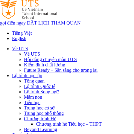
gọi điện ngay
ĐẶT LỊCH THAM QUAN
Tiếng Việt
English
Về UTS
Về UTS
Hội đồng chuyên môn UTS
Kiểm định chất lượng
Future Ready – Sẵn sàng cho tương lai
Lộ trình học tập
Tổng quan
Lộ trình Quốc tế
Lộ trình Song ngữ
Mầm non
Tiểu học
Trung học cơ sở
Trung học phổ thông
Chương trình Hè
Chương trình hè Tiểu học – THPT
Beyond Learning