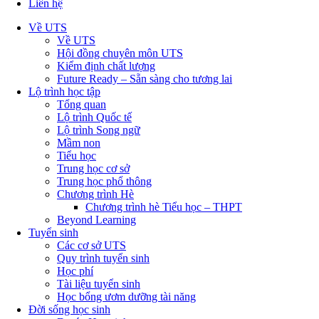
Liên hệ
Về UTS
Về UTS
Hội đồng chuyên môn UTS
Kiểm định chất lượng
Future Ready – Sẵn sàng cho tương lai
Lộ trình học tập
Tổng quan
Lộ trình Quốc tế
Lộ trình Song ngữ
Mầm non
Tiểu học
Trung học cơ sở
Trung học phổ thông
Chương trình Hè
Chương trình hè Tiểu học – THPT
Beyond Learning
Tuyển sinh
Các cơ sở UTS
Quy trình tuyển sinh
Học phí
Tài liệu tuyển sinh
Học bổng ươm dưỡng tài năng
Đời sống học sinh