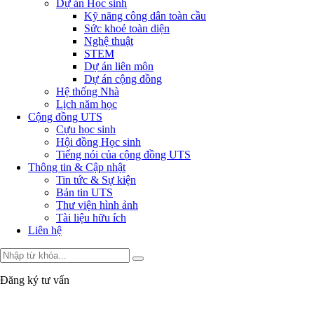
Dự án Học sinh
Kỹ năng công dân toàn cầu
Sức khoẻ toàn diện
Nghệ thuật
STEM
Dự án liên môn
Dự án cộng đồng
Hệ thống Nhà
Lịch năm học
Cộng đồng UTS
Cựu học sinh
Hội đồng Học sinh
Tiếng nói của cộng đồng UTS
Thông tin & Cập nhật
Tin tức & Sự kiện
Bản tin UTS
Thư viện hình ảnh
Tài liệu hữu ích
Liên hệ
Đăng ký tư vấn