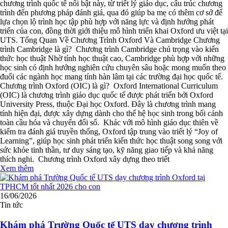
chương trình quốc tế nổi bật này, từ triết lý giáo dục, cấu trúc chương
trình đến phương pháp đánh giá, qua đó giúp ba mẹ có thêm cơ sở để
lựa chọn lộ trình học tập phù hợp với năng lực và định hướng phát
triển của con, đồng thời giới thiệu mô hình triển khai Oxford ưu việt tại
UTS. Tổng Quan Về Chương Trình Oxford Và Cambridge Chương
trình Cambridge là gì? Chương trình Cambridge chú trọng vào kiến
thức học thuật Nhờ tính học thuật cao, Cambridge phù hợp với những
học sinh có định hướng nghiên cứu chuyên sâu hoặc mong muốn theo
đuổi các ngành học mang tính hàn lâm tại các trường đại học quốc tế.
Chương trình Oxford (OIC) là gì? Oxford International Curriculum
(OIC) là chương trình giáo dục quốc tế được phát triển bởi Oxford
University Press, thuộc Đại học Oxford. Đây là chương trình mang
tính hiện đại, được xây dựng dành cho thế hệ học sinh trong bối cảnh
toàn cầu hóa và chuyển đổi số. Khác với mô hình giáo dục thiên về
kiểm tra đánh giá truyền thống, Oxford tập trung vào triết lý “Joy of
Learning”, giúp học sinh phát triển kiến thức học thuật song song với
sức khỏe tinh thần, tư duy sáng tạo, kỹ năng giao tiếp và khả năng
thích nghi. Chương trình Oxford xây dựng theo triết
Xem thêm
16/06/2026
Tin tức
Khám phá Trường Quốc tế UTS dạy chương trình