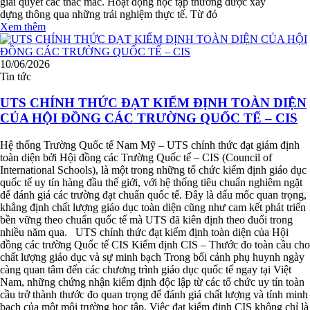
giải quyết các thắc mắc. Hoạt động học tập thường được xây
dựng thông qua những trải nghiệm thực tế. Từ đó
Xem thêm
10/06/2026
Tin tức
UTS CHÍNH THỨC ĐẠT KIỂM ĐỊNH TOÀN DIỆN
CỦA HỘI ĐỒNG CÁC TRƯỜNG QUỐC TẾ – CIS
Hệ thống Trường Quốc tế Nam Mỹ – UTS chính thức đạt giám định
toàn diện bởi Hội đồng các Trường Quốc tế – CIS (Council of
International Schools), là một trong những tổ chức kiểm định giáo dục
quốc tế uy tín hàng đầu thế giới, với hệ thống tiêu chuẩn nghiêm ngặt
để đánh giá các trường đạt chuẩn quốc tế. Đây là dấu mốc quan trọng,
khẳng định chất lượng giáo dục toàn diện cũng như cam kết phát triển
bền vững theo chuẩn quốc tế mà UTS đã kiên định theo đuổi trong
nhiều năm qua. UTS chính thức đạt kiểm định toàn diện của Hội
đồng các trường Quốc tế CIS Kiểm định CIS – Thước đo toàn cầu cho
chất lượng giáo dục và sự minh bạch Trong bối cảnh phụ huynh ngày
càng quan tâm đến các chương trình giáo dục quốc tế ngay tại Việt
Nam, những chứng nhận kiểm định độc lập từ các tổ chức uy tín toàn
cầu trở thành thước đo quan trọng để đánh giá chất lượng và tính minh
bạch của một môi trường học tập. Việc đạt kiểm định CIS không chỉ là