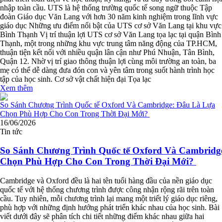
nhập toàn cầu. UTS là hệ thống trường quốc tế song ngữ thuộc Tập
đoàn Giáo dục Văn Lang với hơn 30 năm kinh nghiệm trong lĩnh vực
giáo dục Những ưu điểm nổi bật của UTS cơ sở Văn Lang tại khu vực
Bình Thạnh Vị trí thuận lợi UTS cơ sở Văn Lang tọa lạc tại quận Bình
Thạnh, một trong những khu vực trung tâm năng động của TP.HCM,
thuận tiện kết nối với nhiều quận lân cận như Phú Nhuận, Tân Bình,
Quận 12. Nhờ vị trí giao thông thuận lợi cùng môi trường an toàn, ba
mẹ có thể dễ dàng đưa đón con và yên tâm trong suốt hành trình học
tập của học sinh. Cơ sở vật chất hiện đại Tọa lạc
Xem thêm
16/06/2026
Tin tức
So Sánh Chương Trình Quốc tế Oxford Và Cambridg
Chọn Phù Hợp Cho Con Trong Thời Đại Mới?
Cambridge và Oxford đều là hai tên tuổi hàng đầu của nền giáo dục
quốc tế với hệ thống chương trình được công nhận rộng rãi trên toàn
cầu. Tuy nhiên, mỗi chương trình lại mang một triết lý giáo dục riêng,
phù hợp với những định hướng phát triển khác nhau của học sinh. Bài
viết dưới đây sẽ phân tích chi tiết những điểm khác nhau giữa hai