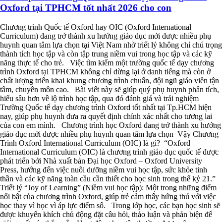
Oxford tại TPHCM tốt nhất 2026 cho con
Chương trình Quốc tế Oxford hay OIC (Oxford International
Curriculum) đang trở thành xu hướng giáo dục mới được nhiều phụ
huynh quan tâm lựa chọn tại Việt Nam nhờ triết lý không chỉ chú trọng
thành tích học tập và còn tập trung niềm vui trong học tập và các kỹ
năng thực tế cho trẻ. Việc tìm kiếm một trường quốc tế dạy chương
trình Oxford tại TPHCM không chỉ dừng lại ở danh tiếng mà còn ở
chất lượng triển khai khung chương trình chuẩn, đội ngũ giáo viên tận
tâm, chuyên môn cao. Bài viết này sẽ giúp quý phụ huynh phân tích,
hiểu sâu hơn về lộ trình học tập, qua đó đánh giá và trải nghiệm
Trường Quốc tế dạy chương trình Oxford tốt nhất tại Tp.HCM hiện
nay, giúp phụ huynh đưa ra quyết định chính xác nhất cho tương lai
của con em mình. Chương trình học Oxford đang trở thành xu hướng
giáo dục mới được nhiều phụ huynh quan tâm lựa chọn Vậy Chương
Trình Oxford International Curriculum (OIC) là gì? “Oxford
International Curriculum (OIC) là chương trình giáo dục quốc tế được
phát triển bởi Nhà xuất bản Đại học Oxford – Oxford University
Press, hướng đến việc nuôi dưỡng niềm vui học tập, sức khỏe tinh
thần và các kỹ năng toàn cầu cần thiết cho học sinh trong thế kỷ 21.”
Triết lý “Joy of Learning” (Niềm vui học tập): Một trong những điểm
nổi bật của chương trình Oxford, giúp trẻ cảm thấy hứng thú với việc
học thay vì học vì áp lực điểm số. Trong lớp học, các bạn học sinh sẽ
được khuyến khích chủ động đặt câu hỏi, thảo luận và phản biện để