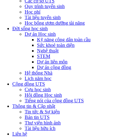
Các cơ sở UTS
Quy trình tuyển sinh
Học phí
Tài liệu tuyển sinh
Học bổng ươm dưỡng tài năng
Đời sống học sinh
Dự án Học sinh
Kỹ năng công dân toàn cầu
Sức khoẻ toàn diện
Nghệ thuật
STEM
Dự án liên môn
Dự án cộng đồng
Hệ thống Nhà
Lịch năm học
Cộng đồng UTS
Cựu học sinh
Hội đồng Học sinh
Tiếng nói của cộng đồng UTS
Thông tin & Cập nhật
Tin tức & Sự kiện
Bản tin UTS
Thư viện hình ảnh
Tài liệu hữu ích
Liên hệ