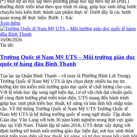
(*) Một dự án học tập theo phương pháp học tập theo dự án (PBL)
thường được triển khai theo quy trình rõ ràng, giúp học sinh từng bước
chuyển hóa kiến thức thành sản phẩm thực tế. Dưới đây là các bước
quan trọng để thực hiện: Bước 1: Xác
Xem thêm
16/06/2026
Tin tức
Trường Quốc tế Nam Mỹ UTS – Môi trường giáo dục
quốc tế hàng đầu Bình Thạnh
Tọa lạc tại Quận Bình Thạnh – cũ (nay là Phường Bình Lợi Trung),
Trường Quốc tế Nam Mỹ UTS là lựa chọn được nhiều ba mẹ tin
tưởng khi tìm kiếm môi trường giáo dục quốc tế chất lượng cho con.
Với lộ trình học tập song ngữ hiện đại, cơ sở vật chất đạt chuẩn quốc
tế cùng định hướng phát triển toàn diện, UTS mang đến hành trình
giúp học sinh phát triển học thuật, kỹ năng và bản lĩnh hội nhập toàn
cầu. Về Hệ thống Trường Quốc tế Nam Mỹ UTS Trường Quốc tế
Nam Mỹ UTS là hệ thống trường quốc tế song ngữ thuộc Tập đoàn
Giáo dục Văn Lang với hơn 30 năm kinh nghiệm trong lĩnh vực giáo
dục tại Việt Nam. Thành lập từ năm 2018, UTS được xây dựng với
định hướng trở thành môi trường giáo dục hiện đại, nơi học sinh được
phát triển toàn diện về học thuật, kỹ năng, và tư duy trong bối cảnh hội