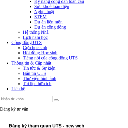
Kỹ năng công dân toàn cầu
Sức khoẻ toàn diện
Nghệ thuật
STEM
Dự án liên môn
Dự án cộng đồng
Hệ thống Nhà
Lịch năm học
Cộng đồng UTS
Cựu học sinh
Hội đồng Học sinh
Tiếng nói của cộng đồng UTS
Thông tin & Cập nhật
Tin tức & Sự kiện
Bản tin UTS
Thư viện hình ảnh
Tài liệu hữu ích
Liên hệ
Đăng ký tư vấn
Đăng ký tham quan UTS - new web