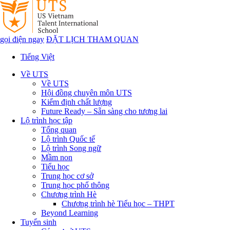
gọi điện ngay
ĐẶT LỊCH THAM QUAN
Tiếng Việt
Về UTS
Về UTS
Hội đồng chuyên môn UTS
Kiểm định chất lượng
Future Ready – Sẵn sàng cho tương lai
Lộ trình học tập
Tổng quan
Lộ trình Quốc tế
Lộ trình Song ngữ
Mầm non
Tiểu học
Trung học cơ sở
Trung học phổ thông
Chương trình Hè
Chương trình hè Tiểu học – THPT
Beyond Learning
Tuyển sinh