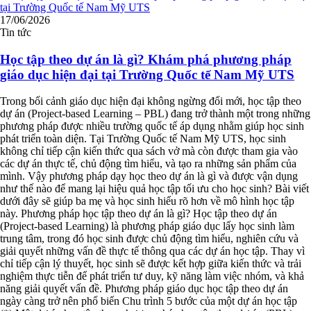
17/06/2026
Tin tức
Học tập theo dự án là gì? Khám phá phương pháp
giáo dục hiện đại tại Trường Quốc tế Nam Mỹ UTS
Trong bối cảnh giáo dục hiện đại không ngừng đổi mới, học tập theo
dự án (Project-based Learning – PBL) đang trở thành một trong những
phương pháp được nhiều trường quốc tế áp dụng nhằm giúp học sinh
phát triển toàn diện. Tại Trường Quốc tế Nam Mỹ UTS, học sinh
không chỉ tiếp cận kiến thức qua sách vở mà còn được tham gia vào
các dự án thực tế, chủ động tìm hiểu, và tạo ra những sản phẩm của
mình. Vậy phương pháp dạy học theo dự án là gì và được vận dụng
như thế nào để mang lại hiệu quả học tập tối ưu cho học sinh? Bài viết
dưới đây sẽ giúp ba mẹ và học sinh hiểu rõ hơn về mô hình học tập
này. Phương pháp học tập theo dự án là gì? Học tập theo dự án
(Project-based Learning) là phương pháp giáo dục lấy học sinh làm
trung tâm, trong đó học sinh được chủ động tìm hiểu, nghiên cứu và
giải quyết những vấn đề thực tế thông qua các dự án học tập. Thay vì
chỉ tiếp cận lý thuyết, học sinh sẽ được kết hợp giữa kiến thức và trải
nghiệm thực tiễn để phát triển tư duy, kỹ năng làm việc nhóm, và khả
năng giải quyết vấn đề. Phương pháp giáo dục học tập theo dự án
ngày càng trở nên phổ biến Chu trình 5 bước của một dự án học tập