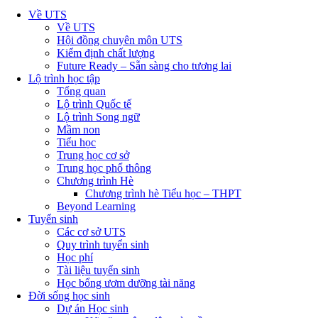
Về UTS
Về UTS
Hội đồng chuyên môn UTS
Kiểm định chất lượng
Future Ready – Sẵn sàng cho tương lai
Lộ trình học tập
Tổng quan
Lộ trình Quốc tế
Lộ trình Song ngữ
Mầm non
Tiểu học
Trung học cơ sở
Trung học phổ thông
Chương trình Hè
Chương trình hè Tiểu học – THPT
Beyond Learning
Tuyển sinh
Các cơ sở UTS
Quy trình tuyển sinh
Học phí
Tài liệu tuyển sinh
Học bổng ươm dưỡng tài năng
Đời sống học sinh
Dự án Học sinh