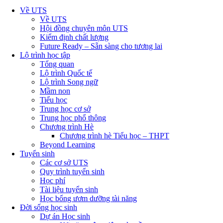
Về UTS
Về UTS
Hội đồng chuyên môn UTS
Kiểm định chất lượng
Future Ready – Sẵn sàng cho tương lai
Lộ trình học tập
Tổng quan
Lộ trình Quốc tế
Lộ trình Song ngữ
Mầm non
Tiểu học
Trung học cơ sở
Trung học phổ thông
Chương trình Hè
Chương trình hè Tiểu học – THPT
Beyond Learning
Tuyển sinh
Các cơ sở UTS
Quy trình tuyển sinh
Học phí
Tài liệu tuyển sinh
Học bổng ươm dưỡng tài năng
Đời sống học sinh
Dự án Học sinh