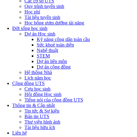
Các cơ sở UTS
Quy trình tuyển sinh
Học phí
Tài liệu tuyển sinh
Học bổng ươm dưỡng tài năng
Đời sống học sinh
Dự án Học sinh
Kỹ năng công dân toàn cầu
Sức khoẻ toàn diện
Nghệ thuật
STEM
Dự án liên môn
Dự án cộng đồng
Hệ thống Nhà
Lịch năm học
Cộng đồng UTS
Cựu học sinh
Hội đồng Học sinh
Tiếng nói của cộng đồng UTS
Thông tin & Cập nhật
Tin tức & Sự kiện
Bản tin UTS
Thư viện hình ảnh
Tài liệu hữu ích
Liên hệ