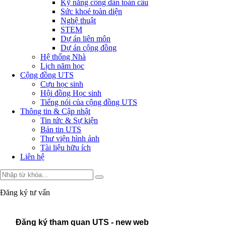
Kỹ năng công dân toàn cầu
Sức khoẻ toàn diện
Nghệ thuật
STEM
Dự án liên môn
Dự án cộng đồng
Hệ thống Nhà
Lịch năm học
Cộng đồng UTS
Cựu học sinh
Hội đồng Học sinh
Tiếng nói của cộng đồng UTS
Thông tin & Cập nhật
Tin tức & Sự kiện
Bản tin UTS
Thư viện hình ảnh
Tài liệu hữu ích
Liên hệ
Đăng ký tư vấn
Đăng ký tham quan UTS - new web