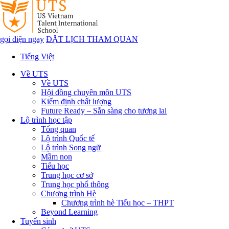
gọi điện ngay
ĐẶT LỊCH THAM QUAN
Tiếng Việt
Về UTS
Về UTS
Hội đồng chuyên môn UTS
Kiểm định chất lượng
Future Ready – Sẵn sàng cho tương lai
Lộ trình học tập
Tổng quan
Lộ trình Quốc tế
Lộ trình Song ngữ
Mầm non
Tiểu học
Trung học cơ sở
Trung học phổ thông
Chương trình Hè
Chương trình hè Tiểu học – THPT
Beyond Learning
Tuyển sinh