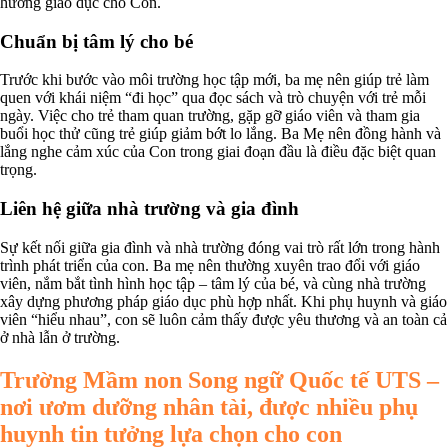
hướng giáo dục cho Con.
Chuẩn bị tâm lý cho bé
Trước khi bước vào môi trường học tập mới, ba mẹ nên giúp trẻ làm
quen với khái niệm “đi học” qua đọc sách và trò chuyện với trẻ mỗi
ngày. Việc cho trẻ tham quan trường, gặp gỡ giáo viên và tham gia
buổi học thử cũng trẻ giúp giảm bớt lo lắng. Ba Mẹ nên đồng hành và
lắng nghe cảm xúc của Con trong giai đoạn đầu là điều đặc biệt quan
trọng.
Liên hệ giữa nhà trường và gia đình
Sự kết nối giữa gia đình và nhà trường đóng vai trò rất lớn trong hành
trình phát triển của con. Ba mẹ nên thường xuyên trao đổi với giáo
viên, nắm bắt tình hình học tập – tâm lý của bé, và cùng nhà trường
xây dựng phương pháp giáo dục phù hợp nhất. Khi phụ huynh và giáo
viên “hiểu nhau”, con sẽ luôn cảm thấy được yêu thương và an toàn cả
ở nhà lẫn ở trường.
Trường Mầm non Song ngữ Quốc tế UTS –
nơi ươm dưỡng nhân tài, được nhiều phụ
huynh tin tưởng lựa chọn cho con