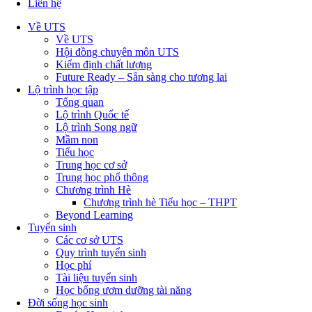
Liên hệ
Về UTS
Về UTS
Hội đồng chuyên môn UTS
Kiểm định chất lượng
Future Ready – Sẵn sàng cho tương lai
Lộ trình học tập
Tổng quan
Lộ trình Quốc tế
Lộ trình Song ngữ
Mầm non
Tiểu học
Trung học cơ sở
Trung học phổ thông
Chương trình Hè
Chương trình hè Tiểu học – THPT
Beyond Learning
Tuyển sinh
Các cơ sở UTS
Quy trình tuyển sinh
Học phí
Tài liệu tuyển sinh
Học bổng ươm dưỡng tài năng
Đời sống học sinh