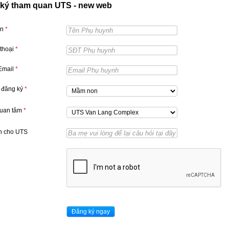
ký tham quan UTS - new web
ên
*
 thoại
*
 Email
*
 đăng ký
*
quan tâm
*
n cho UTS