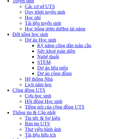
Tuyển sinh
Các cơ sở UTS
Quy trình tuyển sinh
Học phí
Tài liệu tuyển sinh
Học bổng ươm dưỡng tài năng
Đời sống học sinh
Dự án Học sinh
Kỹ năng công dân toàn cầu
Sức khoẻ toàn diện
Nghệ thuật
STEM
Dự án liên môn
Dự án cộng đồng
Hệ thống Nhà
Lịch năm học
Cộng đồng UTS
Cựu học sinh
Hội đồng Học sinh
Tiếng nói của cộng đồng UTS
Thông tin & Cập nhật
Tin tức & Sự kiện
Bản tin UTS
Thư viện hình ảnh
Tài liệu hữu ích