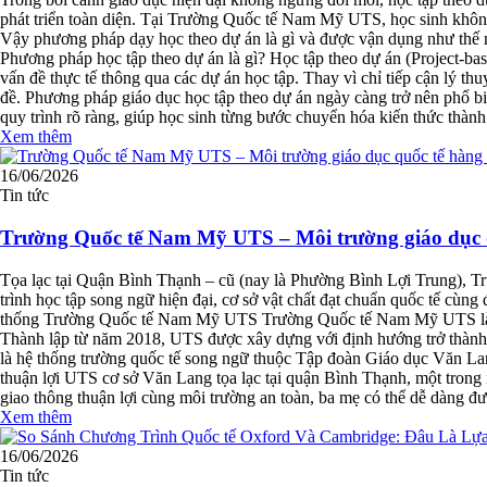
phát triển toàn diện. Tại Trường Quốc tế Nam Mỹ UTS, học sinh không 
Vậy phương pháp dạy học theo dự án là gì và được vận dụng như thế nà
Phương pháp học tập theo dự án là gì? Học tập theo dự án (Project-ba
vấn đề thực tế thông qua các dự án học tập. Thay vì chỉ tiếp cận lý thu
đề. Phương pháp giáo dục học tập theo dự án ngày càng trở nên phổ bi
quy trình rõ ràng, giúp học sinh từng bước chuyển hóa kiến thức thàn
Xem thêm
16/06/2026
Tin tức
Trường Quốc tế Nam Mỹ UTS – Môi trường giáo dục 
Tọa lạc tại Quận Bình Thạnh – cũ (nay là Phường Bình Lợi Trung), T
trình học tập song ngữ hiện đại, cơ sở vật chất đạt chuẩn quốc tế cùng
thống Trường Quốc tế Nam Mỹ UTS Trường Quốc tế Nam Mỹ UTS là hệ 
Thành lập từ năm 2018, UTS được xây dựng với định hướng trở thành mô
là hệ thống trường quốc tế song ngữ thuộc Tập đoàn Giáo dục Văn La
thuận lợi UTS cơ sở Văn Lang tọa lạc tại quận Bình Thạnh, một trong
giao thông thuận lợi cùng môi trường an toàn, ba mẹ có thể dễ dàng đưa
Xem thêm
16/06/2026
Tin tức