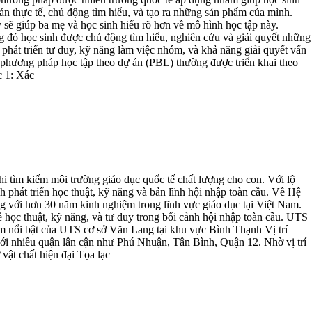
n thực tế, chủ động tìm hiểu, và tạo ra những sản phẩm của mình.
 sẽ giúp ba mẹ và học sinh hiểu rõ hơn về mô hình học tập này.
ng đó học sinh được chủ động tìm hiểu, nghiên cứu và giải quyết những
ể phát triển tư duy, kỹ năng làm việc nhóm, và khả năng giải quyết vấn
 phương pháp học tập theo dự án (PBL) thường được triển khai theo
c 1: Xác
 tìm kiếm môi trường giáo dục quốc tế chất lượng cho con. Với lộ
h phát triển học thuật, kỹ năng và bản lĩnh hội nhập toàn cầu. Về Hệ
ới hơn 30 năm kinh nghiệm trong lĩnh vực giáo dục tại Việt Nam.
 học thuật, kỹ năng, và tư duy trong bối cảnh hội nhập toàn cầu. UTS
m nổi bật của UTS cơ sở Văn Lang tại khu vực Bình Thạnh Vị trí
ới nhiều quận lân cận như Phú Nhuận, Tân Bình, Quận 12. Nhờ vị trí
vật chất hiện đại Tọa lạc