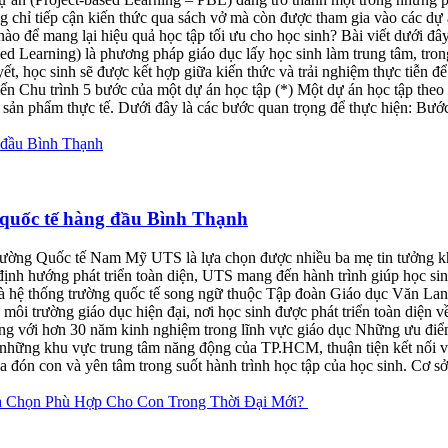
chỉ tiếp cận kiến thức qua sách vở mà còn được tham gia vào các dự á
o để mang lại hiệu quả học tập tối ưu cho học sinh? Bài viết dưới đây
sed Learning) là phương pháp giáo dục lấy học sinh làm trung tâm, tro
yết, học sinh sẽ được kết hợp giữa kiến thức và trải nghiệm thực tiễn đ
ến Chu trình 5 bước của một dự án học tập (*) Một dự án học tập theo
h sản phẩm thực tế. Dưới đây là các bước quan trọng để thực hiện: Bướ
quốc tế hàng đầu Bình Thạnh
rường Quốc tế Nam Mỹ UTS là lựa chọn được nhiều ba mẹ tin tưởng khi
 định hướng phát triển toàn diện, UTS mang đến hành trình giúp học sin
thống trường quốc tế song ngữ thuộc Tập đoàn Giáo dục Văn Lang v
i trường giáo dục hiện đại, nơi học sinh được phát triển toàn diện về
ng với hơn 30 năm kinh nghiệm trong lĩnh vực giáo dục Những ưu điể
 những khu vực trung tâm năng động của TP.HCM, thuận tiện kết nối v
 đón con và yên tâm trong suốt hành trình học tập của học sinh. Cơ sở 