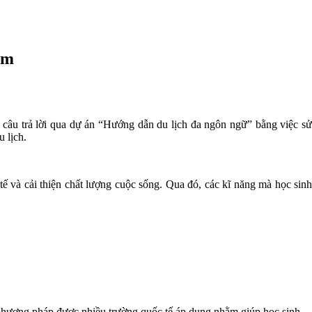
am
 câu trả lời qua dự án “Hướng dẫn du lịch đa ngôn ngữ” bằng việc sử
 lịch.
 và cải thiện chất lượng cuộc sống. Qua đó, các kĩ năng mà học sinh
 phương pháp được nhiều trường quốc tế áp dụng nhằm giúp học sinh