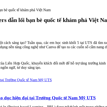
n bè quốc tế khám phá Việt Nam
s dẫn lối bạn bè quốc tế khám phá Việt N
t cách sáng tạo? Tuần qua, các em học sinh khối 5 tại UTS đã tìm ra
 dụng nền tảng công nghệ như Canva để tạo ra các cuốn sổ cẩm nang du
a Liên Hợp Quốc, khuyến khích đổi mới để hỗ trợ tăng trưởng kinh tế
 ngôn ngữ, tư duy sáng tạo.
áo dục hiện đại tại Trường Quốc tế Nam Mỹ UTS
dự án (Project-based Learning – PBL) đang trở thành một trong những