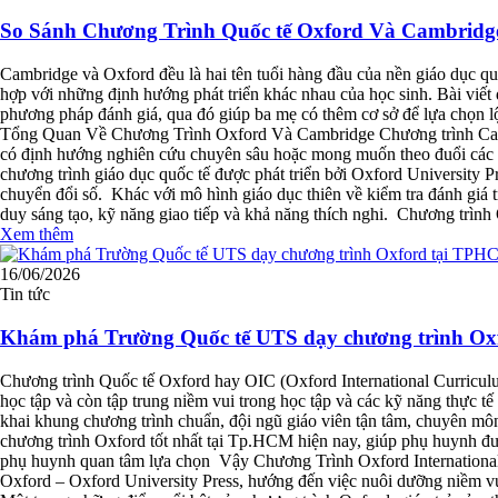
So Sánh Chương Trình Quốc tế Oxford Và Cambrid
Cambridge và Oxford đều là hai tên tuổi hàng đầu của nền giáo dục quố
hợp với những định hướng phát triển khác nhau của học sinh. Bài viết d
phương pháp đánh giá, qua đó giúp ba mẹ có thêm cơ sở để lựa chọn lộ 
Tổng Quan Về Chương Trình Oxford Và Cambridge Chương trình Cambri
có định hướng nghiên cứu chuyên sâu hoặc mong muốn theo đuổi các ng
chương trình giáo dục quốc tế được phát triển bởi Oxford University P
chuyển đổi số. Khác với mô hình giáo dục thiên về kiểm tra đánh giá tr
duy sáng tạo, kỹ năng giao tiếp và khả năng thích nghi. Chương trình 
Xem thêm
16/06/2026
Tin tức
Khám phá Trường Quốc tế UTS dạy chương trình Oxf
Chương trình Quốc tế Oxford hay OIC (Oxford International Curriculu
học tập và còn tập trung niềm vui trong học tập và các kỹ năng thực 
khai khung chương trình chuẩn, đội ngũ giáo viên tận tâm, chuyên môn
chương trình Oxford tốt nhất tại Tp.HCM hiện nay, giúp phụ huynh đ
phụ huynh quan tâm lựa chọn Vậy Chương Trình Oxford International C
Oxford – Oxford University Press, hướng đến việc nuôi dưỡng niềm vui 