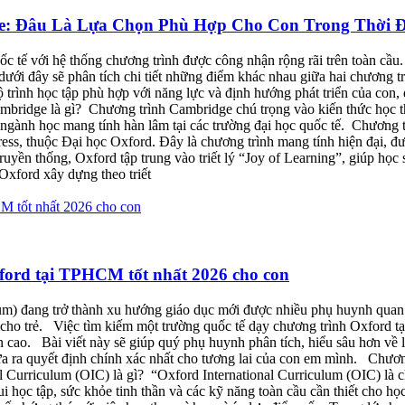
ge: Đâu Là Lựa Chọn Phù Hợp Cho Con Trong Thời 
c tế với hệ thống chương trình được công nhận rộng rãi trên toàn cầu. 
ưới đây sẽ phân tích chi tiết những điểm khác nhau giữa hai chương trìn
trình học tập phù hợp với năng lực và định hướng phát triển của con, đ
dge là gì? Chương trình Cambridge chú trọng vào kiến thức học thu
ành học mang tính hàn lâm tại các trường đại học quốc tế. Chương tr
ress, thuộc Đại học Oxford. Đây là chương trình mang tính hiện đại, đ
uyền thống, Oxford tập trung vào triết lý “Joy of Learning”, giúp học s
Oxford xây dựng theo triết
ord tại TPHCM tốt nhất 2026 cho con
m) đang trở thành xu hướng giáo dục mới được nhiều phụ huynh quan tâ
tế cho trẻ. Việc tìm kiếm một trường quốc tế dạy chương trình Oxford 
 cao. Bài viết này sẽ giúp quý phụ huynh phân tích, hiểu sâu hơn về l
ưa ra quyết định chính xác nhất cho tương lai của con em mình. Chươ
urriculum (OIC) là gì? “Oxford International Curriculum (OIC) là ch
học tập, sức khỏe tinh thần và các kỹ năng toàn cầu cần thiết cho học 