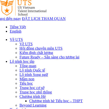
gọi điện ngay
ĐẶT LỊCH THAM QUAN
Tiếng Việt
English
Về UTS
Về UTS
Hội đồng chuyên môn UTS
Kiểm định chất lượng
Future Ready – Sẵn sàng cho tương lai
Lộ trình học tập
Tổng quan
Lộ trình Quốc tế
Lộ trình Song ngữ
Mầm non
Tiểu học
Trung học cơ sở
Trung học phổ thông
Chương trình Hè
Chương trình hè Tiểu học – THPT
Beyond Learning