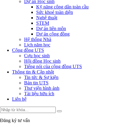
Dự án Học sinh
Kỹ năng công dân toàn cầu
Sức khoẻ toàn diện
Nghệ thuật
STEM
Dự án liên môn
Dự án cộng đồng
Hệ thống Nhà
Lịch năm học
Cộng đồng UTS
Cựu học sinh
Hội đồng Học sinh
Tiếng nói của cộng đồng UTS
Thông tin & Cập nhật
Tin tức & Sự kiện
Bản tin UTS
Thư viện hình ảnh
Tài liệu hữu ích
Liên hệ
Đăng ký tư vấn