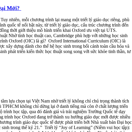
Đại Mới?
Tuy nhiên, mỗi chương trình lại mang một triết lý giáo dục riêng, phù
h quốc tế nổi bật này, từ triết lý giáo dục, cấu trúc chương trình đến
ồng thời giới thiệu mô hình triển khai Oxford ưu việt tại UTS.
ật Nhờ tính học thuật cao, Cambridge phù hợp với những học sinh
ình Oxford (OIC) là gì? Oxford International Curriculum (OIC) là
ược xây dựng dành cho thế hệ học sinh trong bối cảnh toàn cầu hóa và
inh phát triển kiến thức học thuật song song với sức khỏe tinh thần, tư
m lựa chọn tại Việt Nam nhờ triết lý không chỉ chú trọng thành tích
tại TPHCM không chỉ dừng lại ở danh tiếng mà còn ở chất lượng triển
ộ trình học tập, qua đó đánh giá và trải nghiệm Trường Quốc tế dạy
ng trình học Oxford đang trở thành xu hướng giáo dục mới được nhiều
ương trình giáo dục quốc tế được phát triển bởi Nhà xuất bản Đại học
sinh trong thế kỷ 21.” Triết lý “Joy of Learning” (Niềm vui học tập):