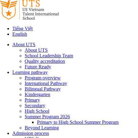
Tiếng Việt
English
About UTS
About UTS
School Leadership Team
Quality accreditation
Future Ready
Learning pathway
Program overview
International Pathway
Bilingual Pathway
Kindergarten
Primary
Secondary
High School
Summer Program 2026
Primary to High School Summer Program
Beyond Learning
Admission process