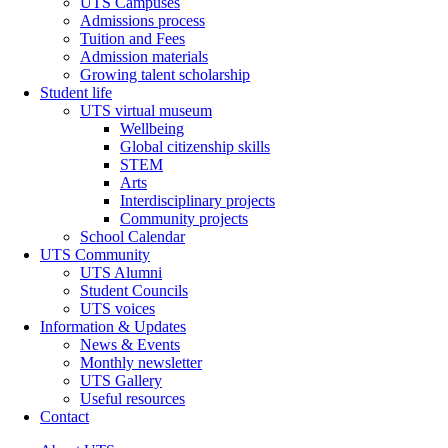
UTS Campuses
Admissions process
Tuition and Fees
Admission materials
Growing talent scholarship
Student life
UTS virtual museum
Wellbeing
Global citizenship skills
STEM
Arts
Interdisciplinary projects
Community projects
School Calendar
UTS Community
UTS Alumni
Student Councils
UTS voices
Information & Updates
News & Events
Monthly newsletter
UTS Gallery
Useful resources
Contact