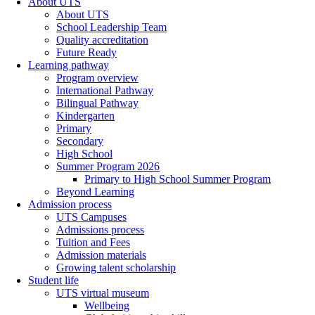
About UTS
About UTS
School Leadership Team
Quality accreditation
Future Ready
Learning pathway
Program overview
International Pathway
Bilingual Pathway
Kindergarten
Primary
Secondary
High School
Summer Program 2026
Primary to High School Summer Program
Beyond Learning
Admission process
UTS Campuses
Admissions process
Tuition and Fees
Admission materials
Growing talent scholarship
Student life
UTS virtual museum
Wellbeing