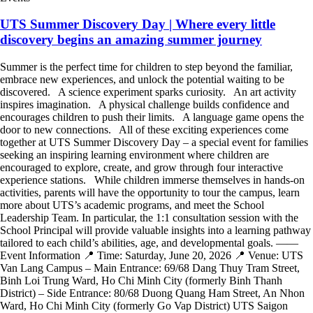
UTS Summer Discovery Day | Where every little
discovery begins an amazing summer journey
Summer is the perfect time for children to step beyond the familiar,
embrace new experiences, and unlock the potential waiting to be
discovered. A science experiment sparks curiosity. An art activity
inspires imagination. A physical challenge builds confidence and
encourages children to push their limits. A language game opens the
door to new connections. All of these exciting experiences come
together at UTS Summer Discovery Day – a special event for families
seeking an inspiring learning environment where children are
encouraged to explore, create, and grow through four interactive
experience stations. While children immerse themselves in hands-on
activities, parents will have the opportunity to tour the campus, learn
more about UTS’s academic programs, and meet the School
Leadership Team. In particular, the 1:1 consultation session with the
School Principal will provide valuable insights into a learning pathway
tailored to each child’s abilities, age, and developmental goals. ——
Event Information 📍 Time: Saturday, June 20, 2026 📍 Venue: UTS
Van Lang Campus – Main Entrance: 69/68 Dang Thuy Tram Street,
Binh Loi Trung Ward, Ho Chi Minh City (formerly Binh Thanh
District) – Side Entrance: 80/68 Duong Quang Ham Street, An Nhon
Ward, Ho Chi Minh City (formerly Go Vap District) UTS Saigon