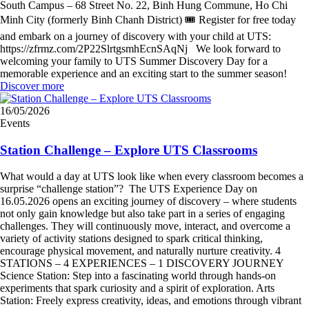
South Campus – 68 Street No. 22, Binh Hung Commune, Ho Chi
Minh City (formerly Binh Chanh District) 🎟 Register for free today
and embark on a journey of discovery with your child at UTS:
https://zfrmz.com/2P22SlrtgsmhEcnSAqNj We look forward to
welcoming your family to UTS Summer Discovery Day for a
memorable experience and an exciting start to the summer season!
Discover more
16/05/2026
Events
Station Challenge – Explore UTS Classrooms
What would a day at UTS look like when every classroom becomes a
surprise “challenge station”? The UTS Experience Day on
16.05.2026 opens an exciting journey of discovery – where students
not only gain knowledge but also take part in a series of engaging
challenges. They will continuously move, interact, and overcome a
variety of activity stations designed to spark critical thinking,
encourage physical movement, and naturally nurture creativity. 4
STATIONS – 4 EXPERIENCES – 1 DISCOVERY JOURNEY
Science Station: Step into a fascinating world through hands-on
experiments that spark curiosity and a spirit of exploration. Arts
Station: Freely express creativity, ideas, and emotions through vibrant