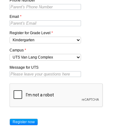
Phone Number
*
Email
*
Register for Grade Level
*
Campus
*
Message for UTS