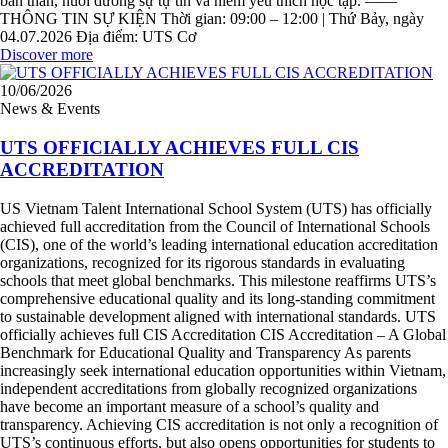
bản thân, nuôi dưỡng sự tự tin và niềm yêu thích học tập. ——
THÔNG TIN SỰ KIỆN Thời gian: 09:00 – 12:00 | Thứ Bảy, ngày
04.07.2026 Địa điểm: UTS Cơ
Discover more
10/06/2026
News & Events
UTS OFFICIALLY ACHIEVES FULL CIS
ACCREDITATION
US Vietnam Talent International School System (UTS) has officially
achieved full accreditation from the Council of International Schools
(CIS), one of the world’s leading international education accreditation
organizations, recognized for its rigorous standards in evaluating
schools that meet global benchmarks. This milestone reaffirms UTS’s
comprehensive educational quality and its long-standing commitment
to sustainable development aligned with international standards. UTS
officially achieves full CIS Accreditation CIS Accreditation – A Global
Benchmark for Educational Quality and Transparency As parents
increasingly seek international education opportunities within Vietnam,
independent accreditations from globally recognized organizations
have become an important measure of a school’s quality and
transparency. Achieving CIS accreditation is not only a recognition of
UTS’s continuous efforts, but also opens opportunities for students to