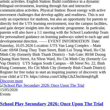
artistic activities. English Station: Build confidence in a dynamic
bilingual environment, learning through fun and interactive
communication activities. Physical Station: Boost energy with active
movement challenges that develop agility and readiness. This is not
only an experience for students, but also an opportunity for parents to
directly feel the UTS learning environment, tour the campus facilities,
and gain deeper insights into the academic programme. In particular,
parents will also have a 1:1 meeting with the School Leadership Team
for personalised guidance on learning pathways suited to each age and
developmental direction. —— EVENT INFORMATION Date:
Saturday, 16.05.2026 Location: UTS Van Lang Complex – Main
Gate: 69/68 Dang Thuy Tram Street, Binh Loi Trung Ward, Ho Chi
Minh City (formerly Binh Thanh District) – Sub Gate: 80/68 Duong
Quang Ham Street, An Nhon Ward, Ho Chi Minh City (formerly Go
Vap District) UTS Saigon South Campus – 68 Street No. 22, Binh
Hung Commune, Ho Chi Minh City (formerly Binh Chanh District)
Register for free today to start an inspiring journey of discovery with
your child at UTS: https://zfrmz.com/Ck8tp12kZJmJ4rmqbSgR
Discover more
15/05/2026
Events
School Play Secondary 2026: Once Upon The Trial