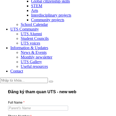
Global citizenship skills
STEM
Arts
Interdisciplinary projects
Community projects
School Calendar
UTS Community
UTS Alumni
Student Councils
UTS voices
Information & Updates
News & Events
Monthly newsletter
UTS Gallery
Useful resources
Contact
Đăng ký tham quan UTS - new web
Full Name
*