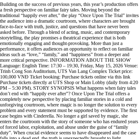
Building on the success of previous years, this year’s production offers
a fresh perspective on familiar fairy tales. Moving beyond the
traditional “happily ever after,” the play “Once Upon The Trial” invites
the audience into a dramatic courtroom, where characters are brought
face-to-face with truth, justice, and questions that have never been
asked before. Through a blend of acting, music, and contemporary
storytelling, the play promises a theatrical experience that is both
emotionally engaging and thought-provoking. More than just a
performance, it offers audiences an opportunity to reflect on familiar
ideas such as “love,” “family,” and “happiness” from a deeper and
more critical perspective. INFORMATION ABOUT THE SHOW
Language: English Time: 17:30 – 19:30, Friday, May 15, 2026 Venue:
Trinh Cong Son Auditorium, UTS Van Lang Complex Ticket price:
100,000 VNĐ Ticket booking: Purchase tickets online via this link
Purchase tickets directly at UTS Shop or Main Lobby (daily from 4:20
PM – 5:30 PM). STORY SYNOPSIS What happens when fairy tales
don’t end with “happily ever after”? Once Upon The Trial offers a
completely new perspective by placing familiar stories in a cold and
unforgiving courtroom, where magic is no longer the solution to every
problem and every statement must be supported by evidence. The first
case begins with Cinderella. No longer a girl saved by magic, she
enters the courtroom with the story of someone who has endured years
of forced labor, exploitation, and abuse under the guise of “family
duty”. When crucial evidence seems to have disappeared and the case
falls into a dead end, the truth is unexpectedly brought to light,