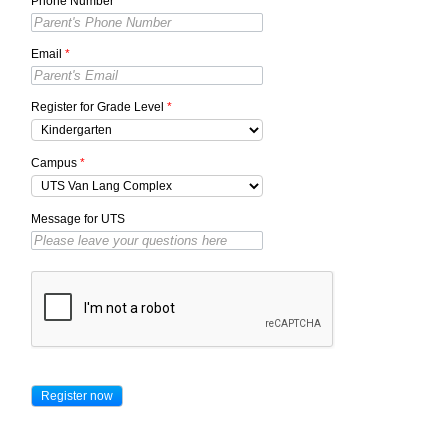
Phone Number
*
Email
*
Register for Grade Level
*
Campus
*
Message for UTS