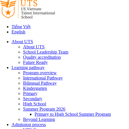
Tiếng Việt
English
About UTS
About UTS
School Leadership Team
Quality accreditation
Future Ready
Learning pathway
Program overview
International Pathway
Bilingual Pathway
Kindergarten
Primary
Secondary
High School
Summer Program 2026
Primary to High School Summer Program
Beyond Learning
Admission process