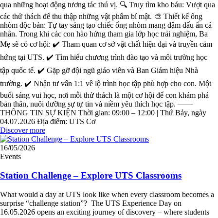
qua những hoạt động tương tác thú vị. 🔍 Truy tìm kho báu: Vượt qua
các thử thách để thu thập những vật phẩm bí mật. 🎨 Thiết kế ống
nhòm độc bản: Tự tay sáng tạo chiếc ống nhòm mang đậm dấu ấn cá
nhân. Trong khi các con hào hứng tham gia lớp học trải nghiệm, Ba
Mẹ sẽ có cơ hội: ✔️ Tham quan cơ sở vật chất hiện đại và truyền cảm
hứng tại UTS. ✔️ Tìm hiểu chương trình đào tạo và môi trường học
tập quốc tế. ✔️ Gặp gỡ đội ngũ giáo viên và Ban Giám hiệu Nhà
trường. ✔️ Nhận tư vấn 1:1 về lộ trình học tập phù hợp cho con. Một
buổi sáng vui học, nơi mỗi thử thách là một cơ hội để con khám phá
bản thân, nuôi dưỡng sự tự tin và niềm yêu thích học tập. ——
THÔNG TIN SỰ KIỆN Thời gian: 09:00 – 12:00 | Thứ Bảy, ngày
04.07.2026 Địa điểm: UTS Cơ
Discover more
16/05/2026
Events
Station Challenge – Explore UTS Classrooms
What would a day at UTS look like when every classroom becomes a
surprise “challenge station”? The UTS Experience Day on
16.05.2026 opens an exciting journey of discovery – where students