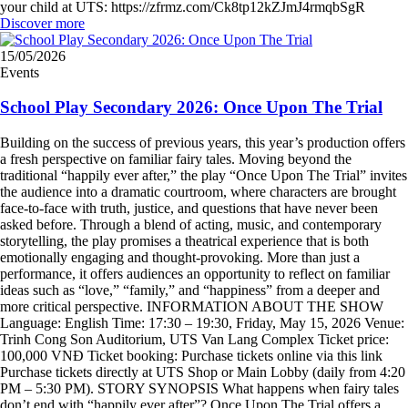
your child at UTS: https://zfrmz.com/Ck8tp12kZJmJ4rmqbSgR
Discover more
15/05/2026
Events
School Play Secondary 2026: Once Upon The Trial
Building on the success of previous years, this year’s production offers
a fresh perspective on familiar fairy tales. Moving beyond the
traditional “happily ever after,” the play “Once Upon The Trial” invites
the audience into a dramatic courtroom, where characters are brought
face-to-face with truth, justice, and questions that have never been
asked before. Through a blend of acting, music, and contemporary
storytelling, the play promises a theatrical experience that is both
emotionally engaging and thought-provoking. More than just a
performance, it offers audiences an opportunity to reflect on familiar
ideas such as “love,” “family,” and “happiness” from a deeper and
more critical perspective. INFORMATION ABOUT THE SHOW
Language: English Time: 17:30 – 19:30, Friday, May 15, 2026 Venue:
Trinh Cong Son Auditorium, UTS Van Lang Complex Ticket price:
100,000 VNĐ Ticket booking: Purchase tickets online via this link
Purchase tickets directly at UTS Shop or Main Lobby (daily from 4:20
PM – 5:30 PM). STORY SYNOPSIS What happens when fairy tales
don’t end with “happily ever after”? Once Upon The Trial offers a