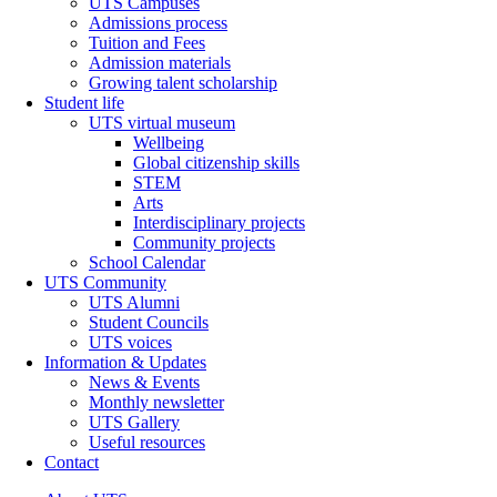
UTS Campuses
Admissions process
Tuition and Fees
Admission materials
Growing talent scholarship
Student life
UTS virtual museum
Wellbeing
Global citizenship skills
STEM
Arts
Interdisciplinary projects
Community projects
School Calendar
UTS Community
UTS Alumni
Student Councils
UTS voices
Information & Updates
News & Events
Monthly newsletter
UTS Gallery
Useful resources
Contact