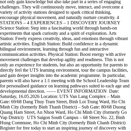
not only gain knowledge but also take part in a series of engaging
challenges. They will continuously move, interact, and overcome a
variety of activity stations designed to spark critical thinking,
encourage physical movement, and naturally nurture creativity. 4
STATIONS – 4 EXPERIENCES – 1 DISCOVERY JOURNEY
Science Station: Step into a fascinating world through hands-on
experiments that spark curiosity and a spirit of exploration. Arts
Station: Freely express creativity, ideas, and emotions through vibrant
artistic activities. English Station: Build confidence in a dynamic
bilingual environment, learning through fun and interactive
communication activities. Physical Station: Boost energy with active
movement challenges that develop agility and readiness. This is not
only an experience for students, but also an opportunity for parents to
directly feel the UTS learning environment, tour the campus facilities,
and gain deeper insights into the academic programme. In particular,
parents will also have a 1:1 meeting with the School Leadership Team
for personalised guidance on learning pathways suited to each age and
developmental direction. —— EVENT INFORMATION Date:
Saturday, 16.05.2026 Location: UTS Van Lang Complex – Main
Gate: 69/68 Dang Thuy Tram Street, Binh Loi Trung Ward, Ho Chi
Minh City (formerly Binh Thanh District) – Sub Gate: 80/68 Duong
Quang Ham Street, An Nhon Ward, Ho Chi Minh City (formerly Go
Vap District) UTS Saigon South Campus – 68 Street No. 22, Binh
Hung Commune, Ho Chi Minh City (formerly Binh Chanh District)
Register for free today to start an inspiring journey of discovery with