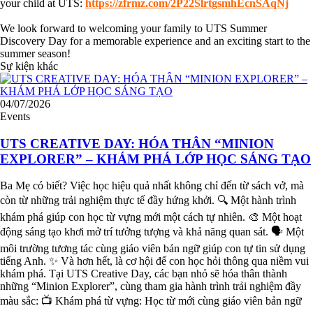
your child at UTS:
https://zfrmz.com/2P22SlrtgsmhEcnSAqNj
We look forward to welcoming your family to UTS Summer
Discovery Day for a memorable experience and an exciting start to the
summer season!
Sự kiện khác
04/07/2026
Events
UTS CREATIVE DAY: HÓA THÂN “MINION
EXPLORER” – KHÁM PHÁ LỚP HỌC SÁNG TẠO
Ba Mẹ có biết? Việc học hiệu quả nhất không chỉ đến từ sách vở, mà
còn từ những trải nghiệm thực tế đầy hứng khởi. 🔍 Một hành trình
khám phá giúp con học từ vựng mới một cách tự nhiên. 🎨 Một hoạt
động sáng tạo khơi mở trí tưởng tượng và khả năng quan sát. 🗣️ Một
môi trường tương tác cùng giáo viên bản ngữ giúp con tự tin sử dụng
tiếng Anh. ✨ Và hơn hết, là cơ hội để con học hỏi thông qua niềm vui
khám phá. Tại UTS Creative Day, các bạn nhỏ sẽ hóa thân thành
những “Minion Explorer”, cùng tham gia hành trình trải nghiệm đầy
màu sắc: 📺 Khám phá từ vựng: Học từ mới cùng giáo viên bản ngữ