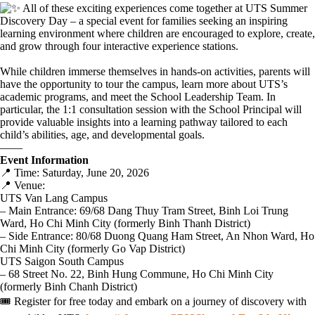
All of these exciting experiences come together at UTS Summer
Discovery Day – a special event for families seeking an inspiring
learning environment where children are encouraged to explore, create,
and grow through four interactive experience stations.
While children immerse themselves in hands-on activities, parents will
have the opportunity to tour the campus, learn more about UTS’s
academic programs, and meet the School Leadership Team. In
particular, the 1:1 consultation session with the School Principal will
provide valuable insights into a learning pathway tailored to each
child’s abilities, age, and developmental goals.
——
Event Information
📍 Time: Saturday, June 20, 2026
📍 Venue:
UTS Van Lang Campus
– Main Entrance: 69/68 Dang Thuy Tram Street, Binh Loi Trung
Ward, Ho Chi Minh City (formerly Binh Thanh District)
– Side Entrance: 80/68 Duong Quang Ham Street, An Nhon Ward, Ho
Chi Minh City (formerly Go Vap District)
UTS Saigon South Campus
– 68 Street No. 22, Binh Hung Commune, Ho Chi Minh City
(formerly Binh Chanh District)
🎟 Register for free today and embark on a journey of discovery with