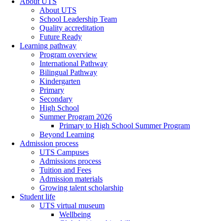
About UTS
About UTS
School Leadership Team
Quality accreditation
Future Ready
Learning pathway
Program overview
International Pathway
Bilingual Pathway
Kindergarten
Primary
Secondary
High School
Summer Program 2026
Primary to High School Summer Program
Beyond Learning
Admission process
UTS Campuses
Admissions process
Tuition and Fees
Admission materials
Growing talent scholarship
Student life
UTS virtual museum
Wellbeing