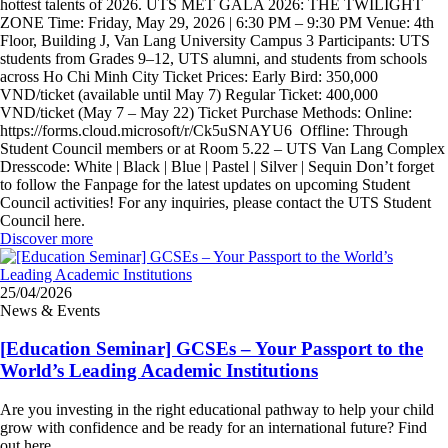
hottest talents of 2026. UTS MET GALA 2026: THE TWILIGHT
ZONE Time: Friday, May 29, 2026 | 6:30 PM – 9:30 PM Venue: 4th
Floor, Building J, Van Lang University Campus 3 Participants: UTS
students from Grades 9–12, UTS alumni, and students from schools
across Ho Chi Minh City Ticket Prices: Early Bird: 350,000
VND/ticket (available until May 7) Regular Ticket: 400,000
VND/ticket (May 7 – May 22) Ticket Purchase Methods: Online:
https://forms.cloud.microsoft/r/Ck5uSNAYU6 Offline: Through
Student Council members or at Room 5.22 – UTS Van Lang Complex
Dresscode: White | Black | Blue | Pastel | Silver | Sequin Don’t forget
to follow the Fanpage for the latest updates on upcoming Student
Council activities! For any inquiries, please contact the UTS Student
Council here.
Discover more
25/04/2026
News & Events
[Education Seminar] GCSEs – Your Passport to the
World’s Leading Academic Institutions
Are you investing in the right educational pathway to help your child
grow with confidence and be ready for an international future? Find
out here