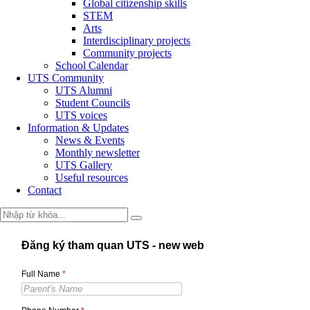
Global citizenship skills
STEM
Arts
Interdisciplinary projects
Community projects
School Calendar
UTS Community
UTS Alumni
Student Councils
UTS voices
Information & Updates
News & Events
Monthly newsletter
UTS Gallery
Useful resources
Contact
Đăng ký tham quan UTS - new web
Full Name
*