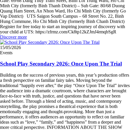
Gate: 69/68 Dang Thuy Tram Street, Binh Loi Trung Ward, Ho Chi
Minh City (formerly Binh Thanh District) – Sub Gate: 80/68 Duong
Quang Ham Street, An Nhon Ward, Ho Chi Minh City (formerly Go
Vap District) UTS Saigon South Campus – 68 Street No. 22, Binh
Hung Commune, Ho Chi Minh City (formerly Binh Chanh District)
Register for free today to start an inspiring journey of discovery with
your child at UTS: https://zfrmz.com/Ck8tp12kZJmJ4rmqbSgR
Discover more
15/05/2026
Events
School Play Secondary 2026: Once Upon The Trial
Building on the success of previous years, this year’s production offers
a fresh perspective on familiar fairy tales. Moving beyond the
traditional “happily ever after,” the play “Once Upon The Trial” invites
the audience into a dramatic courtroom, where characters are brought
face-to-face with truth, justice, and questions that have never been
asked before. Through a blend of acting, music, and contemporary
storytelling, the play promises a theatrical experience that is both
emotionally engaging and thought-provoking. More than just a
performance, it offers audiences an opportunity to reflect on familiar
ideas such as “love,” “family,” and “happiness” from a deeper and
more critical perspective. INFORMATION ABOUT THE SHOW