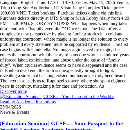
Language: English Time: 17:30 – 19:30, Friday, May 15, 2026 Venue:
Trinh Cong Son Auditorium, UTS Van Lang Complex Ticket price:
100,000 VNĐ Ticket booking: Purchase tickets online via this link
Purchase tickets directly at UTS Shop or Main Lobby (daily from 4:20
PM – 5:30 PM). STORY SYNOPSIS What happens when fairy tales
don’t end with “happily ever after”? Once Upon The Trial offers a
completely new perspective by placing familiar stories in a cold and
unforgiving courtroom, where magic is no longer the solution to every
problem and every statement must be supported by evidence. The first
case begins with Cinderella. No longer a girl saved by magic, she
enters the courtroom with the story of someone who has endured years
of forced labor, exploitation, and abuse under the guise of “family
duty”. When crucial evidence seems to have disappeared and the case
falls into a dead end, the truth is unexpectedly brought to light,
revealing a story that has long existed but has never truly been heard.
The next case leads us to Rapunzel’s tower, where she spent eighteen
years in captivity, mistaking it for care and protection. As
Discover more
25/04/2026
News & Events
[Education Seminar] GCSEs – Your Passport to the
World’s Leading Academic Institutions