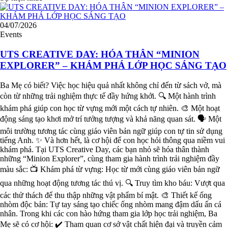
04/07/2026
Events
UTS CREATIVE DAY: HÓA THÂN “MINION
EXPLORER” – KHÁM PHÁ LỚP HỌC SÁNG TẠO
Ba Mẹ có biết? Việc học hiệu quả nhất không chỉ đến từ sách vở, mà
còn từ những trải nghiệm thực tế đầy hứng khởi. 🔍 Một hành trình
khám phá giúp con học từ vựng mới một cách tự nhiên. 🎨 Một hoạt
động sáng tạo khơi mở trí tưởng tượng và khả năng quan sát. 🗣️ Một
môi trường tương tác cùng giáo viên bản ngữ giúp con tự tin sử dụng
tiếng Anh. ✨ Và hơn hết, là cơ hội để con học hỏi thông qua niềm vui
khám phá. Tại UTS Creative Day, các bạn nhỏ sẽ hóa thân thành
những “Minion Explorer”, cùng tham gia hành trình trải nghiệm đầy
màu sắc: 📺 Khám phá từ vựng: Học từ mới cùng giáo viên bản ngữ
qua những hoạt động tương tác thú vị. 🔍 Truy tìm kho báu: Vượt qua
các thử thách để thu thập những vật phẩm bí mật. 🎨 Thiết kế ống
nhòm độc bản: Tự tay sáng tạo chiếc ống nhòm mang đậm dấu ấn cá
nhân. Trong khi các con hào hứng tham gia lớp học trải nghiệm, Ba
Mẹ sẽ có cơ hội: ✔️ Tham quan cơ sở vật chất hiện đại và truyền cảm