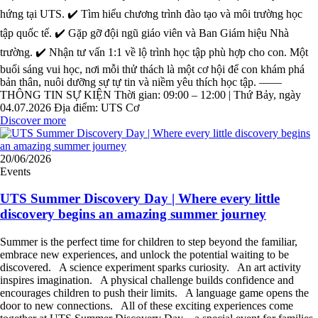
hứng tại UTS. ✔️ Tìm hiểu chương trình đào tạo và môi trường học
tập quốc tế. ✔️ Gặp gỡ đội ngũ giáo viên và Ban Giám hiệu Nhà
trường. ✔️ Nhận tư vấn 1:1 về lộ trình học tập phù hợp cho con. Một
buổi sáng vui học, nơi mỗi thử thách là một cơ hội để con khám phá
bản thân, nuôi dưỡng sự tự tin và niềm yêu thích học tập. ——
THÔNG TIN SỰ KIỆN Thời gian: 09:00 – 12:00 | Thứ Bảy, ngày
04.07.2026 Địa điểm: UTS Cơ
Discover more
20/06/2026
Events
UTS Summer Discovery Day | Where every little
discovery begins an amazing summer journey
Summer is the perfect time for children to step beyond the familiar,
embrace new experiences, and unlock the potential waiting to be
discovered. A science experiment sparks curiosity. An art activity
inspires imagination. A physical challenge builds confidence and
encourages children to push their limits. A language game opens the
door to new connections. All of these exciting experiences come