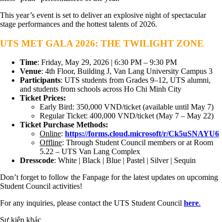
This year’s event is set to deliver an explosive night of spectacular
stage performances and the hottest talents of 2026.
UTS MET GALA 2026: THE TWILIGHT ZONE
Time
: Friday, May 29, 2026 | 6:30 PM – 9:30 PM
Venue
: 4th Floor, Building J, Van Lang University Campus 3
Participants
: UTS students from Grades 9–12, UTS alumni,
and students from schools across Ho Chi Minh City
Ticket Prices:
Early Bird: 350,000 VND/ticket (available until May 7)
Regular Ticket: 400,000 VND/ticket (May 7 – May 22)
Ticket Purchase Methods:
Online
:
https://forms.cloud.microsoft/r/Ck5uSNAYU6
Offline
: Through Student Council members or at Room
5.22 – UTS Van Lang Complex
Dresscode
: White | Black | Blue | Pastel | Silver | Sequin
Don’t forget to follow the Fanpage for the latest updates on upcoming
Student Council activities!
For any inquiries, please contact the UTS Student Council
here
.
Sự kiện khác