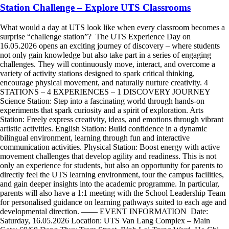
Station Challenge – Explore UTS Classrooms
What would a day at UTS look like when every classroom becomes a
surprise “challenge station”? The UTS Experience Day on
16.05.2026 opens an exciting journey of discovery – where students
not only gain knowledge but also take part in a series of engaging
challenges. They will continuously move, interact, and overcome a
variety of activity stations designed to spark critical thinking,
encourage physical movement, and naturally nurture creativity. 4
STATIONS – 4 EXPERIENCES – 1 DISCOVERY JOURNEY
Science Station: Step into a fascinating world through hands-on
experiments that spark curiosity and a spirit of exploration. Arts
Station: Freely express creativity, ideas, and emotions through vibrant
artistic activities. English Station: Build confidence in a dynamic
bilingual environment, learning through fun and interactive
communication activities. Physical Station: Boost energy with active
movement challenges that develop agility and readiness. This is not
only an experience for students, but also an opportunity for parents to
directly feel the UTS learning environment, tour the campus facilities,
and gain deeper insights into the academic programme. In particular,
parents will also have a 1:1 meeting with the School Leadership Team
for personalised guidance on learning pathways suited to each age and
developmental direction. —— EVENT INFORMATION Date:
Saturday, 16.05.2026 Location: UTS Van Lang Complex – Main