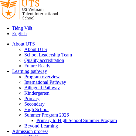
Tiếng Việt
English
About UTS
About UTS
School Leadership Team
Quality accreditation
Future Ready
Learning pathway
Program overview
International Pathway
Bilingual Pathway
Kindergarten
Primary
Secondary
High School
Summer Program 2026
Primary to High School Summer Program
Beyond Learning
Admission process