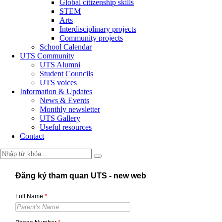
Global citizenship skills
STEM
Arts
Interdisciplinary projects
Community projects
School Calendar
UTS Community
UTS Alumni
Student Councils
UTS voices
Information & Updates
News & Events
Monthly newsletter
UTS Gallery
Useful resources
Contact
Đăng ký tham quan UTS - new web
Full Name
*