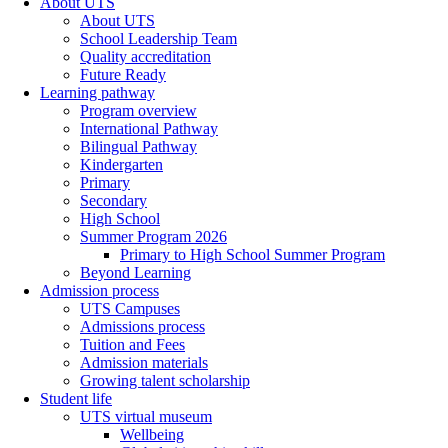
About UTS
About UTS
School Leadership Team
Quality accreditation
Future Ready
Learning pathway
Program overview
International Pathway
Bilingual Pathway
Kindergarten
Primary
Secondary
High School
Summer Program 2026
Primary to High School Summer Program
Beyond Learning
Admission process
UTS Campuses
Admissions process
Tuition and Fees
Admission materials
Growing talent scholarship
Student life
UTS virtual museum
Wellbeing