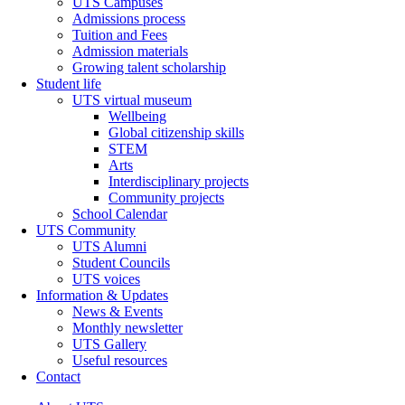
UTS Campuses
Admissions process
Tuition and Fees
Admission materials
Growing talent scholarship
Student life
UTS virtual museum
Wellbeing
Global citizenship skills
STEM
Arts
Interdisciplinary projects
Community projects
School Calendar
UTS Community
UTS Alumni
Student Councils
UTS voices
Information & Updates
News & Events
Monthly newsletter
UTS Gallery
Useful resources
Contact