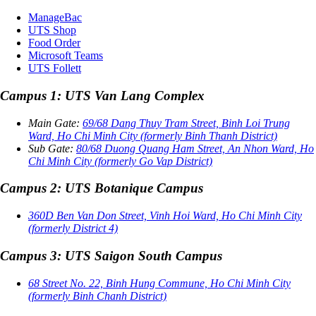
ManageBac
UTS Shop
Food Order
Microsoft Teams
UTS Follett
Campus 1: UTS Van Lang Complex
Main Gate:
69/68 Dang Thuy Tram Street, Binh Loi Trung
Ward, Ho Chi Minh City (formerly Binh Thanh District)
Sub Gate:
80/68 Duong Quang Ham Street, An Nhon Ward, Ho
Chi Minh City (formerly Go Vap District)
Campus 2: UTS Botanique Campus
360D Ben Van Don Street, Vinh Hoi Ward, Ho Chi Minh City
(formerly District 4)
Campus 3: UTS Saigon South Campus
68 Street No. 22, Binh Hung Commune, Ho Chi Minh City
(formerly Binh Chanh District)