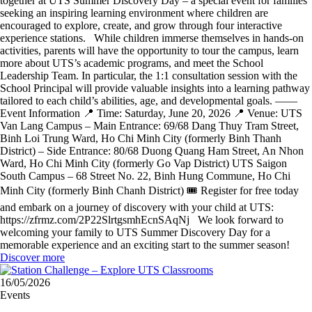
together at UTS Summer Discovery Day – a special event for families
seeking an inspiring learning environment where children are
encouraged to explore, create, and grow through four interactive
experience stations. While children immerse themselves in hands-on
activities, parents will have the opportunity to tour the campus, learn
more about UTS’s academic programs, and meet the School
Leadership Team. In particular, the 1:1 consultation session with the
School Principal will provide valuable insights into a learning pathway
tailored to each child’s abilities, age, and developmental goals. ——
Event Information 📍 Time: Saturday, June 20, 2026 📍 Venue: UTS
Van Lang Campus – Main Entrance: 69/68 Dang Thuy Tram Street,
Binh Loi Trung Ward, Ho Chi Minh City (formerly Binh Thanh
District) – Side Entrance: 80/68 Duong Quang Ham Street, An Nhon
Ward, Ho Chi Minh City (formerly Go Vap District) UTS Saigon
South Campus – 68 Street No. 22, Binh Hung Commune, Ho Chi
Minh City (formerly Binh Chanh District) 🎟 Register for free today
and embark on a journey of discovery with your child at UTS:
https://zfrmz.com/2P22SlrtgsmhEcnSAqNj We look forward to
welcoming your family to UTS Summer Discovery Day for a
memorable experience and an exciting start to the summer season!
Discover more
16/05/2026
Events