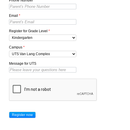
Phone Number
*
Email
*
Register for Grade Level
*
Campus
*
Message for UTS