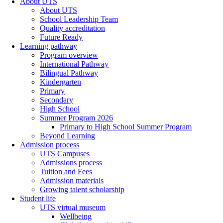
About UTS
About UTS
School Leadership Team
Quality accreditation
Future Ready
Learning pathway
Program overview
International Pathway
Bilingual Pathway
Kindergarten
Primary
Secondary
High School
Summer Program 2026
Primary to High School Summer Program
Beyond Learning
Admission process
UTS Campuses
Admissions process
Tuition and Fees
Admission materials
Growing talent scholarship
Student life
UTS virtual museum
Wellbeing