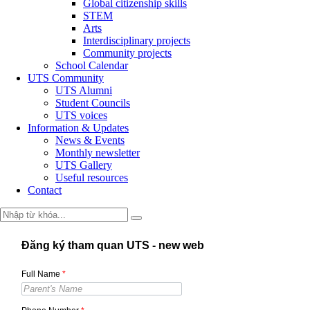
Global citizenship skills
STEM
Arts
Interdisciplinary projects
Community projects
School Calendar
UTS Community
UTS Alumni
Student Councils
UTS voices
Information & Updates
News & Events
Monthly newsletter
UTS Gallery
Useful resources
Contact
Đăng ký tham quan UTS - new web
Full Name
*