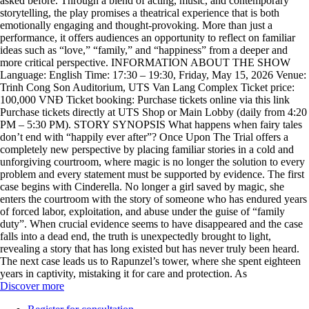
asked before. Through a blend of acting, music, and contemporary
storytelling, the play promises a theatrical experience that is both
emotionally engaging and thought-provoking. More than just a
performance, it offers audiences an opportunity to reflect on familiar
ideas such as “love,” “family,” and “happiness” from a deeper and
more critical perspective. INFORMATION ABOUT THE SHOW
Language: English Time: 17:30 – 19:30, Friday, May 15, 2026 Venue:
Trinh Cong Son Auditorium, UTS Van Lang Complex Ticket price:
100,000 VNĐ Ticket booking: Purchase tickets online via this link
Purchase tickets directly at UTS Shop or Main Lobby (daily from 4:20
PM – 5:30 PM). STORY SYNOPSIS What happens when fairy tales
don’t end with “happily ever after”? Once Upon The Trial offers a
completely new perspective by placing familiar stories in a cold and
unforgiving courtroom, where magic is no longer the solution to every
problem and every statement must be supported by evidence. The first
case begins with Cinderella. No longer a girl saved by magic, she
enters the courtroom with the story of someone who has endured years
of forced labor, exploitation, and abuse under the guise of “family
duty”. When crucial evidence seems to have disappeared and the case
falls into a dead end, the truth is unexpectedly brought to light,
revealing a story that has long existed but has never truly been heard.
The next case leads us to Rapunzel’s tower, where she spent eighteen
years in captivity, mistaking it for care and protection. As
Discover more