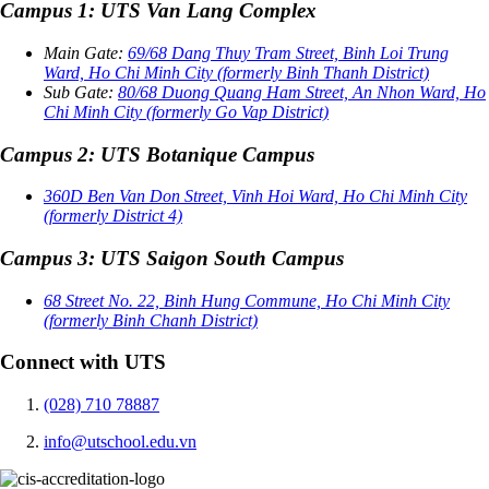
Campus 1: UTS Van Lang Complex
Main Gate:
69/68 Dang Thuy Tram Street, Binh Loi Trung
Ward, Ho Chi Minh City (formerly Binh Thanh District)
Sub Gate:
80/68 Duong Quang Ham Street, An Nhon Ward, Ho
Chi Minh City (formerly Go Vap District)
Campus 2: UTS Botanique Campus
360D Ben Van Don Street, Vinh Hoi Ward, Ho Chi Minh City
(formerly District 4)
Campus 3: UTS Saigon South Campus
68 Street No. 22, Binh Hung Commune, Ho Chi Minh City
(formerly Binh Chanh District)
Connect with UTS
(028) 710 78887
info@utschool.edu.vn