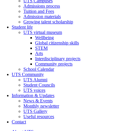
UTS Campuses
Admissions process
Tuition and Fees
Admission materials
Growing talent scholarship
Student life
UTS virtual museum
Wellbeing
Global citizenship skills
STEM
Arts
Interdisciplinary projects
Community projects
School Calendar
UTS Community
UTS Alumni
Student Councils
UTS voices
Information & Updates
News & Events
Monthly newsletter
UTS Gallery
Useful resources
Contact