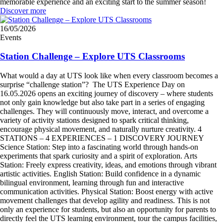
memorable experience and an exciting start to the summer season!
Discover more
16/05/2026
Events
Station Challenge – Explore UTS Classrooms
What would a day at UTS look like when every classroom becomes a
surprise “challenge station”? The UTS Experience Day on
16.05.2026 opens an exciting journey of discovery – where students
not only gain knowledge but also take part in a series of engaging
challenges. They will continuously move, interact, and overcome a
variety of activity stations designed to spark critical thinking,
encourage physical movement, and naturally nurture creativity. 4
STATIONS – 4 EXPERIENCES – 1 DISCOVERY JOURNEY
Science Station: Step into a fascinating world through hands-on
experiments that spark curiosity and a spirit of exploration. Arts
Station: Freely express creativity, ideas, and emotions through vibrant
artistic activities. English Station: Build confidence in a dynamic
bilingual environment, learning through fun and interactive
communication activities. Physical Station: Boost energy with active
movement challenges that develop agility and readiness. This is not
only an experience for students, but also an opportunity for parents to
directly feel the UTS learning environment, tour the campus facilities,