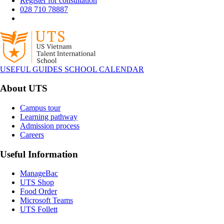
Register for consultation
028 710 78887
USEFUL GUIDES
SCHOOL CALENDAR
About UTS
Campus tour
Learning pathway
Admission process
Careers
Useful Information
ManageBac
UTS Shop
Food Order
Microsoft Teams
UTS Follett