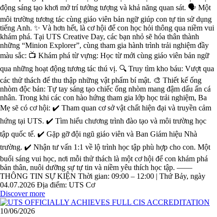
động sáng tạo khơi mở trí tưởng tượng và khả năng quan sát. 🗣️ Một
môi trường tương tác cùng giáo viên bản ngữ giúp con tự tin sử dụng
tiếng Anh. ✨ Và hơn hết, là cơ hội để con học hỏi thông qua niềm vui
khám phá. Tại UTS Creative Day, các bạn nhỏ sẽ hóa thân thành
những “Minion Explorer”, cùng tham gia hành trình trải nghiệm đầy
màu sắc: 📺 Khám phá từ vựng: Học từ mới cùng giáo viên bản ngữ
qua những hoạt động tương tác thú vị. 🔍 Truy tìm kho báu: Vượt qua
các thử thách để thu thập những vật phẩm bí mật. 🎨 Thiết kế ống
nhòm độc bản: Tự tay sáng tạo chiếc ống nhòm mang đậm dấu ấn cá
nhân. Trong khi các con hào hứng tham gia lớp học trải nghiệm, Ba
Mẹ sẽ có cơ hội: ✔️ Tham quan cơ sở vật chất hiện đại và truyền cảm
hứng tại UTS. ✔️ Tìm hiểu chương trình đào tạo và môi trường học
tập quốc tế. ✔️ Gặp gỡ đội ngũ giáo viên và Ban Giám hiệu Nhà
trường. ✔️ Nhận tư vấn 1:1 về lộ trình học tập phù hợp cho con. Một
buổi sáng vui học, nơi mỗi thử thách là một cơ hội để con khám phá
bản thân, nuôi dưỡng sự tự tin và niềm yêu thích học tập. ——
THÔNG TIN SỰ KIỆN Thời gian: 09:00 – 12:00 | Thứ Bảy, ngày
04.07.2026 Địa điểm: UTS Cơ
Discover more
10/06/2026