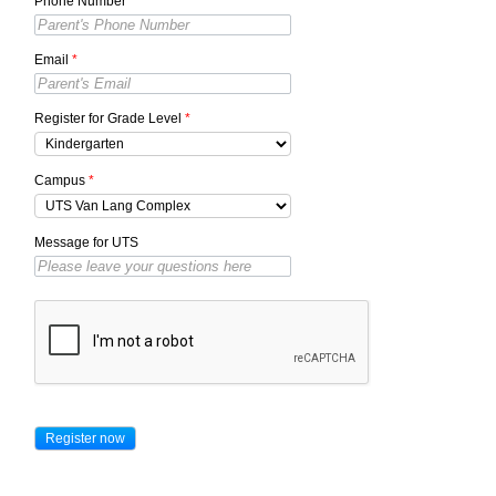
Phone Number
*
Email
*
Register for Grade Level
*
Campus
*
Message for UTS