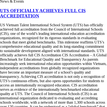
News & Events
UTS OFFICIALLY ACHIEVES FULL CIS
ACCREDITATION
US Vietnam Talent International School System (UTS) has officially
achieved full accreditation from the Council of International Schools
(CIS), one of the world’s leading international education accreditation
organizations, recognized for its rigorous standards in evaluating
schools that meet global benchmarks. This milestone reaffirms UTS’s
comprehensive educational quality and its long-standing commitment
to sustainable development aligned with international standards. UTS
officially achieves full CIS Accreditation CIS Accreditation – A Global
Benchmark for Educational Quality and Transparency As parents
increasingly seek international education opportunities within Vietnam,
independent accreditations from globally recognized organizations
have become an important measure of a school’s quality and
transparency. Achieving CIS accreditation is not only a recognition of
UTS’s continuous efforts, but also opens opportunities for students to
access an internationally recognized education. CIS accreditation
serves as evidence of the internationally benchmarked educational
quality at UTS. The Council of International Schools (CIS) is an
international organization dedicated to evaluating and accrediting
schools worldwide, with a network of more than 1,300 schools across
over 120 countries. It can be understood as a “global benchmark” that