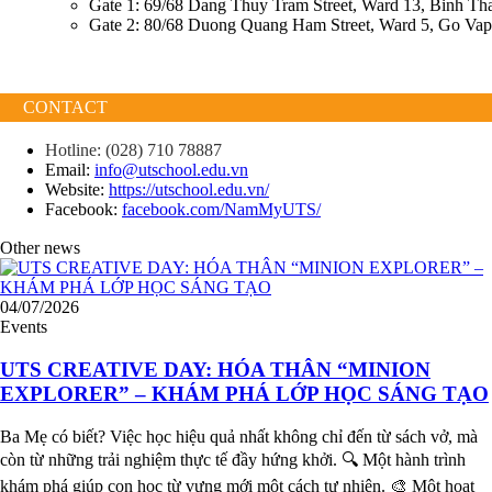
Gate 1: 69/68 Dang Thuy Tram Street, Ward 13, Binh Th
Gate 2: 80/68 Duong Quang Ham Street, Ward 5, Go Vap
CONTACT
Hotline: (028) 710 78887
Email:
info@utschool.edu.vn
Website:
https://utschool.edu.vn/
Facebook:
facebook.com/NamMyUTS/
Other news
04/07/2026
Events
UTS CREATIVE DAY: HÓA THÂN “MINION
EXPLORER” – KHÁM PHÁ LỚP HỌC SÁNG TẠO
Ba Mẹ có biết? Việc học hiệu quả nhất không chỉ đến từ sách vở, mà
còn từ những trải nghiệm thực tế đầy hứng khởi. 🔍 Một hành trình
khám phá giúp con học từ vựng mới một cách tự nhiên. 🎨 Một hoạt