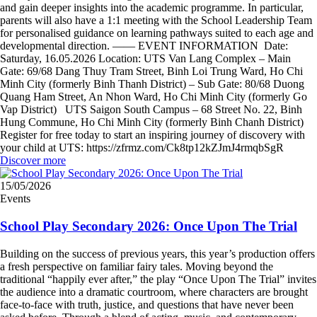
and gain deeper insights into the academic programme. In particular,
parents will also have a 1:1 meeting with the School Leadership Team
for personalised guidance on learning pathways suited to each age and
developmental direction. —— EVENT INFORMATION Date:
Saturday, 16.05.2026 Location: UTS Van Lang Complex – Main
Gate: 69/68 Dang Thuy Tram Street, Binh Loi Trung Ward, Ho Chi
Minh City (formerly Binh Thanh District) – Sub Gate: 80/68 Duong
Quang Ham Street, An Nhon Ward, Ho Chi Minh City (formerly Go
Vap District) UTS Saigon South Campus – 68 Street No. 22, Binh
Hung Commune, Ho Chi Minh City (formerly Binh Chanh District)
Register for free today to start an inspiring journey of discovery with
your child at UTS: https://zfrmz.com/Ck8tp12kZJmJ4rmqbSgR
Discover more
15/05/2026
Events
School Play Secondary 2026: Once Upon The Trial
Building on the success of previous years, this year’s production offers
a fresh perspective on familiar fairy tales. Moving beyond the
traditional “happily ever after,” the play “Once Upon The Trial” invites
the audience into a dramatic courtroom, where characters are brought
face-to-face with truth, justice, and questions that have never been