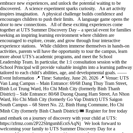
embrace new experiences, and unlock the potential waiting to be
discovered. A science experiment sparks curiosity. An art activity
inspires imagination. A physical challenge builds confidence and
encourages children to push their limits. A language game opens the
door to new connections. All of these exciting experiences come
together at UTS Summer Discovery Day – a special event for families
seeking an inspiring learning environment where children are
encouraged to explore, create, and grow through four interactive
experience stations. While children immerse themselves in hands-on
activities, parents will have the opportunity to tour the campus, learn
more about UTS’s academic programs, and meet the School
Leadership Team. In particular, the 1:1 consultation session with the
School Principal will provide valuable insights into a learning pathway
tailored to each child’s abilities, age, and developmental goals. ——
Event Information 📍 Time: Saturday, June 20, 2026 📍 Venue: UTS
Van Lang Campus – Main Entrance: 69/68 Dang Thuy Tram Street,
Binh Loi Trung Ward, Ho Chi Minh City (formerly Binh Thanh
District) – Side Entrance: 80/68 Duong Quang Ham Street, An Nhon
Ward, Ho Chi Minh City (formerly Go Vap District) UTS Saigon
South Campus – 68 Street No. 22, Binh Hung Commune, Ho Chi
Minh City (formerly Binh Chanh District) 🎟 Register for free today
and embark on a journey of discovery with your child at UTS:
https://zfrmz.com/2P22SlrtgsmhEcnSAqNj We look forward to
welcoming your family to UTS Summer Discovery Day for a