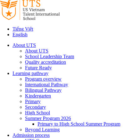
Tiếng Việt
English
About UTS
About UTS
School Leadership Team
Quality accreditation
Future Ready
Learning pathway
Program overview
International Pathway
Bilingual Pathway
Kindergarten
Primary
Secondary
High School
Summer Program 2026
Primary to High School Summer Program
Beyond Learning
Admission process