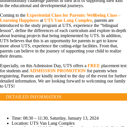
unintentionally challenge parents in their acts of supporting their kids
in the educational and developmental journeys.
Coming to the
Experiential Class for Parents: Wellbeing Class –
Learning Happiness
at
UTS Van Lang Complex
, parents are
introduced to the study program at UTS, experience the “bilingual
lesson”, define the differences of each curriculum and explore in-depth
about learning projects that being implemented by UTS. In addition,
UTS believes that this is an opportunity for parents to get to know
more about UTS, experience the cutting-edge facilities. From that,
parents can believe in the journey of supporting your child to realize
their dreams.
Especially, on this Admission Day, UTS offers a
FREE
placement test
for students and
ADMISSION PROMOTION
for parents when
registering. Parents are kindly invited to the day of the event for further
detailed information. We are looking forward to welcoming our family
to UTS!
DETAILED INFORMATION
Time: 08:30 – 11:30, Saturday, January 13, 2024
Location: UTS Van Lang Complex