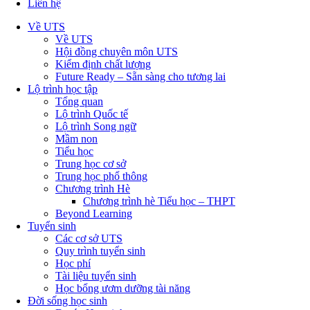
Liên hệ
Về UTS
Về UTS
Hội đồng chuyên môn UTS
Kiểm định chất lượng
Future Ready – Sẵn sàng cho tương lai
Lộ trình học tập
Tổng quan
Lộ trình Quốc tế
Lộ trình Song ngữ
Mầm non
Tiểu học
Trung học cơ sở
Trung học phổ thông
Chương trình Hè
Chương trình hè Tiểu học – THPT
Beyond Learning
Tuyển sinh
Các cơ sở UTS
Quy trình tuyển sinh
Học phí
Tài liệu tuyển sinh
Học bổng ươm dưỡng tài năng
Đời sống học sinh