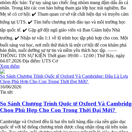
nhòm độc bản: Tự tay sáng tạo chiếc ống nhòm mang đậm dấu ấn cá
nhân. Trong khi các con hào hứng tham gia lớp học trải nghiệm, Ba
Mẹ sẽ có cơ hội: ✔️ Tham quan cơ sở vật chất hiện đại và truyền cảm
hứng tại UTS. ✔️ Tìm hiểu chương trình đào tạo và môi trường học
tập quốc tế. ✔️ Gặp gỡ đội ngũ giáo viên và Ban Giám hiệu Nhà
trường. ✔️ Nhận tư vấn 1:1 về lộ trình học tập phù hợp cho con. Một
buổi sáng vui học, nơi mỗi thử thách là một cơ hội để con khám phá
bản thân, nuôi dưỡng sự tự tin và niềm yêu thích học tập. ——
THÔNG TIN SỰ KIỆN Thời gian: 09:00 – 12:00 | Thứ Bảy, ngày
04.07.2026 Địa điểm: UTS Cơ
Xem thêm
16/06/2026
Tin tức
So Sánh Chương Trình Quốc tế Oxford Và Cambridg
Chọn Phù Hợp Cho Con Trong Thời Đại Mới?
Cambridge và Oxford đều là hai tên tuổi hàng đầu của nền giáo dục
quốc tế với hệ thống chương trình được công nhận rộng rãi trên toàn