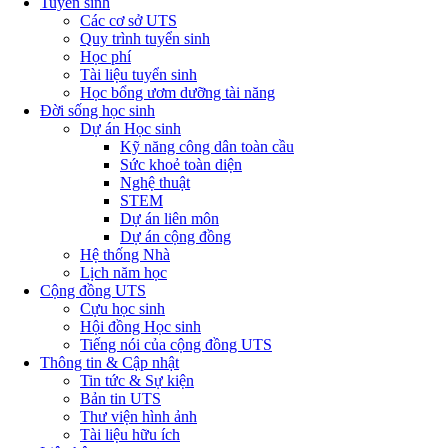
Tuyển sinh
Các cơ sở UTS
Quy trình tuyển sinh
Học phí
Tài liệu tuyển sinh
Học bổng ươm dưỡng tài năng
Đời sống học sinh
Dự án Học sinh
Kỹ năng công dân toàn cầu
Sức khoẻ toàn diện
Nghệ thuật
STEM
Dự án liên môn
Dự án cộng đồng
Hệ thống Nhà
Lịch năm học
Cộng đồng UTS
Cựu học sinh
Hội đồng Học sinh
Tiếng nói của cộng đồng UTS
Thông tin & Cập nhật
Tin tức & Sự kiện
Bản tin UTS
Thư viện hình ảnh
Tài liệu hữu ích