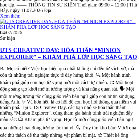
học tập. —— THÔNG TIN SỰ KIỆN Thời gian: 09:00 – 12:00 | Thứ
Bảy, ngày 11.07.2026 Địa
Xem thêm
04/07/2026
Sự kiện
UTS CREATIVE DAY: HÓA THÂN “MINION
EXPLORER” – KHÁM PHÁ LỚP HỌC SÁNG TẠO
Ba Mẹ có biết? Việc học hiệu quả nhất không chỉ đến từ sách vở, mà
còn từ những trải nghiệm thực tế đầy hứng khởi. 🔍 Một hành trình
khám phá giúp con học từ vựng mới một cách tự nhiên. 🎨 Một hoạt
động sáng tạo khơi mở trí tưởng tượng và khả năng quan sát. 🗣️ Một
môi trường tương tác cùng giáo viên bản ngữ giúp con tự tin sử dụng
tiếng Anh. ✨ Và hơn hết, là cơ hội để con học hỏi thông qua niềm vui
khám phá. Tại UTS Creative Day, các bạn nhỏ sẽ hóa thân thành
những “Minion Explorer”, cùng tham gia hành trình trải nghiệm đầy
màu sắc: 📺 Khám phá từ vựng: Học từ mới cùng giáo viên bản ngữ
qua những hoạt động tương tác thú vị. 🔍 Truy tìm kho báu: Vượt qua
các thử thách để thu thập những vật phẩm bí mật. 🎨 Thiết kế ống