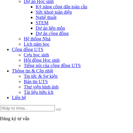
Dự án Học sinh
Kỹ năng công dân toàn cầu
Sức khoẻ toàn diện
Nghệ thuật
STEM
Dự án liên môn
Dự án cộng đồng
Hệ thống Nhà
Lịch năm học
Cộng đồng UTS
Cựu học sinh
Hội đồng Học sinh
Tiếng nói của cộng đồng UTS
Thông tin & Cập nhật
Tin tức & Sự kiện
Bản tin UTS
Thư viện hình ảnh
Tài liệu hữu ích
Liên hệ
Đăng ký tư vấn