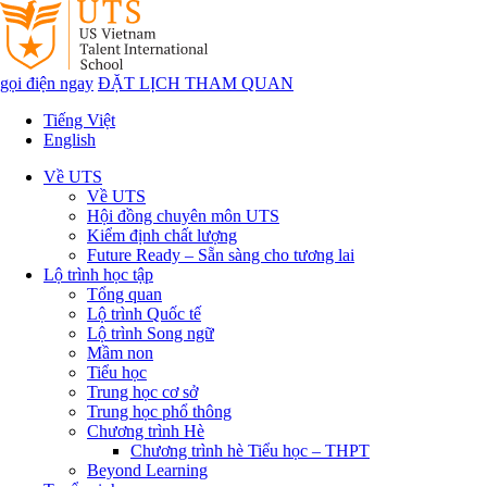
gọi điện ngay
ĐẶT LỊCH THAM QUAN
Tiếng Việt
English
Về UTS
Về UTS
Hội đồng chuyên môn UTS
Kiểm định chất lượng
Future Ready – Sẵn sàng cho tương lai
Lộ trình học tập
Tổng quan
Lộ trình Quốc tế
Lộ trình Song ngữ
Mầm non
Tiểu học
Trung học cơ sở
Trung học phổ thông
Chương trình Hè
Chương trình hè Tiểu học – THPT
Beyond Learning