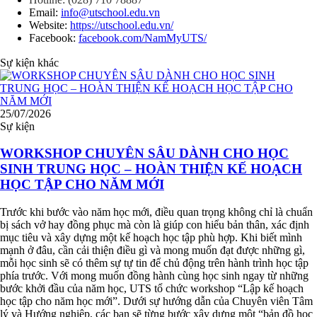
Email:
info@utschool.edu.vn
Website:
https://utschool.edu.vn/
Facebook:
facebook.com/NamMyUTS/
Sự kiện khác
25/07/2026
Sự kiện
WORKSHOP CHUYÊN SÂU DÀNH CHO HỌC
SINH TRUNG HỌC – HOÀN THIỆN KẾ HOẠCH
HỌC TẬP CHO NĂM MỚI
Trước khi bước vào năm học mới, điều quan trọng không chỉ là chuẩn
bị sách vở hay đồng phục mà còn là giúp con hiểu bản thân, xác định
mục tiêu và xây dựng một kế hoạch học tập phù hợp. Khi biết mình
mạnh ở đâu, cần cải thiện điều gì và mong muốn đạt được những gì,
mỗi học sinh sẽ có thêm sự tự tin để chủ động trên hành trình học tập
phía trước. Với mong muốn đồng hành cùng học sinh ngay từ những
bước khởi đầu của năm học, UTS tổ chức workshop “Lập kế hoạch
học tập cho năm học mới”. Dưới sự hướng dẫn của Chuyên viên Tâm
lý và Hướng nghiệp, các bạn sẽ từng bước xây dựng một “bản đồ học