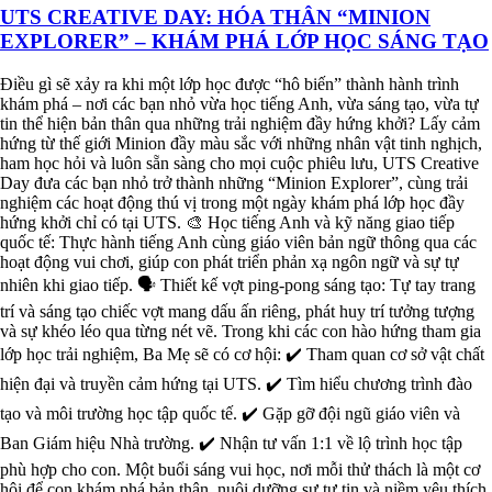
UTS CREATIVE DAY: HÓA THÂN “MINION
EXPLORER” – KHÁM PHÁ LỚP HỌC SÁNG TẠO
Điều gì sẽ xảy ra khi một lớp học được “hô biến” thành hành trình
khám phá – nơi các bạn nhỏ vừa học tiếng Anh, vừa sáng tạo, vừa tự
tin thể hiện bản thân qua những trải nghiệm đầy hứng khởi? Lấy cảm
hứng từ thế giới Minion đầy màu sắc với những nhân vật tinh nghịch,
ham học hỏi và luôn sẵn sàng cho mọi cuộc phiêu lưu, UTS Creative
Day đưa các bạn nhỏ trở thành những “Minion Explorer”, cùng trải
nghiệm các hoạt động thú vị trong một ngày khám phá lớp học đầy
hứng khởi chỉ có tại UTS. 🎨 Học tiếng Anh và kỹ năng giao tiếp
quốc tế: Thực hành tiếng Anh cùng giáo viên bản ngữ thông qua các
hoạt động vui chơi, giúp con phát triển phản xạ ngôn ngữ và sự tự
nhiên khi giao tiếp. 🗣️ Thiết kế vợt ping-pong sáng tạo: Tự tay trang
trí và sáng tạo chiếc vợt mang dấu ấn riêng, phát huy trí tưởng tượng
và sự khéo léo qua từng nét vẽ. Trong khi các con hào hứng tham gia
lớp học trải nghiệm, Ba Mẹ sẽ có cơ hội: ✔️ Tham quan cơ sở vật chất
hiện đại và truyền cảm hứng tại UTS. ✔️ Tìm hiểu chương trình đào
tạo và môi trường học tập quốc tế. ✔️ Gặp gỡ đội ngũ giáo viên và
Ban Giám hiệu Nhà trường. ✔️ Nhận tư vấn 1:1 về lộ trình học tập
phù hợp cho con. Một buổi sáng vui học, nơi mỗi thử thách là một cơ
hội để con khám phá bản thân, nuôi dưỡng sự tự tin và niềm yêu thích