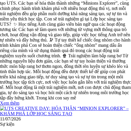
tạo UTS. Các bạn sẽ hóa thân thành những “Minions Explorer”, cùng
chinh phục hành trình khám phá với nhiều hoạt động thú vị, nơi mỗi
trải nghiệm đều góp phần nuôi dưỡng khả năng sáng tạo, sự tự tin và
niềm yêu thích học tập. Con sẽ trải nghiệm gì tại Lớp học sáng tạo
UTS? ✨ Học tiếng Anh cùng giáo viên bản ngữ qua các hoạt động
tương tác Các bạn sẽ làm quen với những từ vựng mới thông qua trò
chơi, hoạt động vận động và giao tiếp, giúp việc học tiếng Anh trở nên
tự nhiên và đầy hứng thú. 🔭 Tự tay thiết kế chiếc ống nhòm cho hành
trình khám phá Con sẽ hoàn thiện chiếc “ống nhòm” mang dấu ấn
riêng của mình và sử dụng thành quả đó trong các hoạt động trải
nghiệm xuyên suốt chương trình. 🍿 Trải nghiệm làm bắp rang bơ Từ
những nguyên liệu đơn giản, các bạn sẽ tự tay hoàn thiện và thưởng
thức món bắp rang bơ thơm ngon, đồng thời rèn luyện sự khéo léo và
tinh thần hợp tác. Mỗi hoạt động đều được thiết kế để giúp con phát
triển khả năng giao tiếp, tư duy sáng tạo và sự tự tin trong một môi
trường học tập tích cực, nơi việc học luôn gắn liền với trải nghiệm thực
tế. Mỗi hoạt động là một trải nghiệm mới, nơi con được chủ động tham
gia, tự do sáng tạo và học hỏi một cách tự nhiên trong môi trường học
tập đầy hứng khởi. Trong khi con say mê
Xem thêm
11/07/2026
Sự kiện