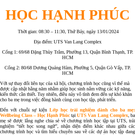
HỌC HẠNH PHÚC
Thời gian: 08:30 – 11:30, Thứ Bảy, ngày 13/01/2024
Địa điểm: UTS Van Lang Complex
Cổng 1: 69/68 Đặng Thùy Trâm, Phường 13, Quận Bình Thạnh, TP.
HCM
Cổng 2: 80/68 Dương Quảng Hàm, Phường 5, Quận Gò Vấp, TP.
HCM
Với sự thay đổi liên tục của xã hội, chương trình học cũng vì thế mà
được cập nhật hằng năm nhằm giúp học sinh nắm vững các kỹ năng,
kiến thức cần thiết. Tuy nhiên, điều này vô tình đem đến sự khó khăn
cho ba mẹ trong việc đồng hành cùng con học tập, phát triển.
Đến với chuỗi sự kiện
Lớp học trải nghiệm dành cho ba mẹ:
Wellbeing Class – Học Hạnh Phúc
tại
UTS Van Lang Complex
, b
mẹ sẽ được lắng nghe chia sẻ về chương trình học tập tại UTS, trải
nghiệm “tiết học song ngữ”, nhận diện điểm khác nhau giữa các
chương trình học và tìm hiểu chuyên sau về các dự án học tập đang