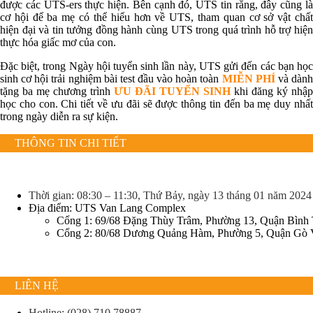
được các UTS-ers thực hiện. Bên cạnh đó, UTS tin rằng, đây cũng là
cơ hội để ba mẹ có thể hiểu hơn về UTS, tham quan cơ sở vật chất
hiện đại và tin tưởng đồng hành cùng UTS trong quá trình hỗ trợ hiện
thực hóa giấc mơ của con.
Đặc biệt, trong Ngày hội tuyển sinh lần này, UTS gửi đến các bạn học
sinh cơ hội trải nghiệm bài test đầu vào hoàn toàn
MIỄN PHÍ
và dàn
tặng ba mẹ chương trình
ƯU ĐÃI TUYỂN SINH
khi đăng ký nhập
học cho con. Chi tiết về ưu đãi sẽ được thông tin đến ba mẹ duy nhất
trong ngày diễn ra sự kiện.
THÔNG TIN CHI TIẾT
Thời gian: 08:30 – 11:30, Thứ Bảy, ngày 13 tháng 01 năm 2024
Địa điểm: UTS Van Lang Complex
Cổng 1: 69/68 Đặng Thùy Trâm, Phường 13, Quận Bình
Cổng 2: 80/68 Dương Quảng Hàm, Phường 5, Quận Gò
LIÊN HỆ
Hotline: (028) 710 78887