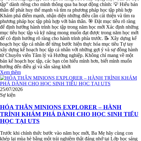
tập” dành riêng cho mình thông qua ba hoạt động chính: 💡 Hiểu bản
thân để phát huy thế mạnh và tìm ra phương pháp học tập phù hợp
Khám phá điểm mạnh, nhận diện những điều cần cải thiện và tìm ra
phương pháp học tập phù hợp với bản thân. 🎯 Đặt mục tiêu rõ ràng
để định hướng hành trình học tập trong năm học mới Xác định những
mục tiêu học tập và kỹ năng mong muốn đạt được trong năm học mới
để có định hướng rõ ràng cho hành trình phía trước. 📝 Xây dựng kế
hoạch học tập cá nhân để từng bước hiện thực hóa mục tiêu Tự tay
xây dựng kế hoạch học tập cá nhân với những gợi ý và sự đồng hành
từ Chuyên viên Tâm lý và Hướng nghiệp. Không chỉ mang về một
bản kế hoạch học tập, các bạn còn hiểu mình hơn, biết mình muốn
hướng đến điều gì và sẵn sàng khởi
Xem thêm
25/07/2026
Sự kiện
HÓA THÂN MINIONS EXPLORER – HÀNH
TRÌNH KHÁM PHÁ DÀNH CHO HỌC SINH TIỂU
HỌC TẠI UTS
Trước khi chính thức bước vào năm học mới, Ba Mẹ hãy cùng con
khép lại mùa hè bằng một trải nghiệm thật đáng nhớ tại Lớp học sáng