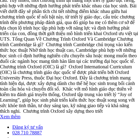
cầu. Tuy nhiên, mỗi chương trình lại mang một triết lý giáo dục riêng,
phù hợp với những định hướng phát triển khác nhau của học sinh. Bài
viết dưới đây sẽ phân tích chi tiết những điểm khác nhau giữa hai
chương trình quốc tế nổi bật này, từ triết lý giáo dục, cấu trúc chương
trình đến phương pháp đánh giá, qua đó giúp ba mẹ có thêm cơ sở để
lựa chọn lộ trình học tập phù hợp với năng lực và định hướng phát
triển của con, đồng thời giới thiệu mô hình triển khai Oxford ưu việt tại
UTS. Tổng Quan Về Chương Trình Oxford Và Cambridge Chương
trình Cambridge là gì? Chương trình Cambridge chú trọng vào kiến
thức học thuật Nhờ tính học thuật cao, Cambridge phù hợp với những
học sinh có định hướng nghiên cứu chuyên sâu hoặc mong muốn theo
đuổi các ngành học mang tính hàn lâm tại các trường đại học quốc tế.
Chương trình Oxford (OIC) là gì? Oxford International Curriculum
(OIC) là chương trình giáo dục quốc tế được phát triển bởi Oxford
University Press, thuộc Đại học Oxford. Đây là chương trình mang
tính hiện đại, được xây dựng dành cho thế hệ học sinh trong bối cảnh
toàn cầu hóa và chuyển đổi số. Khác với mô hình giáo dục thiên về
kiểm tra đánh giá truyền thống, Oxford tập trung vào triết lý “Joy of
Learning”, giúp học sinh phát triển kiến thức học thuật song song với
sức khỏe tinh thần, tư duy sáng tạo, kỹ năng giao tiếp và khả năng
thích nghi. Chương trình Oxford xây dựng theo triết
Xem thêm
Đăng ký tư vấn
028 710 78887