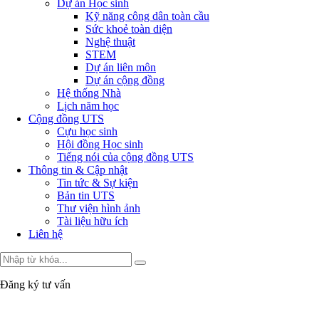
Dự án Học sinh
Kỹ năng công dân toàn cầu
Sức khoẻ toàn diện
Nghệ thuật
STEM
Dự án liên môn
Dự án cộng đồng
Hệ thống Nhà
Lịch năm học
Cộng đồng UTS
Cựu học sinh
Hội đồng Học sinh
Tiếng nói của cộng đồng UTS
Thông tin & Cập nhật
Tin tức & Sự kiện
Bản tin UTS
Thư viện hình ảnh
Tài liệu hữu ích
Liên hệ
Đăng ký tư vấn