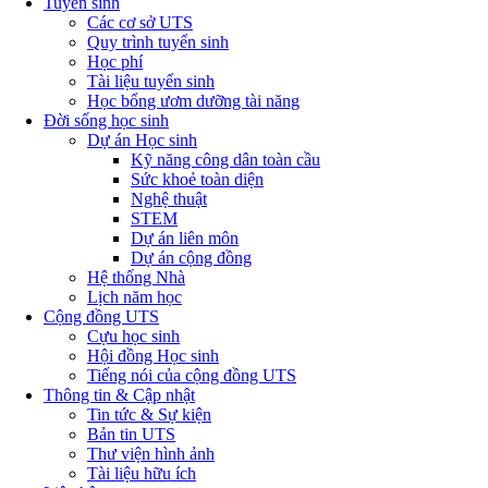
Tuyển sinh
Các cơ sở UTS
Quy trình tuyển sinh
Học phí
Tài liệu tuyển sinh
Học bổng ươm dưỡng tài năng
Đời sống học sinh
Dự án Học sinh
Kỹ năng công dân toàn cầu
Sức khoẻ toàn diện
Nghệ thuật
STEM
Dự án liên môn
Dự án cộng đồng
Hệ thống Nhà
Lịch năm học
Cộng đồng UTS
Cựu học sinh
Hội đồng Học sinh
Tiếng nói của cộng đồng UTS
Thông tin & Cập nhật
Tin tức & Sự kiện
Bản tin UTS
Thư viện hình ảnh
Tài liệu hữu ích