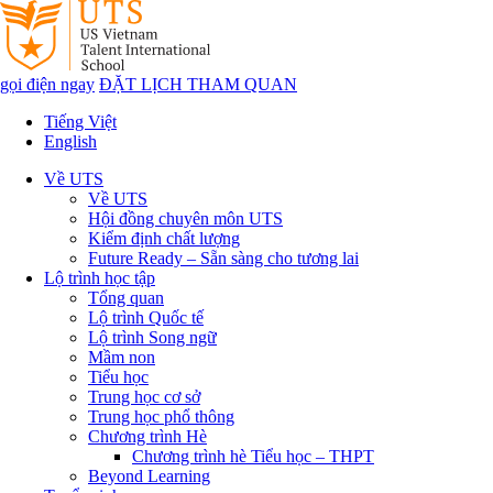
gọi điện ngay
ĐẶT LỊCH THAM QUAN
Tiếng Việt
English
Về UTS
Về UTS
Hội đồng chuyên môn UTS
Kiểm định chất lượng
Future Ready – Sẵn sàng cho tương lai
Lộ trình học tập
Tổng quan
Lộ trình Quốc tế
Lộ trình Song ngữ
Mầm non
Tiểu học
Trung học cơ sở
Trung học phổ thông
Chương trình Hè
Chương trình hè Tiểu học – THPT
Beyond Learning