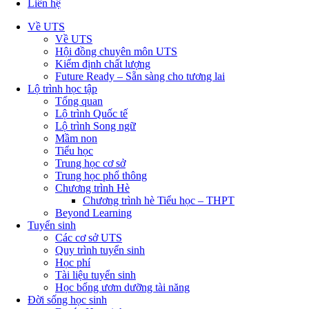
Liên hệ
Về UTS
Về UTS
Hội đồng chuyên môn UTS
Kiểm định chất lượng
Future Ready – Sẵn sàng cho tương lai
Lộ trình học tập
Tổng quan
Lộ trình Quốc tế
Lộ trình Song ngữ
Mầm non
Tiểu học
Trung học cơ sở
Trung học phổ thông
Chương trình Hè
Chương trình hè Tiểu học – THPT
Beyond Learning
Tuyển sinh
Các cơ sở UTS
Quy trình tuyển sinh
Học phí
Tài liệu tuyển sinh
Học bổng ươm dưỡng tài năng
Đời sống học sinh