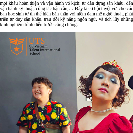
mọi khâu hoàn thiện và vận hành vở kịch: từ dàn dựng sân khấu, đển
vận hành kỹ thuật, công tác hậu cần,… Đây là cơ hội tuyệt vời cho các
bạn học sinh tự tin thể hiện bản thân với niềm đam mê nghệ thuật, phát
triển tư duy sân khấu, trau dồi kỹ năng ngôn ngữ, và tích lũy những
kinh nghiệm trình diễn trước công chúng.