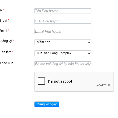
ên
*
 thoại
*
 Email
*
 đăng ký
*
quan tâm
*
n cho UTS