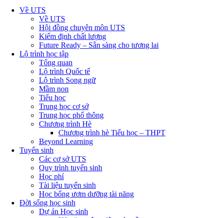
Về UTS
Về UTS
Hội đồng chuyên môn UTS
Kiểm định chất lượng
Future Ready – Sẵn sàng cho tương lai
Lộ trình học tập
Tổng quan
Lộ trình Quốc tế
Lộ trình Song ngữ
Mầm non
Tiểu học
Trung học cơ sở
Trung học phổ thông
Chương trình Hè
Chương trình hè Tiểu học – THPT
Beyond Learning
Tuyển sinh
Các cơ sở UTS
Quy trình tuyển sinh
Học phí
Tài liệu tuyển sinh
Học bổng ươm dưỡng tài năng
Đời sống học sinh
Dự án Học sinh