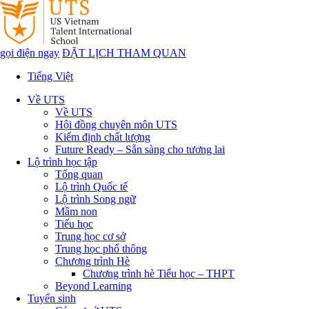
gọi điện ngay
ĐẶT LỊCH THAM QUAN
Tiếng Việt
Về UTS
Về UTS
Hội đồng chuyên môn UTS
Kiểm định chất lượng
Future Ready – Sẵn sàng cho tương lai
Lộ trình học tập
Tổng quan
Lộ trình Quốc tế
Lộ trình Song ngữ
Mầm non
Tiểu học
Trung học cơ sở
Trung học phổ thông
Chương trình Hè
Chương trình hè Tiểu học – THPT
Beyond Learning
Tuyển sinh