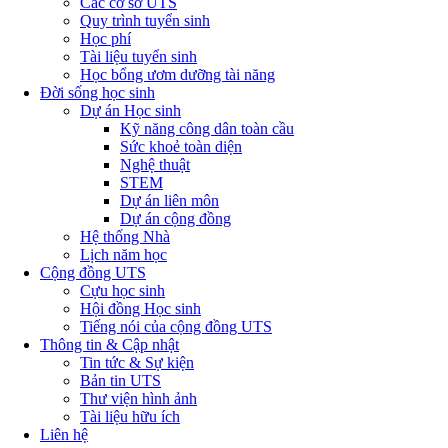
Các cơ sở UTS
Quy trình tuyển sinh
Học phí
Tài liệu tuyển sinh
Học bổng ươm dưỡng tài năng
Đời sống học sinh
Dự án Học sinh
Kỹ năng công dân toàn cầu
Sức khoẻ toàn diện
Nghệ thuật
STEM
Dự án liên môn
Dự án cộng đồng
Hệ thống Nhà
Lịch năm học
Cộng đồng UTS
Cựu học sinh
Hội đồng Học sinh
Tiếng nói của cộng đồng UTS
Thông tin & Cập nhật
Tin tức & Sự kiện
Bản tin UTS
Thư viện hình ảnh
Tài liệu hữu ích
Liên hệ