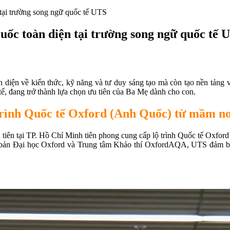
tại trường song ngữ quốc tế UTS
ốc toàn diện tại trường song ngữ quốc tế 
àn diện về kiến thức, kỹ năng và tư duy sáng tạo mà còn tạo nền tảng
tế, đang trở thành lựa chọn ưu tiên của Ba Mẹ dành cho con.
trình Quốc tế Oxford (Anh Quốc) từ mầm no
iên tại TP. Hồ Chí Minh tiên phong cung cấp lộ trình Quốc tế Oxfor
bản Đại học Oxford và Trung tâm Khảo thí OxfordAQA, UTS đảm bảo c