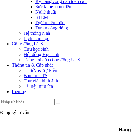
Kỹ năng công dân toàn cầu
Sức khoẻ toàn diện
Nghệ thuật
STEM
Dự án liên môn
Dự án cộng đồng
Hệ thống Nhà
Lịch năm học
Cộng đồng UTS
Cựu học sinh
Hội đồng Học sinh
Tiếng nói của cộng đồng UTS
Thông tin & Cập nhật
Tin tức & Sự kiện
Bản tin UTS
Thư viện hình ảnh
Tài liệu hữu ích
Liên hệ
Đăng ký tư vấn
Đăng 