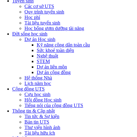
Tuyển sinh
Các cơ sở UTS
Quy trình tuyển sinh
Học phí
Tài liệu tuyển sinh
Học bổng ươm dưỡng tài năng
Đời sống học sinh
Dự án Học sinh
Kỹ năng công dân toàn cầu
Sức khoẻ toàn diện
Nghệ thuật
STEM
Dự án liên môn
Dự án cộng đồng
Hệ thống Nhà
Lịch năm học
Cộng đồng UTS
Cựu học sinh
Hội đồng Học sinh
Tiếng nói của cộng đồng UTS
Thông tin & Cập nhật
Tin tức & Sự kiện
Bản tin UTS
Thư viện hình ảnh
Tài liệu hữu ích