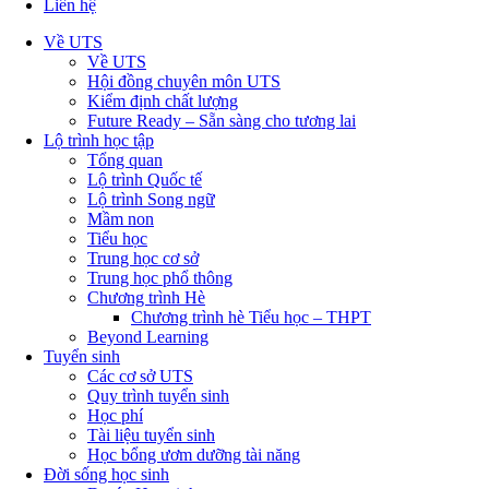
Liên hệ
Về UTS
Về UTS
Hội đồng chuyên môn UTS
Kiểm định chất lượng
Future Ready – Sẵn sàng cho tương lai
Lộ trình học tập
Tổng quan
Lộ trình Quốc tế
Lộ trình Song ngữ
Mầm non
Tiểu học
Trung học cơ sở
Trung học phổ thông
Chương trình Hè
Chương trình hè Tiểu học – THPT
Beyond Learning
Tuyển sinh
Các cơ sở UTS
Quy trình tuyển sinh
Học phí
Tài liệu tuyển sinh
Học bổng ươm dưỡng tài năng
Đời sống học sinh