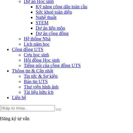
Dự án Học sinh
Kỹ năng công dân toàn cầu
Sức khoẻ toàn diện
Nghệ thuật
STEM
Dự án liên môn
Dự án cộng đồng
Hệ thống Nhà
Lịch năm học
Cộng đồng UTS
Cựu học sinh
Hội đồng Học sinh
Tiếng nói của cộng đồng UTS
Thông tin & Cập nhật
Tin tức & Sự kiện
Bản tin UTS
Thư viện hình ảnh
Tài liệu hữu ích
Liên hệ
Đăng ký tư vấn