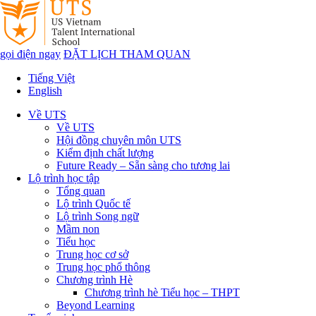
gọi điện ngay
ĐẶT LỊCH THAM QUAN
Tiếng Việt
English
Về UTS
Về UTS
Hội đồng chuyên môn UTS
Kiểm định chất lượng
Future Ready – Sẵn sàng cho tương lai
Lộ trình học tập
Tổng quan
Lộ trình Quốc tế
Lộ trình Song ngữ
Mầm non
Tiểu học
Trung học cơ sở
Trung học phổ thông
Chương trình Hè
Chương trình hè Tiểu học – THPT
Beyond Learning