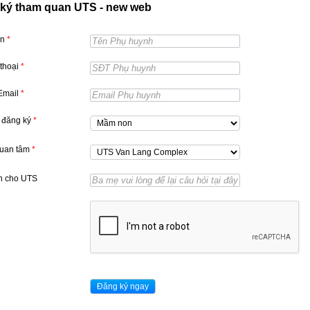
ký tham quan UTS - new web
ên
*
 thoại
*
 Email
*
 đăng ký
*
quan tâm
*
n cho UTS