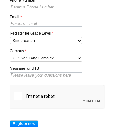
Phone Number
*
Email
*
Register for Grade Level
*
Campus
*
Message for UTS