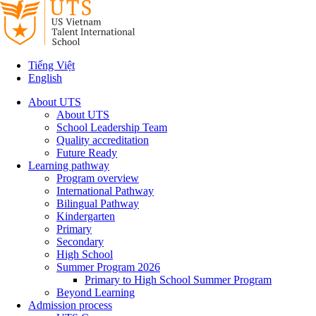
Tiếng Việt
English
About UTS
About UTS
School Leadership Team
Quality accreditation
Future Ready
Learning pathway
Program overview
International Pathway
Bilingual Pathway
Kindergarten
Primary
Secondary
High School
Summer Program 2026
Primary to High School Summer Program
Beyond Learning
Admission process