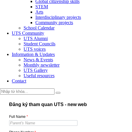
Global citizenship skills
STEM
Arts
Interdisciplinary projects
Community projects
School Calendar
UTS Community
UTS Alumni
Student Councils
UTS voices
Information & Updates
News & Events
Monthly newsletter
UTS Gallery
Useful resources
Contact
Đăng ký tham quan UTS - new web
Full Name
*