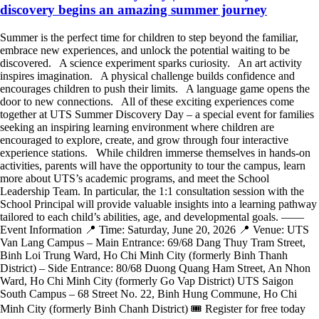
discovery begins an amazing summer journey
Summer is the perfect time for children to step beyond the familiar,
embrace new experiences, and unlock the potential waiting to be
discovered. A science experiment sparks curiosity. An art activity
inspires imagination. A physical challenge builds confidence and
encourages children to push their limits. A language game opens the
door to new connections. All of these exciting experiences come
together at UTS Summer Discovery Day – a special event for families
seeking an inspiring learning environment where children are
encouraged to explore, create, and grow through four interactive
experience stations. While children immerse themselves in hands-on
activities, parents will have the opportunity to tour the campus, learn
more about UTS’s academic programs, and meet the School
Leadership Team. In particular, the 1:1 consultation session with the
School Principal will provide valuable insights into a learning pathway
tailored to each child’s abilities, age, and developmental goals. ——
Event Information 📍 Time: Saturday, June 20, 2026 📍 Venue: UTS
Van Lang Campus – Main Entrance: 69/68 Dang Thuy Tram Street,
Binh Loi Trung Ward, Ho Chi Minh City (formerly Binh Thanh
District) – Side Entrance: 80/68 Duong Quang Ham Street, An Nhon
Ward, Ho Chi Minh City (formerly Go Vap District) UTS Saigon
South Campus – 68 Street No. 22, Binh Hung Commune, Ho Chi
Minh City (formerly Binh Chanh District) 🎟 Register for free today