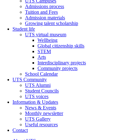
UTS Campuses
Admissions process
Tuition and Fees
Admission materials
Growing talent scholarship
Student life
UTS virtual museum
Wellbeing
Global citizenship skills
STEM
Arts
Interdisciplinary projects
Community projects
School Calendar
UTS Community
UTS Alumni
Student Councils
UTS voices
Information & Updates
News & Events
Monthly newsletter
UTS Gallery
Useful resources
Contact