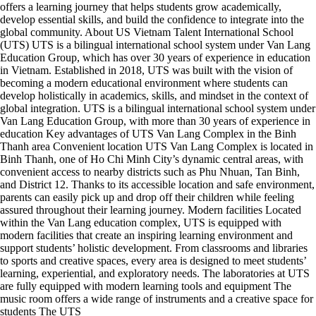
offers a learning journey that helps students grow academically,
develop essential skills, and build the confidence to integrate into the
global community. About US Vietnam Talent International School
(UTS) UTS is a bilingual international school system under Van Lang
Education Group, which has over 30 years of experience in education
in Vietnam. Established in 2018, UTS was built with the vision of
becoming a modern educational environment where students can
develop holistically in academics, skills, and mindset in the context of
global integration. UTS is a bilingual international school system under
Van Lang Education Group, with more than 30 years of experience in
education Key advantages of UTS Van Lang Complex in the Binh
Thanh area Convenient location UTS Van Lang Complex is located in
Binh Thanh, one of Ho Chi Minh City’s dynamic central areas, with
convenient access to nearby districts such as Phu Nhuan, Tan Binh,
and District 12. Thanks to its accessible location and safe environment,
parents can easily pick up and drop off their children while feeling
assured throughout their learning journey. Modern facilities Located
within the Van Lang education complex, UTS is equipped with
modern facilities that create an inspiring learning environment and
support students’ holistic development. From classrooms and libraries
to sports and creative spaces, every area is designed to meet students’
learning, experiential, and exploratory needs. The laboratories at UTS
are fully equipped with modern learning tools and equipment The
music room offers a wide range of instruments and a creative space for
students The UTS