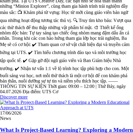
khám phá. Tại UTS Creative Day, các bạn nhỏ sẽ hóa thân thành
những “Minion Explorer”, cùng tham gia hành trình trải nghiệm đầy
màu sắc: 📺 Khám phá từ vựng: Học từ mới cùng giáo viên bản ngữ
qua những hoạt động tương tác thú vị. 🔍 Truy tìm kho báu: Vượt qua
các thử thách để thu thập những vật phẩm bí mật. 🎨 Thiết kế ống
nhòm độc bản: Tự tay sáng tạo chiếc ống nhòm mang đậm dấu ấn cá
nhân. Trong khi các con hào hứng tham gia lớp học trải nghiệm, Ba
Mẹ sẽ có cơ hội: ✔️ Tham quan cơ sở vật chất hiện đại và truyền cảm
hứng tại UTS. ✔️ Tìm hiểu chương trình đào tạo và môi trường học
tập quốc tế. ✔️ Gặp gỡ đội ngũ giáo viên và Ban Giám hiệu Nhà
trường. ✔️ Nhận tư vấn 1:1 về lộ trình học tập phù hợp cho con. Một
buổi sáng vui học, nơi mỗi thử thách là một cơ hội để con khám phá
bản thân, nuôi dưỡng sự tự tin và niềm yêu thích học tập. ——
THÔNG TIN SỰ KIỆN Thời gian: 09:00 – 12:00 | Thứ Bảy, ngày
04.07.2026 Địa điểm: UTS Cơ
Discover more
17/06/2026
News
What Is Project-Based Learning? Exploring a Modern