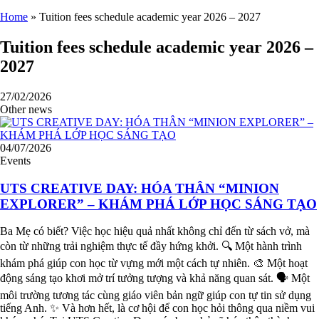
Home
»
Tuition fees schedule academic year 2026 – 2027
Tuition fees schedule academic year 2026 –
2027
27/02/2026
Other news
04/07/2026
Events
UTS CREATIVE DAY: HÓA THÂN “MINION
EXPLORER” – KHÁM PHÁ LỚP HỌC SÁNG TẠO
Ba Mẹ có biết? Việc học hiệu quả nhất không chỉ đến từ sách vở, mà
còn từ những trải nghiệm thực tế đầy hứng khởi. 🔍 Một hành trình
khám phá giúp con học từ vựng mới một cách tự nhiên. 🎨 Một hoạt
động sáng tạo khơi mở trí tưởng tượng và khả năng quan sát. 🗣️ Một
môi trường tương tác cùng giáo viên bản ngữ giúp con tự tin sử dụng
tiếng Anh. ✨ Và hơn hết, là cơ hội để con học hỏi thông qua niềm vui