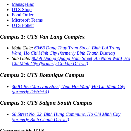
ManageBac
UTS Shop
Food Order
Microsoft Teams
UTS Follett
Campus 1: UTS Van Lang Complex
Main Gate:
69/68 Dang Thuy Tram Street, Binh Loi Trung
Ward, Ho Chi Minh City (formerly Binh Thanh District)
Sub Gate:
80/68 Duong Quang Ham Street, An Nhon Ward, Ho
Chi Minh City (formerly Go Vap District)
Campus 2: UTS Botanique Campus
360D Ben Van Don Street, Vinh Hoi Ward, Ho Chi Minh City
(formerly District 4)
Campus 3: UTS Saigon South Campus
68 Street No. 22, Binh Hung Commune, Ho Chi Minh City
(formerly Binh Chanh District)
Connect with UTS