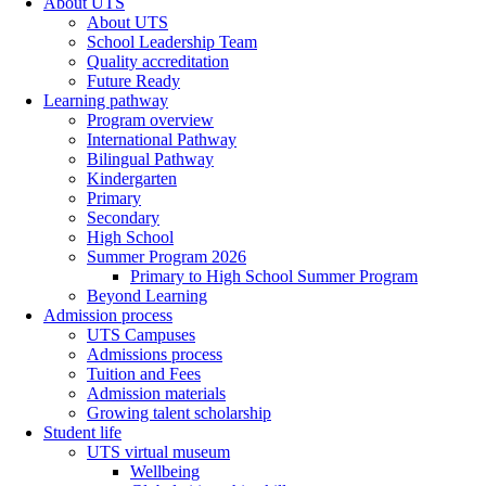
About UTS
About UTS
School Leadership Team
Quality accreditation
Future Ready
Learning pathway
Program overview
International Pathway
Bilingual Pathway
Kindergarten
Primary
Secondary
High School
Summer Program 2026
Primary to High School Summer Program
Beyond Learning
Admission process
UTS Campuses
Admissions process
Tuition and Fees
Admission materials
Growing talent scholarship
Student life
UTS virtual museum
Wellbeing