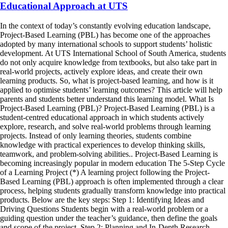
Educational Approach at UTS
In the context of today’s constantly evolving education landscape,
Project-Based Learning (PBL) has become one of the approaches
adopted by many international schools to support students’ holistic
development. At UTS International School of South America, students
do not only acquire knowledge from textbooks, but also take part in
real-world projects, actively explore ideas, and create their own
learning products. So, what is project-based learning, and how is it
applied to optimise students’ learning outcomes? This article will help
parents and students better understand this learning model. What Is
Project-Based Learning (PBL)? Project-Based Learning (PBL) is a
student-centred educational approach in which students actively
explore, research, and solve real-world problems through learning
projects. Instead of only learning theories, students combine
knowledge with practical experiences to develop thinking skills,
teamwork, and problem-solving abilities.. Project-Based Learning is
becoming increasingly popular in modern education The 5-Step Cycle
of a Learning Project (*) A learning project following the Project-
Based Learning (PBL) approach is often implemented through a clear
process, helping students gradually transform knowledge into practical
products. Below are the key steps: Step 1: Identifying Ideas and
Driving Questions Students begin with a real-world problem or a
guiding question under the teacher’s guidance, then define the goals
and scope of the project. Step 2: Planning and In-Depth Research