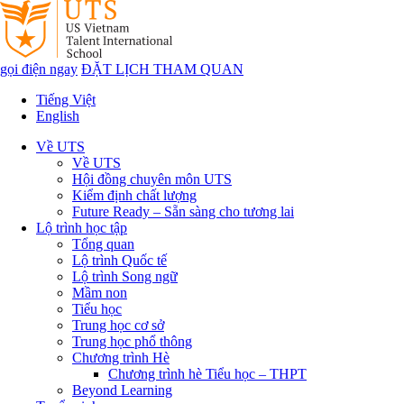
gọi điện ngay
ĐẶT LỊCH THAM QUAN
Tiếng Việt
English
Về UTS
Về UTS
Hội đồng chuyên môn UTS
Kiểm định chất lượng
Future Ready – Sẵn sàng cho tương lai
Lộ trình học tập
Tổng quan
Lộ trình Quốc tế
Lộ trình Song ngữ
Mầm non
Tiểu học
Trung học cơ sở
Trung học phổ thông
Chương trình Hè
Chương trình hè Tiểu học – THPT
Beyond Learning