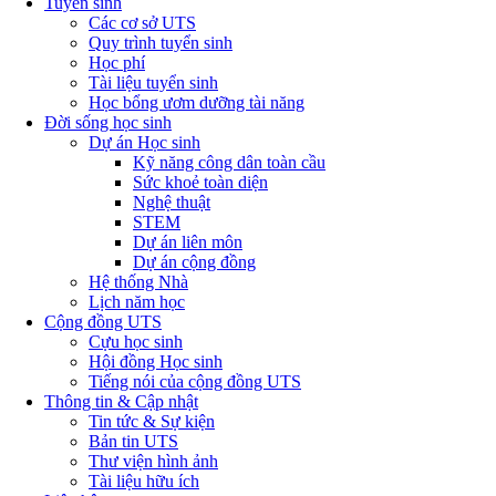
Tuyển sinh
Các cơ sở UTS
Quy trình tuyển sinh
Học phí
Tài liệu tuyển sinh
Học bổng ươm dưỡng tài năng
Đời sống học sinh
Dự án Học sinh
Kỹ năng công dân toàn cầu
Sức khoẻ toàn diện
Nghệ thuật
STEM
Dự án liên môn
Dự án cộng đồng
Hệ thống Nhà
Lịch năm học
Cộng đồng UTS
Cựu học sinh
Hội đồng Học sinh
Tiếng nói của cộng đồng UTS
Thông tin & Cập nhật
Tin tức & Sự kiện
Bản tin UTS
Thư viện hình ảnh
Tài liệu hữu ích