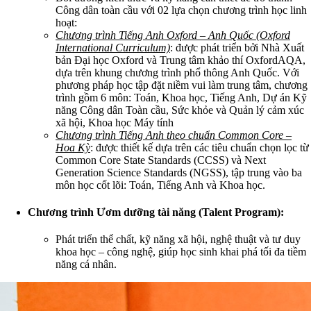
Công dân toàn cầu với 02 lựa chọn chương trình học linh
hoạt:
Chương trình Tiếng Anh Oxford – Anh Quốc (Oxford
International Curriculum)
: được phát triển bởi Nhà Xuất
bản Đại học Oxford và Trung tâm khảo thí OxfordAQA,
dựa trên khung chương trình phổ thông Anh Quốc. Với
phương pháp học tập đặt niềm vui làm trung tâm, chương
trình gồm 6 môn: Toán, Khoa học, Tiếng Anh, Dự án Kỹ
năng Công dân Toàn cầu, Sức khỏe và Quản lý cảm xúc
xã hội, Khoa học Máy tính
Chương trình Tiếng Anh theo chuẩn Common Core –
Hoa Kỳ
: được thiết kế dựa trên các tiêu chuẩn chọn lọc từ
Common Core State Standards (CCSS) và Next
Generation Science Standards (NGSS), tập trung vào ba
môn học cốt lõi: Toán, Tiếng Anh và Khoa học.
Chương trình Ươm dưỡng tài năng (Talent Program)
:
Phát triển thể chất, kỹ năng xã hội, nghệ thuật và tư duy
khoa học – công nghệ, giúp học sinh khai phá tối đa tiềm
năng cá nhân.