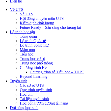
Liên hệ
Về UTS
Về UTS
Hội đồng chuyên môn UTS
Kiểm định chất lượng
Future Ready – Sẵn sàng cho tương lai
Lộ trình học tập
Tổng quan
Lộ trình Quốc tế
Lộ trình Song ngữ
Mầm non
Tiểu học
Trung học cơ sở
Trung học phổ thông
Chương trình Hè
Chương trình hè Tiểu học – THPT
Beyond Learning
Tuyển sinh
Các cơ sở UTS
Quy trình tuyển sinh
Học phí
Tài liệu tuyển sinh
Học bổng ươm dưỡng tài năng
Đời sống học sinh