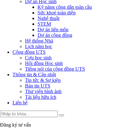
Dự án Học sinh
Kỹ năng công dân toàn cầu
Sức khoẻ toàn diện
Nghệ thuật
STEM
Dự án liên môn
Dự án cộng đồng
Hệ thống Nhà
Lịch năm học
Cộng đồng UTS
Cựu học sinh
Hội đồng Học sinh
Tiếng nói của cộng đồng UTS
Thông tin & Cập nhật
Tin tức & Sự kiện
Bản tin UTS
Thư viện hình ảnh
Tài liệu hữu ích
Liên hệ
Đăng ký tư vấn