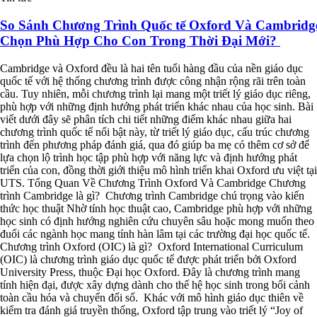
So Sánh Chương Trình Quốc tế Oxford Và Cambridg
Chọn Phù Hợp Cho Con Trong Thời Đại Mới?
Cambridge và Oxford đều là hai tên tuổi hàng đầu của nền giáo dục
quốc tế với hệ thống chương trình được công nhận rộng rãi trên toàn
cầu. Tuy nhiên, mỗi chương trình lại mang một triết lý giáo dục riêng,
phù hợp với những định hướng phát triển khác nhau của học sinh. Bài
viết dưới đây sẽ phân tích chi tiết những điểm khác nhau giữa hai
chương trình quốc tế nổi bật này, từ triết lý giáo dục, cấu trúc chương
trình đến phương pháp đánh giá, qua đó giúp ba mẹ có thêm cơ sở để
lựa chọn lộ trình học tập phù hợp với năng lực và định hướng phát
triển của con, đồng thời giới thiệu mô hình triển khai Oxford ưu việt tại
UTS. Tổng Quan Về Chương Trình Oxford Và Cambridge Chương
trình Cambridge là gì? Chương trình Cambridge chú trọng vào kiến
thức học thuật Nhờ tính học thuật cao, Cambridge phù hợp với những
học sinh có định hướng nghiên cứu chuyên sâu hoặc mong muốn theo
đuổi các ngành học mang tính hàn lâm tại các trường đại học quốc tế.
Chương trình Oxford (OIC) là gì? Oxford International Curriculum
(OIC) là chương trình giáo dục quốc tế được phát triển bởi Oxford
University Press, thuộc Đại học Oxford. Đây là chương trình mang
tính hiện đại, được xây dựng dành cho thế hệ học sinh trong bối cảnh
toàn cầu hóa và chuyển đổi số. Khác với mô hình giáo dục thiên về
kiểm tra đánh giá truyền thống, Oxford tập trung vào triết lý “Joy of