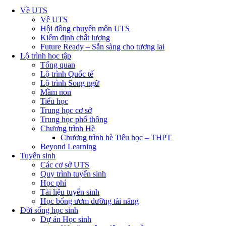
Về UTS
Về UTS
Hội đồng chuyên môn UTS
Kiểm định chất lượng
Future Ready – Sẵn sàng cho tương lai
Lộ trình học tập
Tổng quan
Lộ trình Quốc tế
Lộ trình Song ngữ
Mầm non
Tiểu học
Trung học cơ sở
Trung học phổ thông
Chương trình Hè
Chương trình hè Tiểu học – THPT
Beyond Learning
Tuyển sinh
Các cơ sở UTS
Quy trình tuyển sinh
Học phí
Tài liệu tuyển sinh
Học bổng ươm dưỡng tài năng
Đời sống học sinh
Dự án Học sinh