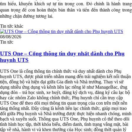
tìm hiểu, khuyến khích sự tự tin trong con. Đó chính là hành trang
quan trọng để con hoàn thiện bản thân và tiến đến thành công trong
những chặn đường tương lai.
Tin tức khác
08/08/2026
Tin tức
UTS One – Cổng thông tin duy nhất dành cho Phụ
huynh UTS
UTS One là cổng thông tin chính thức và duy nhất dành cho Phụ
huynh UTS, được phát triển nhằm mang đến trải nghiệm kết nối thuận
tiện, đồng bộ và hiện đại giữa Gia đình và Nhà trường. Thay vì sử
dụng nhiều ứng dụng và kênh liên lạc riêng lẻ như ManageBac, ứng
dụng đón – trả học sinh, xe buýt, đăng ký dịch vụ, đăng ký câu lạc bộ
hay các nhóm Zalo không chính thức, Phụ huynh chỉ cần truy cập
UTS One để theo dõi mọi thông tin quan trọng của con trên một nền
tảng thống nhất. Đây cũng là kênh liên lạc chính thức, giúp mọi trao
đổi giữa Phụ huynh và Nhà trường được thực hiện nhanh chóng, minh
bạch và xuyên suốt. Thông qua UTS One, Phụ huynh có thể theo dõi
tình hình học tập, thời khóa biểu, điểm danh, tình trạng vắng mặt, bài
tập về nhà, hành vi và khen thưởng của Học sinh; đồng thời quản lý