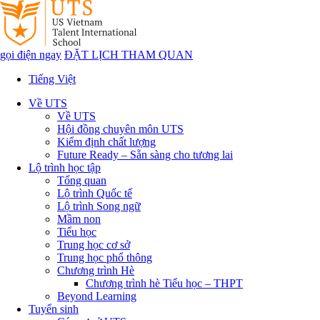
gọi điện ngay
ĐẶT LỊCH THAM QUAN
Tiếng Việt
Về UTS
Về UTS
Hội đồng chuyên môn UTS
Kiểm định chất lượng
Future Ready – Sẵn sàng cho tương lai
Lộ trình học tập
Tổng quan
Lộ trình Quốc tế
Lộ trình Song ngữ
Mầm non
Tiểu học
Trung học cơ sở
Trung học phổ thông
Chương trình Hè
Chương trình hè Tiểu học – THPT
Beyond Learning
Tuyển sinh