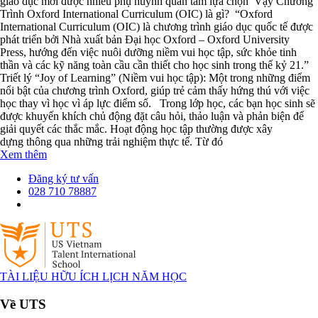
giáo dục mới được nhiều phụ huynh quan tâm lựa chọn Vậy Chương
Trình Oxford International Curriculum (OIC) là gì? “Oxford
International Curriculum (OIC) là chương trình giáo dục quốc tế được
phát triển bởi Nhà xuất bản Đại học Oxford – Oxford University
Press, hướng đến việc nuôi dưỡng niềm vui học tập, sức khỏe tinh
thần và các kỹ năng toàn cầu cần thiết cho học sinh trong thế kỷ 21.”
Triết lý “Joy of Learning” (Niềm vui học tập): Một trong những điểm
nổi bật của chương trình Oxford, giúp trẻ cảm thấy hứng thú với việc
học thay vì học vì áp lực điểm số. Trong lớp học, các bạn học sinh sẽ
được khuyến khích chủ động đặt câu hỏi, thảo luận và phản biện để
giải quyết các thắc mắc. Hoạt động học tập thường được xây
dựng thông qua những trải nghiệm thực tế. Từ đó
Xem thêm
Đăng ký tư vấn
028 710 78887
TÀI LIỆU HỮU ÍCH
LỊCH NĂM HỌC
Về UTS