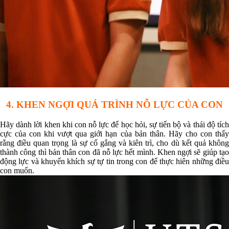
4. KHEN NGỢI QUÁ TRÌNH NỖ LỰC CỦA CON
Hãy dành lời khen khi con nỗ lực để học hỏi, sự tiến bộ và thái độ tích
cực của con khi vượt qua giới hạn của bản thân. Hãy cho con thấy
rằng điều quan trọng là sự cố gắng và kiên trì, cho dù kết quả không
thành công thì bản thân con đã nỗ lực hết mình. Khen ngợi sẽ giúp tạo
động lực và khuyến khích sự tự tin trong con để thực hiên những điều
con muốn.