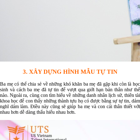
3. XÂY DỰNG HÌNH MẪU TỰ TIN
Ba mẹ có thể chia sẻ về những khó khăn ba mẹ đã gặp khi còn là học
sinh và cách ba mẹ đã tự tin để vượt qua giới hạn bản thân như thế
nào. Ngoài ra, cùng con tìm hiểu về những danh nhân lịch sử, thiên tài
khoa học để con thấy những thành tựu họ có được bằng sự tự tin, dám
nghĩ dám làm. Điều này cũng sẽ giúp ba mẹ và con cái thân thiết với
nhau hơn dễ dàng thấu hiểu nhau hơn.