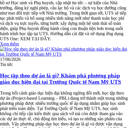
hồ sơ Học sinh và Phụ huynh, cập nhật tin tức – sự kiện của Nhà
trường, đăng ký nghỉ phép, câu lạc bộ và các dịch vụ học đường cũng
như trao đổi trực tiếp với Nhà trường. Trong thời gian tới, UTS sẽ tiếp
tục phát triển và bổ sung nhiều tính năng mới như thanh toán học phí
và dịch vụ trực tuyến, từng bước xây dựng một hệ sinh thái số toàn
diện, giúp Phụ huynh đồng hành cùng con thuận tiện hơn trong suốt
hành trình học tập tại UTS. Hướng dẫn cài đặt và sử dụng ứng dụng
UTS One: XEM TẠI ĐÂY.
Xem thêm
17/06/2026
Tin tức
Học tập theo dự án là gì? Khám phá phương pháp
giáo dục hiện đại tại Trường Quốc tế Nam Mỹ UTS
Trong bối cảnh giáo dục hiện đại không ngừng đổi mới, học tập theo
dự án (Project-based Learning – PBL) đang trở thành một trong những
phương pháp được nhiều trường quốc tế áp dụng nhằm giúp học sinh
phát triển toàn diện. Tại Trường Quốc tế Nam Mỹ UTS, học sinh
không chỉ tiếp cận kiến thức qua sách vở mà còn được tham gia vào
các dự án thực tế, chủ động tìm hiểu, và tạo ra những sản phẩm của
mình. Vậy phương pháp dạy học theo dự án là gì và được vận dụng