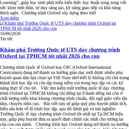
Learning”, giúp học sinh phát triển kiến thức học thuật song song với
sức khỏe tinh thần, tư duy sáng tạo, kỹ năng giao tiếp và khả năng
thích nghi. Chương trình Oxford xây dựng theo triết
Xem thêm
16/06/2026
Tin tức
Khám phá Trường Quốc tế UTS dạy chương trình
Oxford tại TPHCM tốt nhất 2026 cho con
Chương trình Quốc tế Oxford hay OIC (Oxford International
Curriculum) đang trở thành xu hướng giáo dục mới được nhiều phụ
huynh quan tâm lựa chọn tại Việt Nam nhờ triết lý không chỉ chú trọng
thành tích học tập và còn tập trung niềm vui trong học tập và các kỹ
năng thực tế cho trẻ. Việc tìm kiếm một trường quốc tế dạy chương
trình Oxford tại TPHCM không chỉ dừng lại ở danh tiếng mà còn ở
chất lượng triển khai khung chương trình chuẩn, đội ngũ giáo viên tận
tâm, chuyên môn cao. Bài viết này sẽ giúp quý phụ huynh phân tích,
hiểu sâu hơn về lộ trình học tập, qua đó đánh giá và trải nghiệm
Trường Quốc tế dạy chương trình Oxford tốt nhất tại Tp.HCM hiện
nay, giúp phụ huynh đưa ra quyết định chính xác nhất cho tương lai
của con em mình. Chương trình học Oxford đang trở thành xu hướng