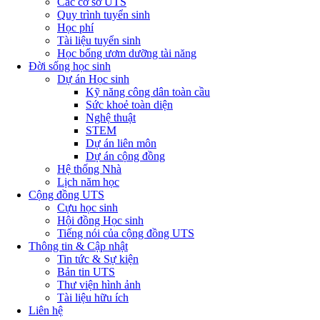
Các cơ sở UTS
Quy trình tuyển sinh
Học phí
Tài liệu tuyển sinh
Học bổng ươm dưỡng tài năng
Đời sống học sinh
Dự án Học sinh
Kỹ năng công dân toàn cầu
Sức khoẻ toàn diện
Nghệ thuật
STEM
Dự án liên môn
Dự án cộng đồng
Hệ thống Nhà
Lịch năm học
Cộng đồng UTS
Cựu học sinh
Hội đồng Học sinh
Tiếng nói của cộng đồng UTS
Thông tin & Cập nhật
Tin tức & Sự kiện
Bản tin UTS
Thư viện hình ảnh
Tài liệu hữu ích
Liên hệ