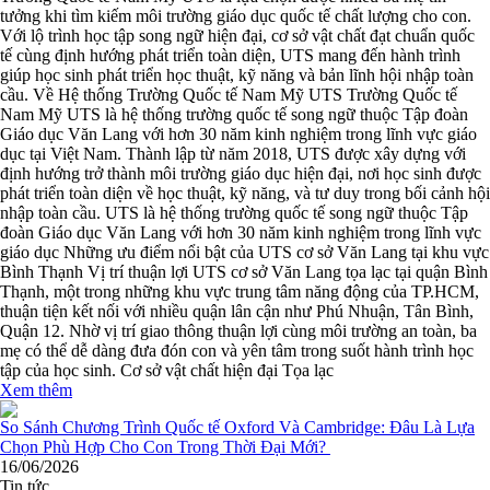
tưởng khi tìm kiếm môi trường giáo dục quốc tế chất lượng cho con.
Với lộ trình học tập song ngữ hiện đại, cơ sở vật chất đạt chuẩn quốc
tế cùng định hướng phát triển toàn diện, UTS mang đến hành trình
giúp học sinh phát triển học thuật, kỹ năng và bản lĩnh hội nhập toàn
cầu. Về Hệ thống Trường Quốc tế Nam Mỹ UTS Trường Quốc tế
Nam Mỹ UTS là hệ thống trường quốc tế song ngữ thuộc Tập đoàn
Giáo dục Văn Lang với hơn 30 năm kinh nghiệm trong lĩnh vực giáo
dục tại Việt Nam. Thành lập từ năm 2018, UTS được xây dựng với
định hướng trở thành môi trường giáo dục hiện đại, nơi học sinh được
phát triển toàn diện về học thuật, kỹ năng, và tư duy trong bối cảnh hội
nhập toàn cầu. UTS là hệ thống trường quốc tế song ngữ thuộc Tập
đoàn Giáo dục Văn Lang với hơn 30 năm kinh nghiệm trong lĩnh vực
giáo dục Những ưu điểm nổi bật của UTS cơ sở Văn Lang tại khu vực
Bình Thạnh Vị trí thuận lợi UTS cơ sở Văn Lang tọa lạc tại quận Bình
Thạnh, một trong những khu vực trung tâm năng động của TP.HCM,
thuận tiện kết nối với nhiều quận lân cận như Phú Nhuận, Tân Bình,
Quận 12. Nhờ vị trí giao thông thuận lợi cùng môi trường an toàn, ba
mẹ có thể dễ dàng đưa đón con và yên tâm trong suốt hành trình học
tập của học sinh. Cơ sở vật chất hiện đại Tọa lạc
Xem thêm
16/06/2026
Tin tức