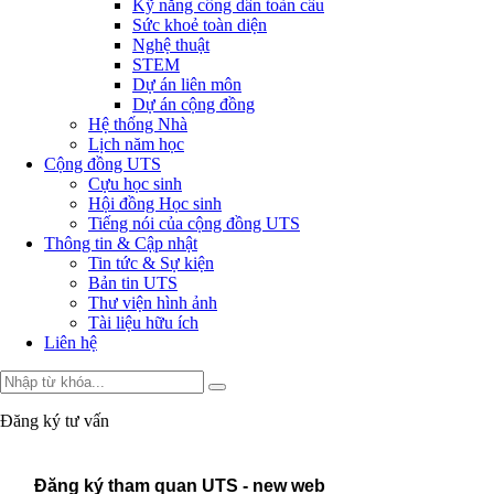
Kỹ năng công dân toàn cầu
Sức khoẻ toàn diện
Nghệ thuật
STEM
Dự án liên môn
Dự án cộng đồng
Hệ thống Nhà
Lịch năm học
Cộng đồng UTS
Cựu học sinh
Hội đồng Học sinh
Tiếng nói của cộng đồng UTS
Thông tin & Cập nhật
Tin tức & Sự kiện
Bản tin UTS
Thư viện hình ảnh
Tài liệu hữu ích
Liên hệ
Đăng ký tư vấn
Đăng ký tham quan UTS - new web