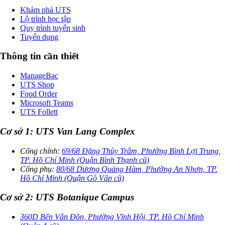
Khám phá UTS
Lộ trình học tập
Quy trình tuyển sinh
Tuyển dụng
Thông tin cần thiết
ManageBac
UTS Shop
Food Order
Microsoft Teams
UTS Follett
Cơ sở 1: UTS Van Lang Complex
Cổng chính:
69/68 Đặng Thùy Trâm, Phường Bình Lợi Trung,
TP. Hồ Chí Minh (Quận Bình Thạnh cũ)
Cổng phụ:
80/68 Dương Quảng Hàm, Phường An Nhơn, TP.
Hồ Chí Minh (Quận Gò Vấp cũ)
Cơ sở 2: UTS Botanique Campus
360D Bến Vân Đồn, Phường Vĩnh Hội, TP. Hồ Chí Minh