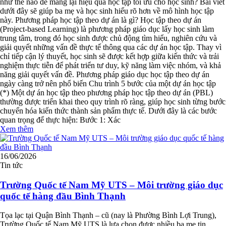
như thế nào để mang lại hiệu quả học tập tối ưu cho học sinh? Bài viết
dưới đây sẽ giúp ba mẹ và học sinh hiểu rõ hơn về mô hình học tập
này. Phương pháp học tập theo dự án là gì? Học tập theo dự án
(Project-based Learning) là phương pháp giáo dục lấy học sinh làm
trung tâm, trong đó học sinh được chủ động tìm hiểu, nghiên cứu và
giải quyết những vấn đề thực tế thông qua các dự án học tập. Thay vì
chỉ tiếp cận lý thuyết, học sinh sẽ được kết hợp giữa kiến thức và trải
nghiệm thực tiễn để phát triển tư duy, kỹ năng làm việc nhóm, và khả
năng giải quyết vấn đề. Phương pháp giáo dục học tập theo dự án
ngày càng trở nên phổ biến Chu trình 5 bước của một dự án học tập
(*) Một dự án học tập theo phương pháp học tập theo dự án (PBL)
thường được triển khai theo quy trình rõ ràng, giúp học sinh từng bước
chuyển hóa kiến thức thành sản phẩm thực tế. Dưới đây là các bước
quan trọng để thực hiện: Bước 1: Xác
Xem thêm
16/06/2026
Tin tức
Trường Quốc tế Nam Mỹ UTS – Môi trường giáo dục
quốc tế hàng đầu Bình Thạnh
Tọa lạc tại Quận Bình Thạnh – cũ (nay là Phường Bình Lợi Trung),
Trường Quốc tế Nam Mỹ UTS là lựa chọn được nhiều ba mẹ tin