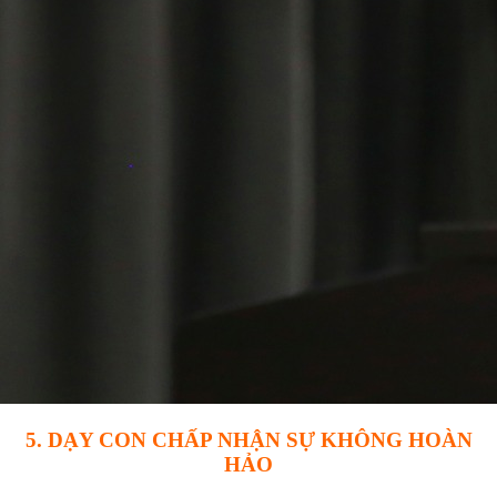
5. DẠY CON CHẤP NHẬN SỰ KHÔNG HOÀN
HẢO