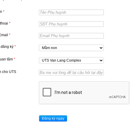
ên
*
 thoại
*
 Email
*
 đăng ký
*
quan tâm
*
n cho UTS