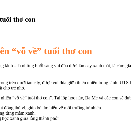
tuổi thơ con
ên “vỗ về” tuổi thơ con
ong lành – là những buổi sáng vui đùa dưới tán cây xanh mát, là cảm gi
rong trẻo dưới tán cây, được vui đùa giữa thiên nhiên trong lành. UTS 
t cho trẻ nhỏ.
nhiên “vỗ về” tuổi thơ con”. Tại lớp học này, Ba Mẹ và các con sẽ đư
 động thú vị, giúp bé tìm hiểu về môi trường tự nhiên.
rọng từng mầm xanh.
 học xanh giữa lòng thành phố”.