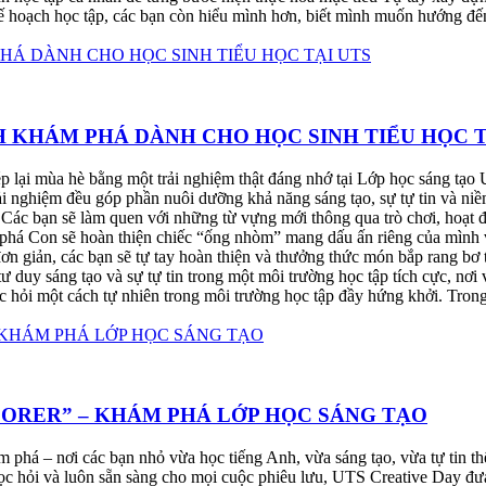
oạch học tập, các bạn còn hiểu mình hơn, biết mình muốn hướng đến 
 KHÁM PHÁ DÀNH CHO HỌC SINH TIỂU HỌC T
 lại mùa hè bằng một trải nghiệm thật đáng nhớ tại Lớp học sáng tạo
ải nghiệm đều góp phần nuôi dưỡng khả năng sáng tạo, sự tự tin và niề
ác bạn sẽ làm quen với những từ vựng mới thông qua trò chơi, hoạt độ
 phá Con sẽ hoàn thiện chiếc “ống nhòm” mang dấu ấn riêng của mình v
n giản, các bạn sẽ tự tay hoàn thiện và thưởng thức món bắp rang bơ t
tư duy sáng tạo và sự tự tin trong một môi trường học tập tích cực, nơi 
ọc hỏi một cách tự nhiên trong môi trường học tập đầy hứng khởi. Tron
LORER” – KHÁM PHÁ LỚP HỌC SÁNG TẠO
ám phá – nơi các bạn nhỏ vừa học tiếng Anh, vừa sáng tạo, vừa tự tin
học hỏi và luôn sẵn sàng cho mọi cuộc phiêu lưu, UTS Creative Day đư