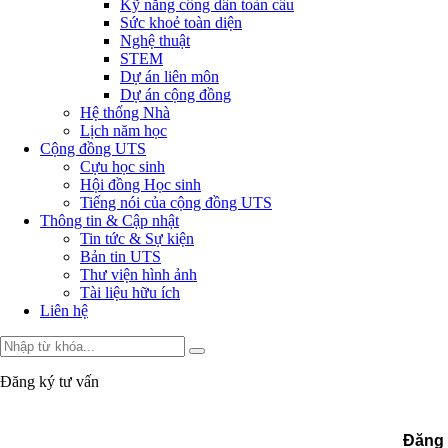
Kỹ năng công dân toàn cầu
Sức khoẻ toàn diện
Nghệ thuật
STEM
Dự án liên môn
Dự án cộng đồng
Hệ thống Nhà
Lịch năm học
Cộng đồng UTS
Cựu học sinh
Hội đồng Học sinh
Tiếng nói của cộng đồng UTS
Thông tin & Cập nhật
Tin tức & Sự kiện
Bản tin UTS
Thư viện hình ảnh
Tài liệu hữu ích
Liên hệ
Đăng ký tư vấn
Đăng 