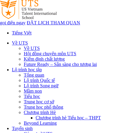
gọi điện ngay
ĐẶT LỊCH THAM QUAN
Tiếng Việt
Về UTS
Về UTS
Hội đồng chuyên môn UTS
Kiểm định chất lượng
Future Ready – Sẵn sàng cho tương lai
Lộ trình học tập
Tổng quan
Lộ trình Quốc tế
Lộ trình Song ngữ
Mầm non
Tiểu học
Trung học cơ sở
Trung học phổ thông
Chương trình Hè
Chương trình hè Tiểu học – THPT
Beyond Learning
Tuyển sinh