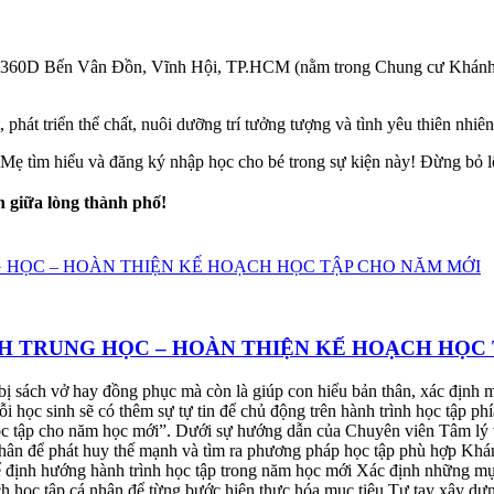
 360D Bến Vân Đồn, Vĩnh Hội, TP.HCM (nằm trong Chung cư Khánh
phát triển thể chất, nuôi dưỡng trí tưởng tượng và tình yêu thiên nhiê
Mẹ tìm hiểu và đăng ký nhập học cho bé trong sự kiện này! Đừng bỏ 
 giữa lòng thành phố!
 TRUNG HỌC – HOÀN THIỆN KẾ HOẠCH HỌC 
bị sách vở hay đồng phục mà còn là giúp con hiểu bản thân, xác định 
i học sinh sẽ có thêm sự tự tin để chủ động trên hành trình học tập 
c tập cho năm học mới”. Dưới sự hướng dẫn của Chuyên viên Tâm lý 
thân để phát huy thế mạnh và tìm ra phương pháp học tập phù hợp Khám
để định hướng hành trình học tập trong năm học mới Xác định những m
ch học tập cá nhân để từng bước hiện thực hóa mục tiêu Tự tay xây dự