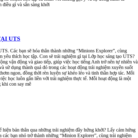
điều gì và sẵn sàng khởi
ẠI UTS
 UTS. Các bạn sẽ hóa thân thành những “Minions Explorer”, cùng
m yêu thích học tập. Con sẽ trải nghiệm gì tại Lớp học sáng tạo UTS?
ng vận động và giao tiếp, giúp việc học tiếng Anh trở nên tự nhiên và
à sử dụng thành quả đó trong các hoạt động trải nghiệm xuyên suốt
hơm ngon, đồng thời rèn luyện sự khéo léo và tinh thần hợp tác. Mỗi
việc học luôn gắn liền với trải nghiệm thực tế. Mỗi hoạt động là một
g khi con say mê
 thể hiện bản thân qua những trải nghiệm đầy hứng khởi? Lấy cảm hứng
a các bạn nhỏ trở thành những “Minion Explorer”, cùng trải nghiệm