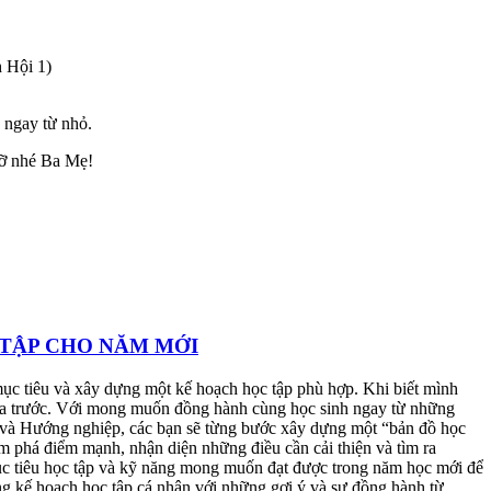
 Hội 1)
n ngay từ nhỏ.
lỡ nhé Ba Mẹ!
TẬP CHO NĂM MỚI
mục tiêu và xây dựng một kế hoạch học tập phù hợp. Khi biết mình
phía trước. Với mong muốn đồng hành cùng học sinh ngay từ những
và Hướng nghiệp, các bạn sẽ từng bước xây dựng một “bản đồ học
 phá điểm mạnh, nhận diện những điều cần cải thiện và tìm ra
ục tiêu học tập và kỹ năng mong muốn đạt được trong năm học mới để
ng kế hoạch học tập cá nhân với những gợi ý và sự đồng hành từ