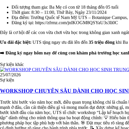
Đối tượng tham gia: Ba Mẹ có con từ 18 tháng đến 05 tuổi
Thời gian: 8:30 – 11:00, Thứ Bảy, Ngày 23/11/2024
Địa điểm: Trường Quốc tế Nam Mỹ UTS – Botanique Campus,
Đăng ký tại: https://zfrmz.com/jnIKOGM8QSYaU3s3Ii0C
Đây là cơ hội để các con vừa chơi vừa học trong không gian xanh ngát, 
Ưu đãi đặc biệt:
UTS tặng ngay ưu đãi lên đến
35 triệu đồng
khi Ba 
➡️
Đăng ký ngay hôm nay để cùng con khám phá trường học xanh
Sự kiện khác
25/07/2026
Sự kiện
WORKSHOP CHUYÊN SÂU DÀNH CHO HỌC SINH
Trước khi bước vào năm học mới, điều quan trọng không chỉ là chuẩn 
mạnh ở đâu, cần cải thiện điều gì và mong muốn đạt được những gì, mỗ
bước khởi đầu của năm học, UTS tổ chức workshop “Lập kế hoạch họ
tập” dành riêng cho mình thông qua ba hoạt động chính: 💡 Hiểu bản 
phương pháp học tập phù hợp với bản thân. 🎯 Đặt mục tiêu rõ ràng 
có định hướng rõ ràng cho hành trình phía trước. 📝 Xây dựng kế hoạ