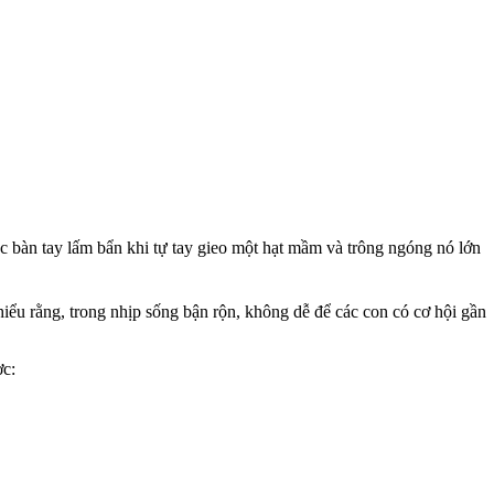
ác bàn tay lấm bẩn khi tự tay gieo một hạt mầm và trông ngóng nó lớn
hiểu rằng, trong nhịp sống bận rộn, không dễ để các con có cơ hội gần
ợc: