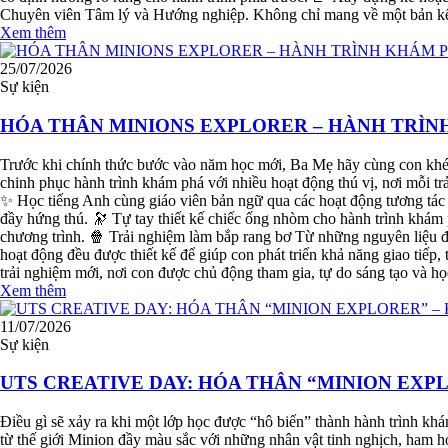
Chuyên viên Tâm lý và Hướng nghiệp. Không chỉ mang về một bản kế h
Xem thêm
25/07/2026
Sự kiện
HÓA THÂN MINIONS EXPLORER – HÀNH TRÌNH
Trước khi chính thức bước vào năm học mới, Ba Mẹ hãy cùng con khép
chinh phục hành trình khám phá với nhiều hoạt động thú vị, nơi mỗi tr
✨ Học tiếng Anh cùng giáo viên bản ngữ qua các hoạt động tương tác C
đầy hứng thú. 🔭 Tự tay thiết kế chiếc ống nhòm cho hành trình khám
chương trình. 🍿 Trải nghiệm làm bắp rang bơ Từ những nguyên liệu đơ
hoạt động đều được thiết kế để giúp con phát triển khả năng giao tiếp, 
trải nghiệm mới, nơi con được chủ động tham gia, tự do sáng tạo và h
Xem thêm
11/07/2026
Sự kiện
UTS CREATIVE DAY: HÓA THÂN “MINION EXP
Điều gì sẽ xảy ra khi một lớp học được “hô biến” thành hành trình kh
từ thế giới Minion đầy màu sắc với những nhân vật tinh nghịch, ham 