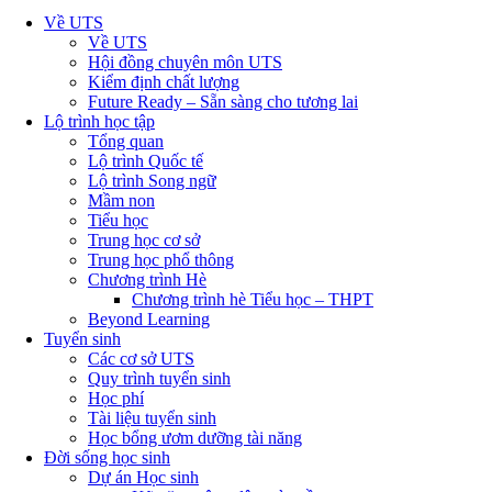
Về UTS
Về UTS
Hội đồng chuyên môn UTS
Kiểm định chất lượng
Future Ready – Sẵn sàng cho tương lai
Lộ trình học tập
Tổng quan
Lộ trình Quốc tế
Lộ trình Song ngữ
Mầm non
Tiểu học
Trung học cơ sở
Trung học phổ thông
Chương trình Hè
Chương trình hè Tiểu học – THPT
Beyond Learning
Tuyển sinh
Các cơ sở UTS
Quy trình tuyển sinh
Học phí
Tài liệu tuyển sinh
Học bổng ươm dưỡng tài năng
Đời sống học sinh
Dự án Học sinh