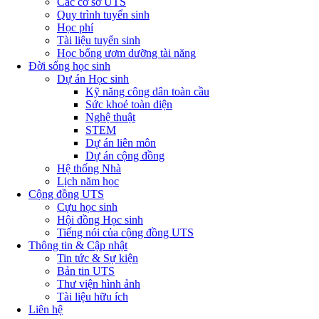
Các cơ sở UTS
Quy trình tuyển sinh
Học phí
Tài liệu tuyển sinh
Học bổng ươm dưỡng tài năng
Đời sống học sinh
Dự án Học sinh
Kỹ năng công dân toàn cầu
Sức khoẻ toàn diện
Nghệ thuật
STEM
Dự án liên môn
Dự án cộng đồng
Hệ thống Nhà
Lịch năm học
Cộng đồng UTS
Cựu học sinh
Hội đồng Học sinh
Tiếng nói của cộng đồng UTS
Thông tin & Cập nhật
Tin tức & Sự kiện
Bản tin UTS
Thư viện hình ảnh
Tài liệu hữu ích
Liên hệ