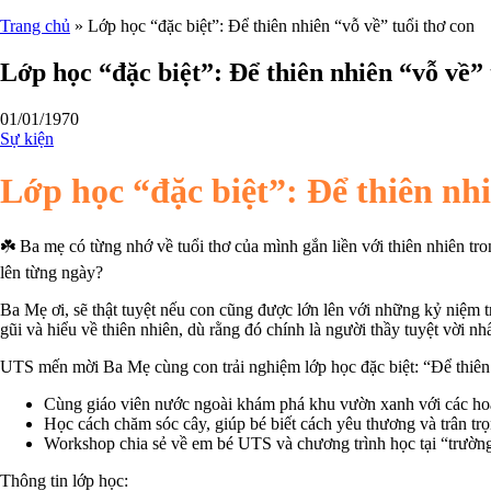
Trang chủ
»
Lớp học “đặc biệt”: Để thiên nhiên “vỗ về” tuổi thơ con
Lớp học “đặc biệt”: Để thiên nhiên “vỗ về” 
01/01/1970
Sự kiện
Lớp học “đặc biệt”: Để thiên nhi
☘️ Ba mẹ có từng nhớ về tuổi thơ của mình gắn liền với thiên nhiên tr
lên từng ngày?
Ba Mẹ ơi, sẽ thật tuyệt nếu con cũng được lớn lên với những kỷ niệm t
gũi và hiểu về thiên nhiên, dù rằng đó chính là người thầy tuyệt vời nhấ
UTS mến mời Ba Mẹ cùng con trải nghiệm lớp học đặc biệt: “Để thiên 
Cùng giáo viên nước ngoài khám phá khu vườn xanh với các hoạt
Học cách chăm sóc cây, giúp bé biết cách yêu thương và trân t
Workshop chia sẻ về em bé UTS và chương trình học tại “trường
Thông tin lớp học: