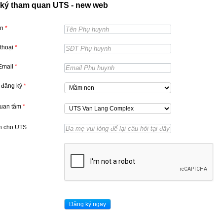
ký tham quan UTS - new web
ên
*
 thoại
*
 Email
*
 đăng ký
*
quan tâm
*
n cho UTS