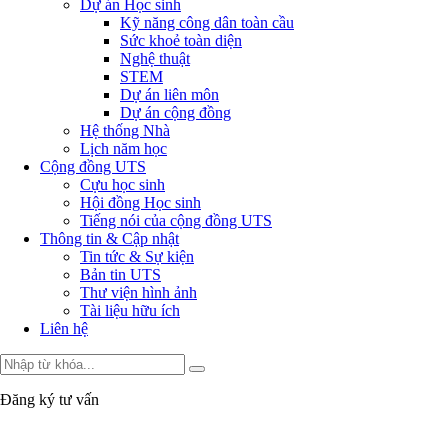
Dự án Học sinh
Kỹ năng công dân toàn cầu
Sức khoẻ toàn diện
Nghệ thuật
STEM
Dự án liên môn
Dự án cộng đồng
Hệ thống Nhà
Lịch năm học
Cộng đồng UTS
Cựu học sinh
Hội đồng Học sinh
Tiếng nói của cộng đồng UTS
Thông tin & Cập nhật
Tin tức & Sự kiện
Bản tin UTS
Thư viện hình ảnh
Tài liệu hữu ích
Liên hệ
Đăng ký tư vấn