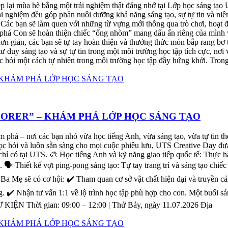
 lại mùa hè bằng một trải nghiệm thật đáng nhớ tại Lớp học sáng tạo
ải nghiệm đều góp phần nuôi dưỡng khả năng sáng tạo, sự tự tin và niề
ác bạn sẽ làm quen với những từ vựng mới thông qua trò chơi, hoạt độ
 phá Con sẽ hoàn thiện chiếc “ống nhòm” mang dấu ấn riêng của mình v
n giản, các bạn sẽ tự tay hoàn thiện và thưởng thức món bắp rang bơ t
tư duy sáng tạo và sự tự tin trong một môi trường học tập tích cực, nơi 
ọc hỏi một cách tự nhiên trong môi trường học tập đầy hứng khởi. Tron
LORER” – KHÁM PHÁ LỚP HỌC SÁNG TẠO
ám phá – nơi các bạn nhỏ vừa học tiếng Anh, vừa sáng tạo, vừa tự tin
học hỏi và luôn sẵn sàng cho mọi cuộc phiêu lưu, UTS Creative Day đư
chỉ có tại UTS. 🎨 Học tiếng Anh và kỹ năng giao tiếp quốc tế: Thực 
. 🗣️ Thiết kế vợt ping-pong sáng tạo: Tự tay trang trí và sáng tạo chi
, Ba Mẹ sẽ có cơ hội: ✔️ Tham quan cơ sở vật chất hiện đại và truyền 
. ✔️ Nhận tư vấn 1:1 về lộ trình học tập phù hợp cho con. Một buổi sá
KIỆN Thời gian: 09:00 – 12:00 | Thứ Bảy, ngày 11.07.2026 Địa