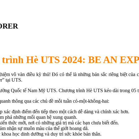
LORER
 trình Hè UTS 2024: BE AN E
hiệm vô vàn điều kỳ thú! Đó có thể là những bản sắc riêng biệt của 
r” tại UTS.
c tế Nam Mỹ UTS. Chương trình Hè UTS kéo dài trong 05 tuần từ 
quanh thông qua các chủ đề mỗi tuần có-một-không-hai:
p xác định điểm đến tiếp theo một cách dễ dàng và chính xác hơn.
ám phá những mối quan hệ xung quanh.
ến thức mới, nơi có những giá trị mà các bạn chưa biết đến.
 cảm nhận sự muôn màu của thế giới hoang dã.
 khoa học dinh dưỡng và duy trì sức khỏe bản thân.