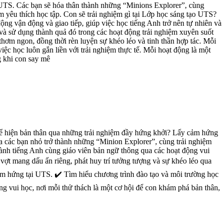
 UTS. Các bạn sẽ hóa thân thành những “Minions Explorer”, cùng
m yêu thích học tập. Con sẽ trải nghiệm gì tại Lớp học sáng tạo UTS?
ng vận động và giao tiếp, giúp việc học tiếng Anh trở nên tự nhiên và
à sử dụng thành quả đó trong các hoạt động trải nghiệm xuyên suốt
hơm ngon, đồng thời rèn luyện sự khéo léo và tinh thần hợp tác. Mỗi
việc học luôn gắn liền với trải nghiệm thực tế. Mỗi hoạt động là một
g khi con say mê
 thể hiện bản thân qua những trải nghiệm đầy hứng khởi? Lấy cảm hứng
a các bạn nhỏ trở thành những “Minion Explorer”, cùng trải nghiệm
hành tiếng Anh cùng giáo viên bản ngữ thông qua các hoạt động vui
ếc vợt mang dấu ấn riêng, phát huy trí tưởng tượng và sự khéo léo qua
cảm hứng tại UTS. ✔️ Tìm hiểu chương trình đào tạo và môi trường học
ng vui học, nơi mỗi thử thách là một cơ hội để con khám phá bản thân,