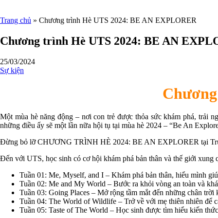
Trang chủ
»
Chương trình Hè UTS 2024: BE AN EXPLORER
Chương trình Hè UTS 2024: BE AN EXP
25/03/2024
Sự kiện
Chương
Một mùa hè năng động – nơi con trẻ được thỏa sức khám phá, trải ng
những điều ấy sẽ một lần nữa hội tụ tại mùa hè 2024 – “Be An Explore
Đừng bỏ lỡ CHƯƠNG TRÌNH HÈ 2024: BE AN EXPLORER tại Trường Quố
Đến với UTS, học sinh có cơ hội khám phá bản thân và thế giới xung 
Tuần 01: Me, Myself, and I – Khám phá bản thân, hiểu mình giú
Tuần 02: Me and My World – Bước ra khỏi vòng an toàn và kh
Tuần 03: Going Places – Mở rộng tầm mắt đến những chân trời ki
Tuần 04: The World of Wildlife – Trở về với mẹ thiên nhiên để
Tuần 05: Taste of The World – Học sinh được tìm hiểu kiến thức