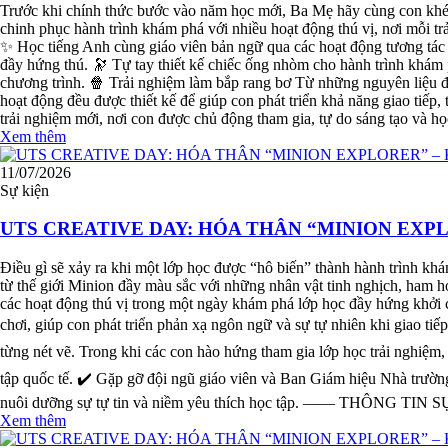
Trước khi chính thức bước vào năm học mới, Ba Mẹ hãy cùng con khép
chinh phục hành trình khám phá với nhiều hoạt động thú vị, nơi mỗi tr
✨ Học tiếng Anh cùng giáo viên bản ngữ qua các hoạt động tương tác C
đầy hứng thú. 🔭 Tự tay thiết kế chiếc ống nhòm cho hành trình khám
chương trình. 🍿 Trải nghiệm làm bắp rang bơ Từ những nguyên liệu đơ
hoạt động đều được thiết kế để giúp con phát triển khả năng giao tiếp, 
trải nghiệm mới, nơi con được chủ động tham gia, tự do sáng tạo và h
Xem thêm
11/07/2026
Sự kiện
UTS CREATIVE DAY: HÓA THÂN “MINION EXP
Điều gì sẽ xảy ra khi một lớp học được “hô biến” thành hành trình kh
từ thế giới Minion đầy màu sắc với những nhân vật tinh nghịch, ham 
các hoạt động thú vị trong một ngày khám phá lớp học đầy hứng khởi 
chơi, giúp con phát triển phản xạ ngôn ngữ và sự tự nhiên khi giao tiếp
từng nét vẽ. Trong khi các con hào hứng tham gia lớp học trải nghiệm
tập quốc tế. ✔️ Gặp gỡ đội ngũ giáo viên và Ban Giám hiệu Nhà trường
nuôi dưỡng sự tự tin và niềm yêu thích học tập. —— THÔNG TIN SỰ 
Xem thêm