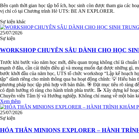
Bên cạnh thời gian học tập bổ ích, học sinh còn được tham gia các ho
vị chỉ có tại Chương trình Hè UTS: BE AN EXPLORER.
Sự kiện khác
25/07/2026
Sự kiện
WORKSHOP CHUYÊN SÂU DÀNH CHO HỌC SINH
Trước khi bước vào năm học mới, điều quan trọng không chỉ là chuẩn 
mạnh ở đâu, cần cải thiện điều gì và mong muốn đạt được những gì, mỗ
bước khởi đầu của năm học, UTS tổ chức workshop “Lập kế hoạch họ
tập” dành riêng cho mình thông qua ba hoạt động chính: 💡 Hiểu bản 
phương pháp học tập phù hợp với bản thân. 🎯 Đặt mục tiêu rõ ràng 
có định hướng rõ ràng cho hành trình phía trước. 📝 Xây dựng kế hoạ
Chuyên viên Tâm lý và Hướng nghiệp. Không chỉ mang về một bản kế h
Xem thêm
25/07/2026
Sự kiện
HÓA THÂN MINIONS EXPLORER – HÀNH TRÌNH