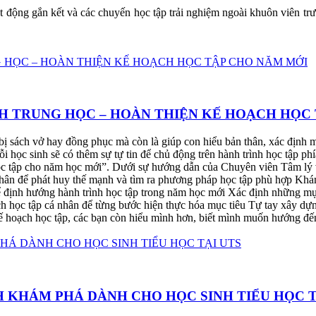
ạt động gắn kết và các chuyến học tập trải nghiệm ngoài khuôn viên tr
 TRUNG HỌC – HOÀN THIỆN KẾ HOẠCH HỌC 
bị sách vở hay đồng phục mà còn là giúp con hiểu bản thân, xác định 
i học sinh sẽ có thêm sự tự tin để chủ động trên hành trình học tập 
c tập cho năm học mới”. Dưới sự hướng dẫn của Chuyên viên Tâm lý 
thân để phát huy thế mạnh và tìm ra phương pháp học tập phù hợp Khám
để định hướng hành trình học tập trong năm học mới Xác định những m
ch học tập cá nhân để từng bước hiện thực hóa mục tiêu Tự tay xây dự
oạch học tập, các bạn còn hiểu mình hơn, biết mình muốn hướng đến 
 KHÁM PHÁ DÀNH CHO HỌC SINH TIỂU HỌC T