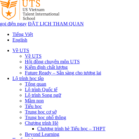
gọi điện ngay
ĐẶT LỊCH THAM QUAN
Tiếng Việt
English
Về UTS
Về UTS
Hội đồng chuyên môn UTS
Kiểm định chất lượng
Future Ready – Sẵn sàng cho tương lai
Lộ trình học tập
Tổng quan
Lộ trình Quốc tế
Lộ trình Song ngữ
Mầm non
Tiểu học
Trung học cơ sở
Trung học phổ thông
Chương trình Hè
Chương trình hè Tiểu học – THPT
Beyond Learning