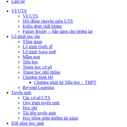
Liên hệ
Về UTS
Về UTS
Hội đồng chuyên môn UTS
Kiểm định chất lượng
Future Ready – Sẵn sàng cho tương lai
Lộ trình học tập
Tổng quan
Lộ trình Quốc tế
Lộ trình Song ngữ
Mầm non
Tiểu học
Trung học cơ sở
Trung học phổ thông
Chương trình Hè
Chương trình hè Tiểu học – THPT
Beyond Learning
Tuyển sinh
Các cơ sở UTS
Quy trình tuyển sinh
Học phí
Tài liệu tuyển sinh
Học bổng ươm dưỡng tài năng
Đời sống học sinh