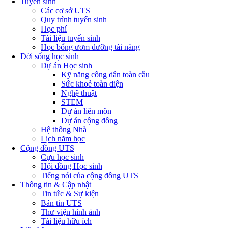
Tuyển sinh
Các cơ sở UTS
Quy trình tuyển sinh
Học phí
Tài liệu tuyển sinh
Học bổng ươm dưỡng tài năng
Đời sống học sinh
Dự án Học sinh
Kỹ năng công dân toàn cầu
Sức khoẻ toàn diện
Nghệ thuật
STEM
Dự án liên môn
Dự án cộng đồng
Hệ thống Nhà
Lịch năm học
Cộng đồng UTS
Cựu học sinh
Hội đồng Học sinh
Tiếng nói của cộng đồng UTS
Thông tin & Cập nhật
Tin tức & Sự kiện
Bản tin UTS
Thư viện hình ảnh
Tài liệu hữu ích