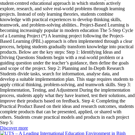
student-centred educational approach in which students actively
explore, research, and solve real-world problems through learning
projects. Instead of only learning theories, students combine
knowledge with practical experiences to develop thinking skills,
teamwork, and problem-solving abilities.. Project-Based Learning is
becoming increasingly popular in modern education The 5-Step Cycle
of a Learning Project (*) A learning project following the Project-
Based Learning (PBL) approach is often implemented through a clear
process, helping students gradually transform knowledge into practical
products. Below are the key steps: Step 1: Identifying Ideas and
Driving Questions Students begin with a real-world problem or a
guiding question under the teacher’s guidance, then define the goals
and scope of the project. Step 2: Planning and In-Depth Research
Students divide tasks, search for information, analyse data, and
develop a suitable implementation plan. This stage requires students to
apply critical thinking, problem-solving, and teamwork skills. Step 3:
Implementation, Testing, and Adjustment During the implementation
process, students apply what they have learned, test their solutions, and
improve their products based on feedback. Step 4: Completing the
Practical Product Based on their ideas and research outcomes, students
complete products that can be presented, applied, or shared with
others. Students create practical models and products in each project
Step 5:
Discover more