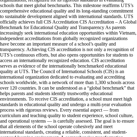
schools that meet global benchmarks. This milestone reaffirms UTS’s
comprehensive educational quality and its long-standing commitment
to sustainable development aligned with international standards. UTS
officially achieves full CIS Accreditation CIS Accreditation – A Global
Benchmark for Educational Quality and Transparency As parents
increasingly seek international education opportunities within Vietnam,
independent accreditations from globally recognized organizations
have become an important measure of a school’s quality and
transparency. Achieving CIS accreditation is not only a recognition of
UTS’s continuous efforts, but also opens opportunities for students to
access an internationally recognized education. CIS accreditation
serves as evidence of the internationally benchmarked educational
quality at UTS. The Council of International Schools (CIS) is an
international organization dedicated to evaluating and accrediting
schools worldwide, with a network of more than 1,300 schools across
over 120 countries. It can be understood as a “global benchmark” that
helps parents and students identify trustworthy educational
environments. To receive CIS accreditation, a school must meet high
standards in educational quality and undergo a multi-year evaluation
process with rigorous reviews. Every essential aspect — from
curriculum and teaching quality to student experience, school culture,
and operational systems — is carefully assessed. The goal is to ensure
that all elements of the school operate cohesively and meet
international standards, creating a reliable, consistent, and student-