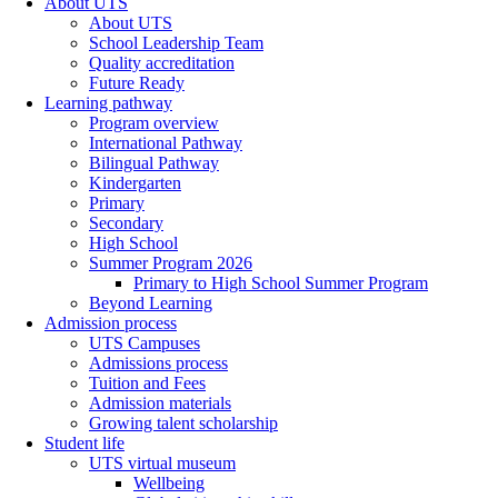
About UTS
About UTS
School Leadership Team
Quality accreditation
Future Ready
Learning pathway
Program overview
International Pathway
Bilingual Pathway
Kindergarten
Primary
Secondary
High School
Summer Program 2026
Primary to High School Summer Program
Beyond Learning
Admission process
UTS Campuses
Admissions process
Tuition and Fees
Admission materials
Growing talent scholarship
Student life
UTS virtual museum
Wellbeing