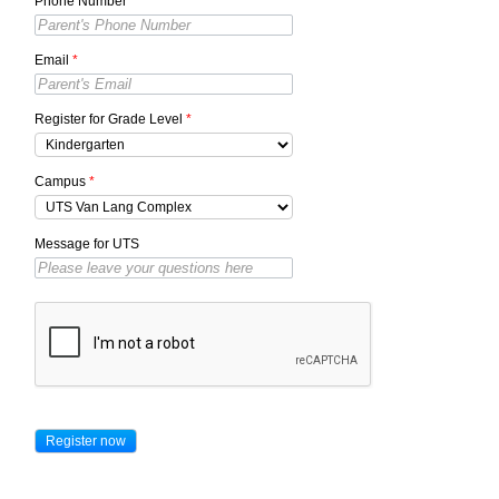
Phone Number
*
Email
*
Register for Grade Level
*
Campus
*
Message for UTS