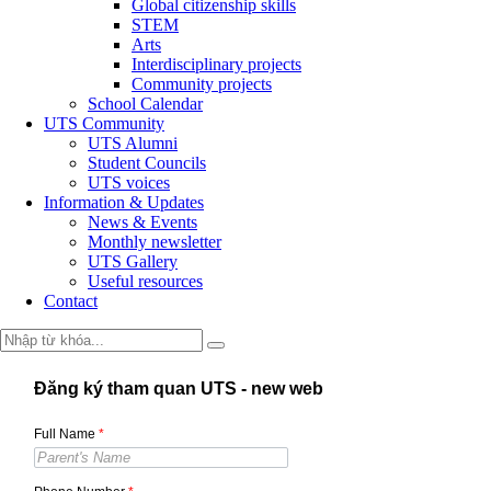
Global citizenship skills
STEM
Arts
Interdisciplinary projects
Community projects
School Calendar
UTS Community
UTS Alumni
Student Councils
UTS voices
Information & Updates
News & Events
Monthly newsletter
UTS Gallery
Useful resources
Contact
Đăng ký tham quan UTS - new web
Full Name
*