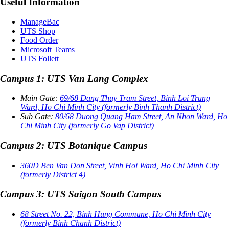
Useful Information
ManageBac
UTS Shop
Food Order
Microsoft Teams
UTS Follett
Campus 1: UTS Van Lang Complex
Main Gate:
69/68 Dang Thuy Tram Street, Binh Loi Trung
Ward, Ho Chi Minh City (formerly Binh Thanh District)
Sub Gate:
80/68 Duong Quang Ham Street, An Nhon Ward, Ho
Chi Minh City (formerly Go Vap District)
Campus 2: UTS Botanique Campus
360D Ben Van Don Street, Vinh Hoi Ward, Ho Chi Minh City
(formerly District 4)
Campus 3: UTS Saigon South Campus
68 Street No. 22, Binh Hung Commune, Ho Chi Minh City
(formerly Binh Chanh District)