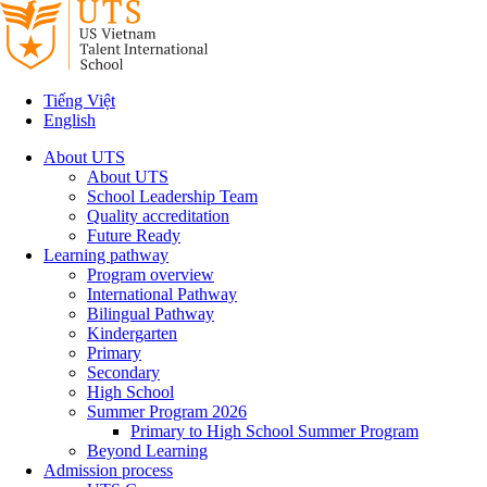
Tiếng Việt
English
About UTS
About UTS
School Leadership Team
Quality accreditation
Future Ready
Learning pathway
Program overview
International Pathway
Bilingual Pathway
Kindergarten
Primary
Secondary
High School
Summer Program 2026
Primary to High School Summer Program
Beyond Learning
Admission process