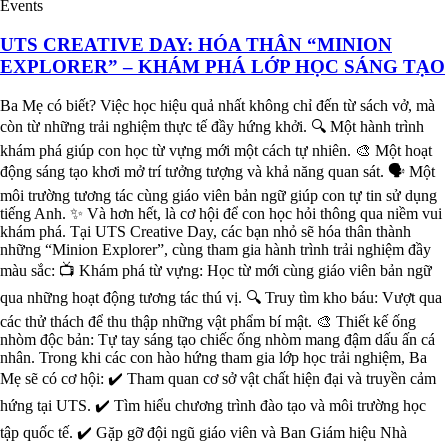
Events
UTS CREATIVE DAY: HÓA THÂN “MINION
EXPLORER” – KHÁM PHÁ LỚP HỌC SÁNG TẠO
Ba Mẹ có biết? Việc học hiệu quả nhất không chỉ đến từ sách vở, mà
còn từ những trải nghiệm thực tế đầy hứng khởi. 🔍 Một hành trình
khám phá giúp con học từ vựng mới một cách tự nhiên. 🎨 Một hoạt
động sáng tạo khơi mở trí tưởng tượng và khả năng quan sát. 🗣️ Một
môi trường tương tác cùng giáo viên bản ngữ giúp con tự tin sử dụng
tiếng Anh. ✨ Và hơn hết, là cơ hội để con học hỏi thông qua niềm vui
khám phá. Tại UTS Creative Day, các bạn nhỏ sẽ hóa thân thành
những “Minion Explorer”, cùng tham gia hành trình trải nghiệm đầy
màu sắc: 📺 Khám phá từ vựng: Học từ mới cùng giáo viên bản ngữ
qua những hoạt động tương tác thú vị. 🔍 Truy tìm kho báu: Vượt qua
các thử thách để thu thập những vật phẩm bí mật. 🎨 Thiết kế ống
nhòm độc bản: Tự tay sáng tạo chiếc ống nhòm mang đậm dấu ấn cá
nhân. Trong khi các con hào hứng tham gia lớp học trải nghiệm, Ba
Mẹ sẽ có cơ hội: ✔️ Tham quan cơ sở vật chất hiện đại và truyền cảm
hứng tại UTS. ✔️ Tìm hiểu chương trình đào tạo và môi trường học
tập quốc tế. ✔️ Gặp gỡ đội ngũ giáo viên và Ban Giám hiệu Nhà