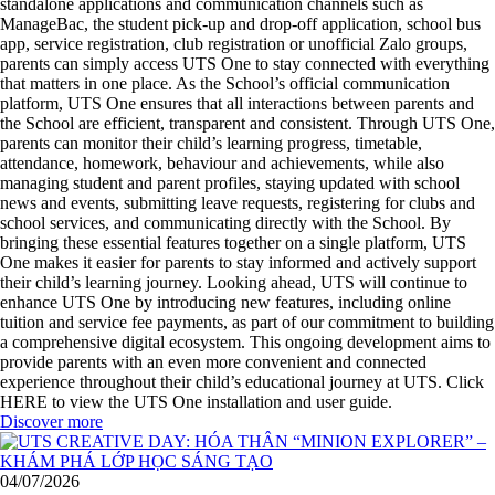
standalone applications and communication channels such as
ManageBac, the student pick-up and drop-off application, school bus
app, service registration, club registration or unofficial Zalo groups,
parents can simply access UTS One to stay connected with everything
that matters in one place. As the School’s official communication
platform, UTS One ensures that all interactions between parents and
the School are efficient, transparent and consistent. Through UTS One,
parents can monitor their child’s learning progress, timetable,
attendance, homework, behaviour and achievements, while also
managing student and parent profiles, staying updated with school
news and events, submitting leave requests, registering for clubs and
school services, and communicating directly with the School. By
bringing these essential features together on a single platform, UTS
One makes it easier for parents to stay informed and actively support
their child’s learning journey. Looking ahead, UTS will continue to
enhance UTS One by introducing new features, including online
tuition and service fee payments, as part of our commitment to building
a comprehensive digital ecosystem. This ongoing development aims to
provide parents with an even more convenient and connected
experience throughout their child’s educational journey at UTS. Click
HERE to view the UTS One installation and user guide.
Discover more
04/07/2026