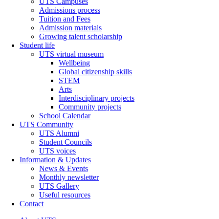
UTS Campuses
Admissions process
Tuition and Fees
Admission materials
Growing talent scholarship
Student life
UTS virtual museum
Wellbeing
Global citizenship skills
STEM
Arts
Interdisciplinary projects
Community projects
School Calendar
UTS Community
UTS Alumni
Student Councils
UTS voices
Information & Updates
News & Events
Monthly newsletter
UTS Gallery
Useful resources
Contact