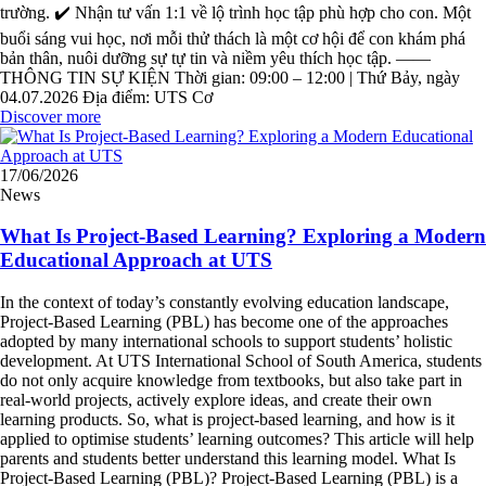
trường. ✔️ Nhận tư vấn 1:1 về lộ trình học tập phù hợp cho con. Một
buổi sáng vui học, nơi mỗi thử thách là một cơ hội để con khám phá
bản thân, nuôi dưỡng sự tự tin và niềm yêu thích học tập. ——
THÔNG TIN SỰ KIỆN Thời gian: 09:00 – 12:00 | Thứ Bảy, ngày
04.07.2026 Địa điểm: UTS Cơ
Discover more
17/06/2026
News
What Is Project-Based Learning? Exploring a Modern
Educational Approach at UTS
In the context of today’s constantly evolving education landscape,
Project-Based Learning (PBL) has become one of the approaches
adopted by many international schools to support students’ holistic
development. At UTS International School of South America, students
do not only acquire knowledge from textbooks, but also take part in
real-world projects, actively explore ideas, and create their own
learning products. So, what is project-based learning, and how is it
applied to optimise students’ learning outcomes? This article will help
parents and students better understand this learning model. What Is
Project-Based Learning (PBL)? Project-Based Learning (PBL) is a