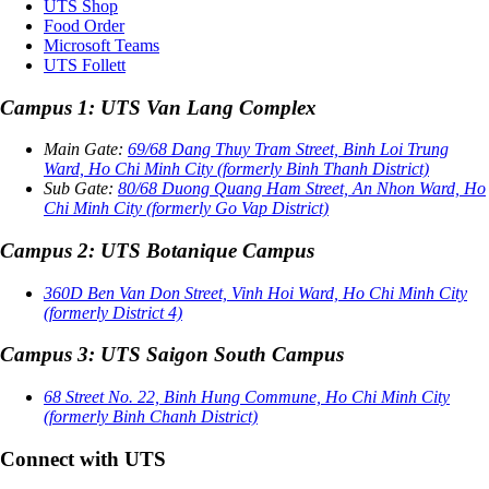
UTS Shop
Food Order
Microsoft Teams
UTS Follett
Campus 1: UTS Van Lang Complex
Main Gate:
69/68 Dang Thuy Tram Street, Binh Loi Trung
Ward, Ho Chi Minh City (formerly Binh Thanh District)
Sub Gate:
80/68 Duong Quang Ham Street, An Nhon Ward, Ho
Chi Minh City (formerly Go Vap District)
Campus 2: UTS Botanique Campus
360D Ben Van Don Street, Vinh Hoi Ward, Ho Chi Minh City
(formerly District 4)
Campus 3: UTS Saigon South Campus
68 Street No. 22, Binh Hung Commune, Ho Chi Minh City
(formerly Binh Chanh District)
Connect with UTS