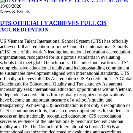
10/06/2026
News & Events
UTS OFFICIALLY ACHIEVES FULL CIS
ACCREDITATION
US Vietnam Talent International School System (UTS) has officially
achieved full accreditation from the Council of International Schools
(CIS), one of the world’s leading international education accreditation
organizations, recognized for its rigorous standards in evaluating
schools that meet global benchmarks. This milestone reaffirms UTS’s
comprehensive educational quality and its long-standing commitment
to sustainable development aligned with international standards. UTS
officially achieves full CIS Accreditation CIS Accreditation – A Global
Benchmark for Educational Quality and Transparency As parents
increasingly seek international education opportunities within Vietnam,
independent accreditations from globally recognized organizations
have become an important measure of a school’s quality and
transparency. Achieving CIS accreditation is not only a recognition of
UTS’s continuous efforts, but also opens opportunities for students to
access an internationally recognized education. CIS accreditation
serves as evidence of the internationally benchmarked educational
quality at UTS. The Council of International Schools (CIS) is an
international organization dedicated to evaluating and accrediting