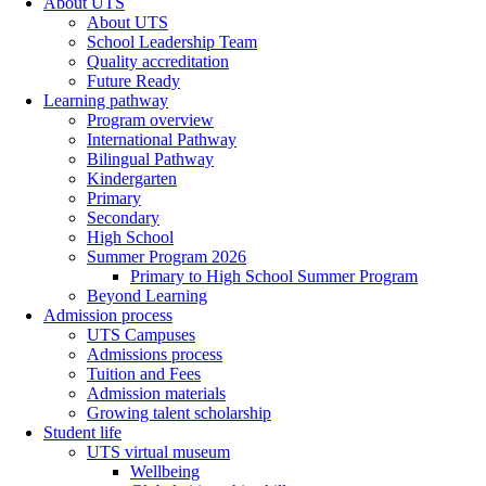
About UTS
About UTS
School Leadership Team
Quality accreditation
Future Ready
Learning pathway
Program overview
International Pathway
Bilingual Pathway
Kindergarten
Primary
Secondary
High School
Summer Program 2026
Primary to High School Summer Program
Beyond Learning
Admission process
UTS Campuses
Admissions process
Tuition and Fees
Admission materials
Growing talent scholarship
Student life
UTS virtual museum
Wellbeing