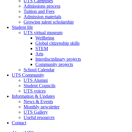
UTS Campuses
Admissions process
Tuition and Fees
Admission materials
Growing talent scholarship
Student life
UTS virtual museum
Wellbeing
Global citizenship skills
STEM
Arts
Interdisciplinary projects
Community projects
School Calendar
UTS Community
UTS Alumni
Student Councils
UTS voices
Information & Updates
News & Events
Monthly newsletter
UTS Gallery
Useful resources
Contact