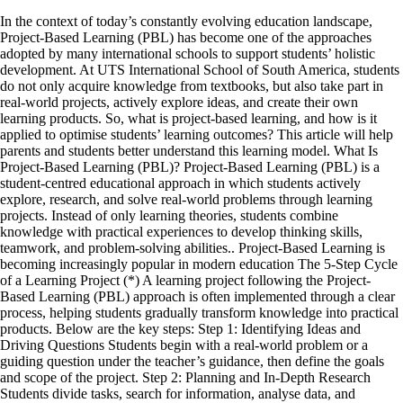
In the context of today’s constantly evolving education landscape,
Project-Based Learning (PBL) has become one of the approaches
adopted by many international schools to support students’ holistic
development. At UTS International School of South America, students
do not only acquire knowledge from textbooks, but also take part in
real-world projects, actively explore ideas, and create their own
learning products. So, what is project-based learning, and how is it
applied to optimise students’ learning outcomes? This article will help
parents and students better understand this learning model. What Is
Project-Based Learning (PBL)? Project-Based Learning (PBL) is a
student-centred educational approach in which students actively
explore, research, and solve real-world problems through learning
projects. Instead of only learning theories, students combine
knowledge with practical experiences to develop thinking skills,
teamwork, and problem-solving abilities.. Project-Based Learning is
becoming increasingly popular in modern education The 5-Step Cycle
of a Learning Project (*) A learning project following the Project-
Based Learning (PBL) approach is often implemented through a clear
process, helping students gradually transform knowledge into practical
products. Below are the key steps: Step 1: Identifying Ideas and
Driving Questions Students begin with a real-world problem or a
guiding question under the teacher’s guidance, then define the goals
and scope of the project. Step 2: Planning and In-Depth Research
Students divide tasks, search for information, analyse data, and