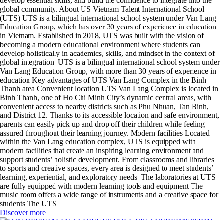
develop essential skills, and build the confidence to integrate into the
global community. About US Vietnam Talent International School
(UTS) UTS is a bilingual international school system under Van Lang
Education Group, which has over 30 years of experience in education
in Vietnam. Established in 2018, UTS was built with the vision of
becoming a modern educational environment where students can
develop holistically in academics, skills, and mindset in the context of
global integration. UTS is a bilingual international school system under
Van Lang Education Group, with more than 30 years of experience in
education Key advantages of UTS Van Lang Complex in the Binh
Thanh area Convenient location UTS Van Lang Complex is located in
Binh Thanh, one of Ho Chi Minh City’s dynamic central areas, with
convenient access to nearby districts such as Phu Nhuan, Tan Binh,
and District 12. Thanks to its accessible location and safe environment,
parents can easily pick up and drop off their children while feeling
assured throughout their learning journey. Modern facilities Located
within the Van Lang education complex, UTS is equipped with
modern facilities that create an inspiring learning environment and
support students’ holistic development. From classrooms and libraries
to sports and creative spaces, every area is designed to meet students’
learning, experiential, and exploratory needs. The laboratories at UTS
are fully equipped with modern learning tools and equipment The
music room offers a wide range of instruments and a creative space for
students The UTS
Discover more