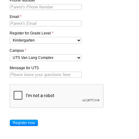
Phone Number
*
Email
*
Register for Grade Level
*
Campus
*
Message for UTS