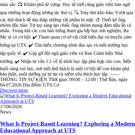
màu sắc: 📺 Khám phá từ vựng: Học từ mới cùng giáo viên bản ngữ
qua những hoạt động tương tác thú vị. 🔍 Truy tìm kho báu: Vượt qua
các thử thách để thu thập những vật phẩm bí mật. 🎨 Thiết kế ống
nhòm độc bản: Tự tay sáng tạo chiếc ống nhòm mang đậm dấu ấn cá
nhân. Trong khi các con hào hứng tham gia lớp học trải nghiệm, Ba
Mẹ sẽ có cơ hội: ✔️ Tham quan cơ sở vật chất hiện đại và truyền cảm
hứng tại UTS. ✔️ Tìm hiểu chương trình đào tạo và môi trường học
tập quốc tế. ✔️ Gặp gỡ đội ngũ giáo viên và Ban Giám hiệu Nhà
trường. ✔️ Nhận tư vấn 1:1 về lộ trình học tập phù hợp cho con. Một
buổi sáng vui học, nơi mỗi thử thách là một cơ hội để con khám phá
bản thân, nuôi dưỡng sự tự tin và niềm yêu thích học tập. ——
THÔNG TIN SỰ KIỆN Thời gian: 09:00 – 12:00 | Thứ Bảy, ngày
04.07.2026 Địa điểm: UTS Cơ
Discover more
17/06/2026
News
What Is Project-Based Learning? Exploring a Modern
Educational Approach at UTS