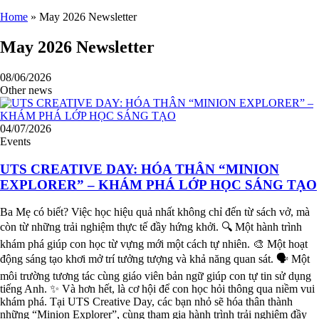
Home
»
May 2026 Newsletter
May 2026 Newsletter
08/06/2026
Other news
04/07/2026
Events
UTS CREATIVE DAY: HÓA THÂN “MINION
EXPLORER” – KHÁM PHÁ LỚP HỌC SÁNG TẠO
Ba Mẹ có biết? Việc học hiệu quả nhất không chỉ đến từ sách vở, mà
còn từ những trải nghiệm thực tế đầy hứng khởi. 🔍 Một hành trình
khám phá giúp con học từ vựng mới một cách tự nhiên. 🎨 Một hoạt
động sáng tạo khơi mở trí tưởng tượng và khả năng quan sát. 🗣️ Một
môi trường tương tác cùng giáo viên bản ngữ giúp con tự tin sử dụng
tiếng Anh. ✨ Và hơn hết, là cơ hội để con học hỏi thông qua niềm vui
khám phá. Tại UTS Creative Day, các bạn nhỏ sẽ hóa thân thành
những “Minion Explorer”, cùng tham gia hành trình trải nghiệm đầy