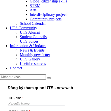
Global citizenship skills
STEM
Arts
Interdisciplinary projects
Community projects
School Calendar
UTS Community
UTS Alumni
Student Councils
UTS voices
Information & Updates
News & Events
Monthly newsletter
UTS Gallery
Useful resources
Contact
Đăng ký tham quan UTS - new web
Full Name
*