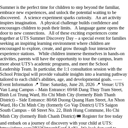
Summer is the perfect time for children to step beyond the familiar,
embrace new experiences, and unlock the potential waiting to be
discovered. A science experiment sparks curiosity. An art activity
inspires imagination. A physical challenge builds confidence and
encourages children to push their limits. A language game opens the
door to new connections. All of these exciting experiences come
together at UTS Summer Discovery Day – a special event for families
seeking an inspiring learning environment where children are
encouraged to explore, create, and grow through four interactive
experience stations. While children immerse themselves in hands-on
activities, parents will have the opportunity to tour the campus, learn
more about UTS’s academic programs, and meet the School
Leadership Team. In particular, the 1:1 consultation session with the
School Principal will provide valuable insights into a learning pathway
tailored to each child’s abilities, age, and developmental goals. ——
Event Information 📍 Time: Saturday, June 20, 2026 📍 Venue: UTS
Van Lang Campus – Main Entrance: 69/68 Dang Thuy Tram Street,
Binh Loi Trung Ward, Ho Chi Minh City (formerly Binh Thanh
District) – Side Entrance: 80/68 Duong Quang Ham Street, An Nhon
Ward, Ho Chi Minh City (formerly Go Vap District) UTS Saigon
South Campus – 68 Street No. 22, Binh Hung Commune, Ho Chi
Minh City (formerly Binh Chanh District) 🎟 Register for free today
and embark on a journey of discovery with your child at UTS: