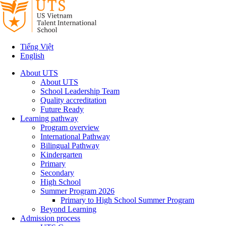
Tiếng Việt
English
About UTS
About UTS
School Leadership Team
Quality accreditation
Future Ready
Learning pathway
Program overview
International Pathway
Bilingual Pathway
Kindergarten
Primary
Secondary
High School
Summer Program 2026
Primary to High School Summer Program
Beyond Learning
Admission process