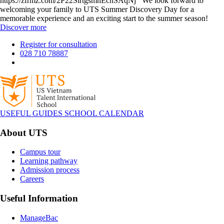
https://zfrmz.com/2P22SlrtgsmhEcnSAqNj We look forward to
welcoming your family to UTS Summer Discovery Day for a
memorable experience and an exciting start to the summer season!
Discover more
Register for consultation
028 710 78887
USEFUL GUIDES
SCHOOL CALENDAR
About UTS
Campus tour
Learning pathway
Admission process
Careers
Useful Information
ManageBac