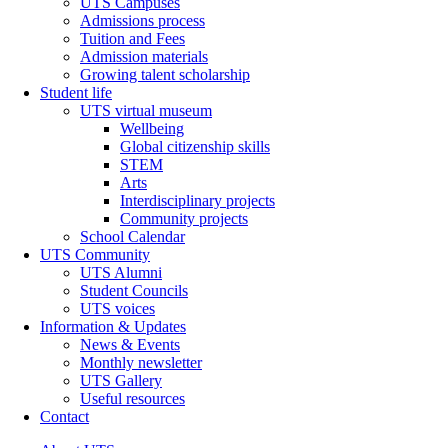
UTS Campuses
Admissions process
Tuition and Fees
Admission materials
Growing talent scholarship
Student life
UTS virtual museum
Wellbeing
Global citizenship skills
STEM
Arts
Interdisciplinary projects
Community projects
School Calendar
UTS Community
UTS Alumni
Student Councils
UTS voices
Information & Updates
News & Events
Monthly newsletter
UTS Gallery
Useful resources
Contact