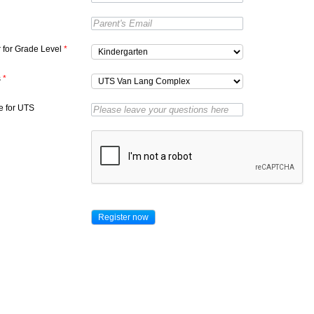
r for Grade Level
*
s
*
 for UTS