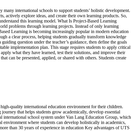
 many international schools to support students’ holistic development.
, actively explore ideas, and create their own learning products. So,
er understand this learning model. What Is Project-Based Learning
rld problems through learning projects. Instead of only learning
t-Based Learning is becoming increasingly popular in modern education
ough a clear process, helping students gradually transform knowledge
a guiding question under the teacher’s guidance, then define the goals
able implementation plan. This stage requires students to apply critical
pply what they have learned, test their solutions, and improve their
hat can be presented, applied, or shared with others. Students create
gh-quality international education environment for their children.
g journey that helps students grow academically, develop essential
gual international school system under Van Lang Education Group, which
l environment where students can develop holistically in academics,
th more than 30 years of experience in education Key advantages of UTS