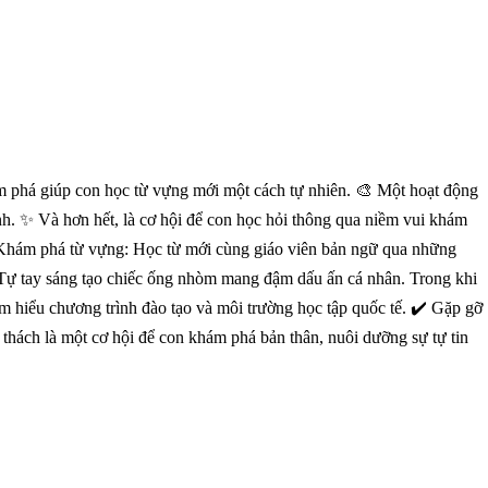
ám phá giúp con học từ vựng mới một cách tự nhiên. 🎨 Một hoạt động
Anh. ✨ Và hơn hết, là cơ hội để con học hỏi thông qua niềm vui khám
 Khám phá từ vựng: Học từ mới cùng giáo viên bản ngữ qua những
: Tự tay sáng tạo chiếc ống nhòm mang đậm dấu ấn cá nhân. Trong khi
m hiểu chương trình đào tạo và môi trường học tập quốc tế. ✔️ Gặp gỡ
 thách là một cơ hội để con khám phá bản thân, nuôi dưỡng sự tự tin