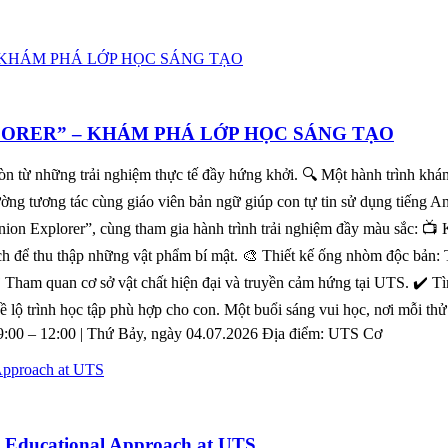
LORER” – KHÁM PHÁ LỚP HỌC SÁNG TẠO
còn từ những trải nghiệm thực tế đầy hứng khởi. 🔍 Một hành trình kh
rường tương tác cùng giáo viên bản ngữ giúp con tự tin sử dụng tiếng 
nion Explorer”, cùng tham gia hành trình trải nghiệm đầy màu sắc: 
hách để thu thập những vật phẩm bí mật. 🎨 Thiết kế ống nhòm độc bản
️ Tham quan cơ sở vật chất hiện đại và truyền cảm hứng tại UTS. ✔️ Tì
 lộ trình học tập phù hợp cho con. Một buổi sáng vui học, nơi mỗi thử
00 – 12:00 | Thứ Bảy, ngày 04.07.2026 Địa điểm: UTS Cơ
n Educational Approach at UTS