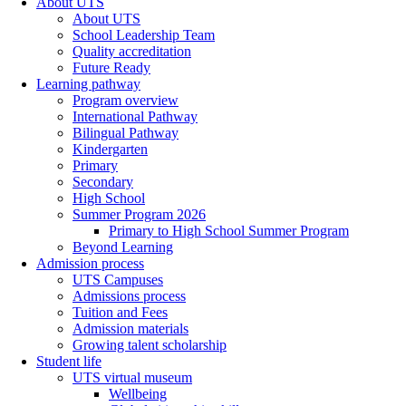
About UTS
About UTS
School Leadership Team
Quality accreditation
Future Ready
Learning pathway
Program overview
International Pathway
Bilingual Pathway
Kindergarten
Primary
Secondary
High School
Summer Program 2026
Primary to High School Summer Program
Beyond Learning
Admission process
UTS Campuses
Admissions process
Tuition and Fees
Admission materials
Growing talent scholarship
Student life
UTS virtual museum
Wellbeing