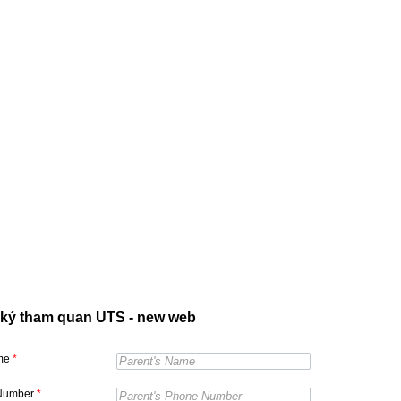
ký tham quan UTS - new web
ame
*
Number
*