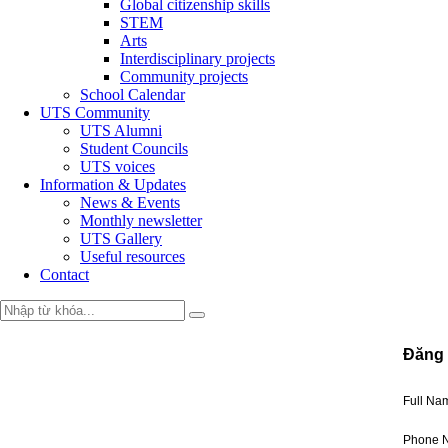
Global citizenship skills
STEM
Arts
Interdisciplinary projects
Community projects
School Calendar
UTS Community
UTS Alumni
Student Councils
UTS voices
Information & Updates
News & Events
Monthly newsletter
UTS Gallery
Useful resources
Contact
Đăng 
Full N
Phone 