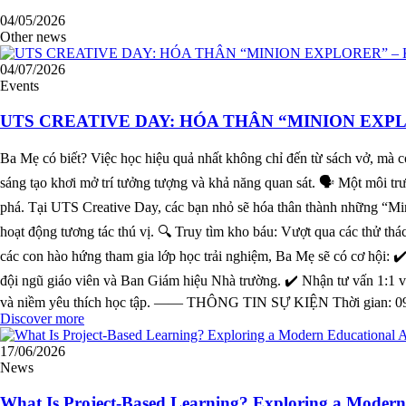
04/05/2026
Other news
04/07/2026
Events
UTS CREATIVE DAY: HÓA THÂN “MINION EXP
Ba Mẹ có biết? Việc học hiệu quả nhất không chỉ đến từ sách vở, mà 
sáng tạo khơi mở trí tưởng tượng và khả năng quan sát. 🗣️ Một môi t
phá. Tại UTS Creative Day, các bạn nhỏ sẽ hóa thân thành những “Mi
hoạt động tương tác thú vị. 🔍 Truy tìm kho báu: Vượt qua các thử t
các con hào hứng tham gia lớp học trải nghiệm, Ba Mẹ sẽ có cơ hội: ✔
đội ngũ giáo viên và Ban Giám hiệu Nhà trường. ✔️ Nhận tư vấn 1:1 về
và niềm yêu thích học tập. —— THÔNG TIN SỰ KIỆN Thời gian: 09:
Discover more
17/06/2026
News
What Is Project-Based Learning? Exploring a Moder