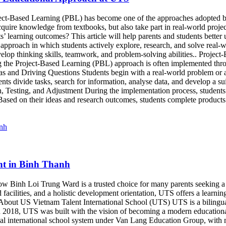
oject-Based Learning (PBL) has become one of the approaches adopted by
ire knowledge from textbooks, but also take part in real-world projects
nts’ learning outcomes? This article will help parents and students bett
pproach in which students actively explore, research, and solve real-wo
elop thinking skills, teamwork, and problem-solving abilities.. Projec
ng the Project-Based Learning (PBL) approach is often implemented thr
deas and Driving Questions Students begin with a real-world problem or 
s divide tasks, search for information, analyse data, and develop a suit
, Testing, and Adjustment During the implementation process, students a
ased on their ideas and research outcomes, students complete products t
nt in Binh Thanh
 Binh Loi Trung Ward is a trusted choice for many parents seeking a hi
acilities, and a holistic development orientation, UTS offers a learnin
ty. About US Vietnam Talent International School (UTS) UTS is a bilin
in 2018, UTS was built with the vision of becoming a modern educationa
lingual international school system under Van Lang Education Group, wi