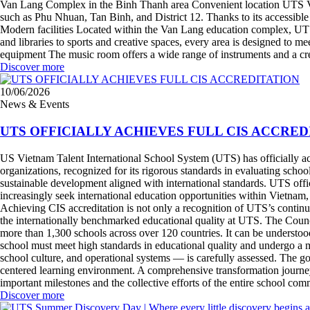
Van Lang Complex in the Binh Thanh area Convenient location UTS Van
such as Phu Nhuan, Tan Binh, and District 12. Thanks to its accessible 
Modern facilities Located within the Van Lang education complex, UTS 
and libraries to sports and creative spaces, every area is designed to m
equipment The music room offers a wide range of instruments and a cr
Discover more
10/06/2026
News & Events
UTS OFFICIALLY ACHIEVES FULL CIS ACCRED
US Vietnam Talent International School System (UTS) has officially achi
organizations, recognized for its rigorous standards in evaluating sch
sustainable development aligned with international standards. UTS off
increasingly seek international education opportunities within Vietnam
Achieving CIS accreditation is not only a recognition of UTS’s continuo
the internationally benchmarked educational quality at UTS. The Counci
more than 1,300 schools across over 120 countries. It can be understoo
school must meet high standards in educational quality and undergo a m
school culture, and operational systems — is carefully assessed. The goal
centered learning environment. A comprehensive transformation journe
important milestones and the collective efforts of the entire school c
Discover more