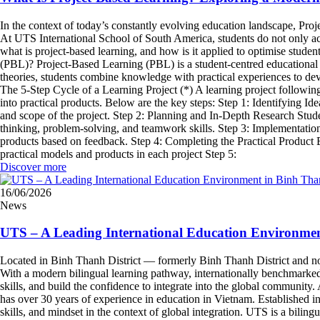
In the context of today’s constantly evolving education landscape, Pr
At UTS International School of South America, students do not only acqu
what is project-based learning, and how is it applied to optimise stude
(PBL)? Project-Based Learning (PBL) is a student-centred educational a
theories, students combine knowledge with practical experiences to dev
The 5-Step Cycle of a Learning Project (*) A learning project followi
into practical products. Below are the key steps: Step 1: Identifying I
and scope of the project. Step 2: Planning and In-Depth Research Student
thinking, problem-solving, and teamwork skills. Step 3: Implementation
products based on feedback. Step 4: Completing the Practical Product B
practical models and products in each project Step 5:
Discover more
16/06/2026
News
UTS – A Leading International Education Environme
Located in Binh Thanh District — formerly Binh Thanh District and now
With a modern bilingual learning pathway, internationally benchmarked f
skills, and build the confidence to integrate into the global communi
has over 30 years of experience in education in Vietnam. Established 
skills, and mindset in the context of global integration. UTS is a bi