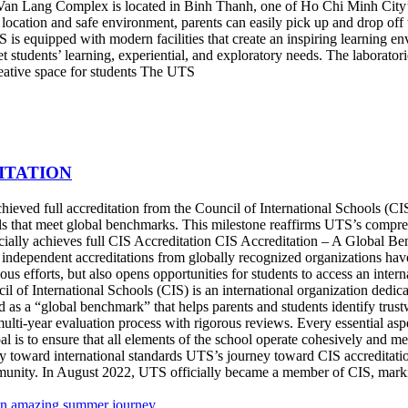
 Lang Complex is located in Binh Thanh, one of Ho Chi Minh City’s dy
location and safe environment, parents can easily pick up and drop off t
is equipped with modern facilities that create an inspiring learning e
eet students’ learning, experiential, and exploratory needs. The laborat
eative space for students The UTS
ITATION
eved full accreditation from the Council of International Schools (CIS)
ools that meet global benchmarks. This milestone reaffirms UTS’s compr
icially achieves full CIS Accreditation CIS Accreditation – A Global 
, independent accreditations from globally recognized organizations ha
us efforts, but also opens opportunities for students to access an inter
l of International Schools (CIS) is an international organization dedic
d as a “global benchmark” that helps parents and students identify trus
ulti-year evaluation process with rigorous reviews. Every essential as
 is to ensure that all elements of the school operate cohesively and meet
y toward international standards UTS’s journey toward CIS accreditat
ommunity. In August 2022, UTS officially became a member of CIS, marki