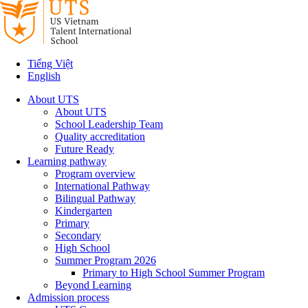
Tiếng Việt
English
About UTS
About UTS
School Leadership Team
Quality accreditation
Future Ready
Learning pathway
Program overview
International Pathway
Bilingual Pathway
Kindergarten
Primary
Secondary
High School
Summer Program 2026
Primary to High School Summer Program
Beyond Learning
Admission process