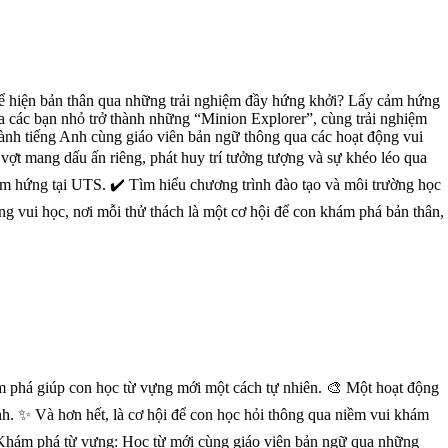
 thể hiện bản thân qua những trải nghiệm đầy hứng khởi? Lấy cảm hứng
a các bạn nhỏ trở thành những “Minion Explorer”, cùng trải nghiệm
hành tiếng Anh cùng giáo viên bản ngữ thông qua các hoạt động vui
ếc vợt mang dấu ấn riêng, phát huy trí tưởng tượng và sự khéo léo qua
cảm hứng tại UTS. ✔️ Tìm hiểu chương trình đào tạo và môi trường học
ng vui học, nơi mỗi thử thách là một cơ hội để con khám phá bản thân,
ám phá giúp con học từ vựng mới một cách tự nhiên. 🎨 Một hoạt động
Anh. ✨ Và hơn hết, là cơ hội để con học hỏi thông qua niềm vui khám
 Khám phá từ vựng: Học từ mới cùng giáo viên bản ngữ qua những