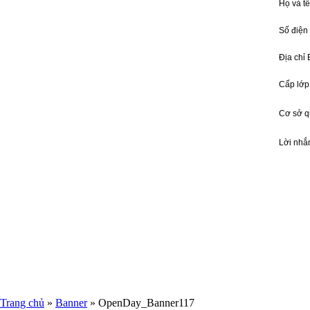
Họ và t
Số điện
Địa chỉ
Cấp lớp
Cơ sở 
Lời nhắ
Trang chủ
»
Banner
»
OpenDay_Banner117