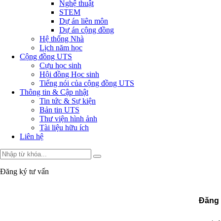
Nghệ thuật
STEM
Dự án liên môn
Dự án cộng đồng
Hệ thống Nhà
Lịch năm học
Cộng đồng UTS
Cựu học sinh
Hội đồng Học sinh
Tiếng nói của cộng đồng UTS
Thông tin & Cập nhật
Tin tức & Sự kiện
Bản tin UTS
Thư viện hình ảnh
Tài liệu hữu ích
Liên hệ
Đăng ký tư vấn
Đăng 