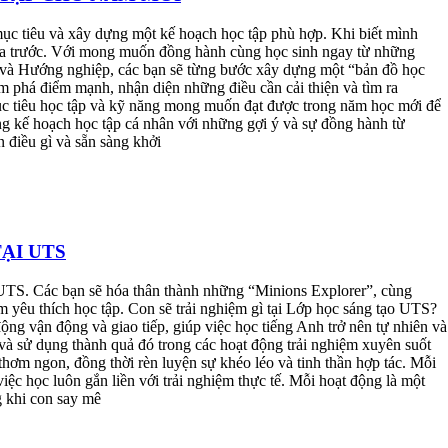
mục tiêu và xây dựng một kế hoạch học tập phù hợp. Khi biết mình
phía trước. Với mong muốn đồng hành cùng học sinh ngay từ những
và Hướng nghiệp, các bạn sẽ từng bước xây dựng một “bản đồ học
 phá điểm mạnh, nhận diện những điều cần cải thiện và tìm ra
ục tiêu học tập và kỹ năng mong muốn đạt được trong năm học mới để
ng kế hoạch học tập cá nhân với những gợi ý và sự đồng hành từ
điều gì và sẵn sàng khởi
ẠI UTS
 UTS. Các bạn sẽ hóa thân thành những “Minions Explorer”, cùng
m yêu thích học tập. Con sẽ trải nghiệm gì tại Lớp học sáng tạo UTS?
ng vận động và giao tiếp, giúp việc học tiếng Anh trở nên tự nhiên và
à sử dụng thành quả đó trong các hoạt động trải nghiệm xuyên suốt
hơm ngon, đồng thời rèn luyện sự khéo léo và tinh thần hợp tác. Mỗi
việc học luôn gắn liền với trải nghiệm thực tế. Mỗi hoạt động là một
g khi con say mê