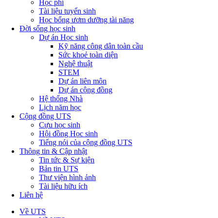
Học phí
Tài liệu tuyển sinh
Học bổng ươm dưỡng tài năng
Đời sống học sinh
Dự án Học sinh
Kỹ năng công dân toàn cầu
Sức khoẻ toàn diện
Nghệ thuật
STEM
Dự án liên môn
Dự án cộng đồng
Hệ thống Nhà
Lịch năm học
Cộng đồng UTS
Cựu học sinh
Hội đồng Học sinh
Tiếng nói của cộng đồng UTS
Thông tin & Cập nhật
Tin tức & Sự kiện
Bản tin UTS
Thư viện hình ảnh
Tài liệu hữu ích
Liên hệ
Về UTS