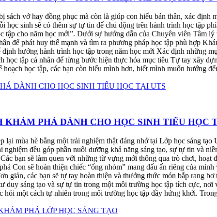
bị sách vở hay đồng phục mà còn là giúp con hiểu bản thân, xác định 
i học sinh sẽ có thêm sự tự tin để chủ động trên hành trình học tập 
c tập cho năm học mới”. Dưới sự hướng dẫn của Chuyên viên Tâm lý 
thân để phát huy thế mạnh và tìm ra phương pháp học tập phù hợp Khám
để định hướng hành trình học tập trong năm học mới Xác định những m
ch học tập cá nhân để từng bước hiện thực hóa mục tiêu Tự tay xây dự
oạch học tập, các bạn còn hiểu mình hơn, biết mình muốn hướng đến 
 KHÁM PHÁ DÀNH CHO HỌC SINH TIỂU HỌC T
 lại mùa hè bằng một trải nghiệm thật đáng nhớ tại Lớp học sáng tạo
ải nghiệm đều góp phần nuôi dưỡng khả năng sáng tạo, sự tự tin và niề
ác bạn sẽ làm quen với những từ vựng mới thông qua trò chơi, hoạt độ
 phá Con sẽ hoàn thiện chiếc “ống nhòm” mang dấu ấn riêng của mình v
n giản, các bạn sẽ tự tay hoàn thiện và thưởng thức món bắp rang bơ t
tư duy sáng tạo và sự tự tin trong một môi trường học tập tích cực, nơi 
ọc hỏi một cách tự nhiên trong môi trường học tập đầy hứng khởi. Tron