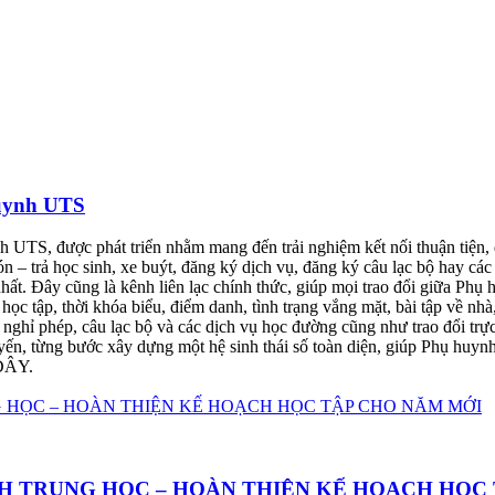
huynh UTS
 UTS, được phát triển nhằm mang đến trải nghiệm kết nối thuận tiện, 
n – trả học sinh, xe buýt, đăng ký dịch vụ, đăng ký câu lạc bộ hay 
 nhất. Đây cũng là kênh liên lạc chính thức, giúp mọi trao đổi giữa P
ọc tập, thời khóa biểu, điểm danh, tình trạng vắng mặt, bài tập về nh
nghỉ phép, câu lạc bộ và các dịch vụ học đường cũng như trao đổi trực t
yến, từng bước xây dựng một hệ sinh thái số toàn diện, giúp Phụ huynh
 ĐÂY.
 TRUNG HỌC – HOÀN THIỆN KẾ HOẠCH HỌC 