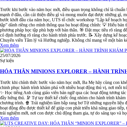
Trước khi bước vào năm học mới, điều quan trọng không chỉ là chuẩn 
mạnh ở đâu, cần cải thiện điều gì và mong muốn đạt được những gì, mỗ
bước khởi đầu của năm học, UTS tổ chức workshop “Lập kế hoạch họ
tập” dành riêng cho mình thông qua ba hoạt động chính: 💡 Hiểu bản 
phương pháp học tập phù hợp với bản thân. 🎯 Đặt mục tiêu rõ ràng 
có định hướng rõ ràng cho hành trình phía trước. 📝 Xây dựng kế hoạ
Chuyên viên Tâm lý và Hướng nghiệp. Không chỉ mang về một bản kế h
Xem thêm
25/07/2026
Sự kiện
HÓA THÂN MINIONS EXPLORER – HÀNH TRÌNH
Trước khi chính thức bước vào năm học mới, Ba Mẹ hãy cùng con khép
chinh phục hành trình khám phá với nhiều hoạt động thú vị, nơi mỗi tr
✨ Học tiếng Anh cùng giáo viên bản ngữ qua các hoạt động tương tác C
đầy hứng thú. 🔭 Tự tay thiết kế chiếc ống nhòm cho hành trình khám
chương trình. 🍿 Trải nghiệm làm bắp rang bơ Từ những nguyên liệu đơ
hoạt động đều được thiết kế để giúp con phát triển khả năng giao tiếp, 
trải nghiệm mới, nơi con được chủ động tham gia, tự do sáng tạo và h
Xem thêm