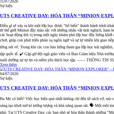
11/07/2026
Sự kiện
UTS CREATIVE DAY: HÓA THÂN “MINION EXP
Điều gì sẽ xảy ra khi một lớp học được “hô biến” thành hành trình kh
từ thế giới Minion đầy màu sắc với những nhân vật tinh nghịch, ham 
các hoạt động thú vị trong một ngày khám phá lớp học đầy hứng khởi 
chơi, giúp con phát triển phản xạ ngôn ngữ và sự tự nhiên khi giao tiếp
từng nét vẽ. Trong khi các con hào hứng tham gia lớp học trải nghiệm
tập quốc tế. ✔️ Gặp gỡ đội ngũ giáo viên và Ban Giám hiệu Nhà trường
nuôi dưỡng sự tự tin và niềm yêu thích học tập. —— THÔNG TIN SỰ 
Xem thêm
04/07/2026
Sự kiện
UTS CREATIVE DAY: HÓA THÂN “MINION EXP
Ba Mẹ có biết? Việc học hiệu quả nhất không chỉ đến từ sách vở, mà 
sáng tạo khơi mở trí tưởng tượng và khả năng quan sát. 🗣️ Một môi t
phá. Tại UTS Creative Day, các bạn nhỏ sẽ hóa thân thành những “Mi