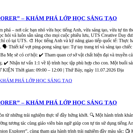
LORER” – KHÁM PHÁ LỚP HỌC SÁNG TẠO
ám phá – nơi các bạn nhỏ vừa học tiếng Anh, vừa sáng tạo, vừa tự tin
học hỏi và luôn sẵn sàng cho mọi cuộc phiêu lưu, UTS Creative Day đư
chỉ có tại UTS. 🎨 Học tiếng Anh và kỹ năng giao tiếp quốc tế: Thực 
. 🗣️ Thiết kế vợt ping-pong sáng tạo: Tự tay trang trí và sáng tạo chi
, Ba Mẹ sẽ có cơ hội: ✔️ Tham quan cơ sở vật chất hiện đại và truyền 
. ✔️ Nhận tư vấn 1:1 về lộ trình học tập phù hợp cho con. Một buổi sá
KIỆN Thời gian: 09:00 – 12:00 | Thứ Bảy, ngày 11.07.2026 Địa
LORER” – KHÁM PHÁ LỚP HỌC SÁNG TẠO
còn từ những trải nghiệm thực tế đầy hứng khởi. 🔍 Một hành trình kh
rường tương tác cùng giáo viên bản ngữ giúp con tự tin sử dụng tiếng 
nion Explorer”, cùng tham gia hành trình trải nghiệm đầy màu sắc: 