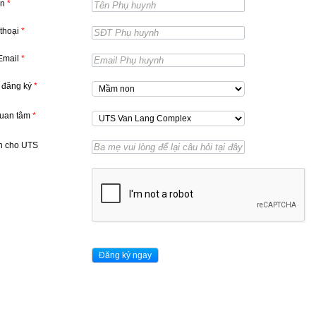
ên
*
 thoại
*
 Email
*
 đăng ký
*
quan tâm
*
n cho UTS