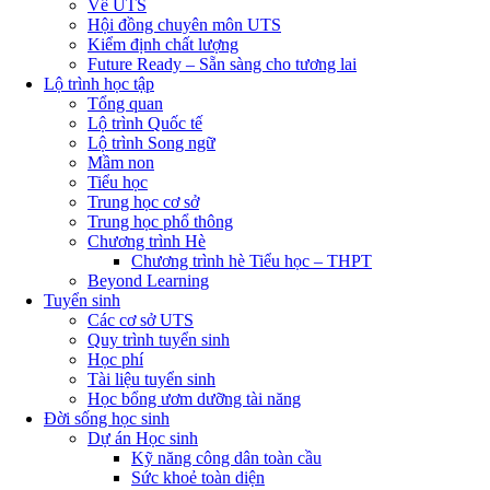
Về UTS
Hội đồng chuyên môn UTS
Kiểm định chất lượng
Future Ready – Sẵn sàng cho tương lai
Lộ trình học tập
Tổng quan
Lộ trình Quốc tế
Lộ trình Song ngữ
Mầm non
Tiểu học
Trung học cơ sở
Trung học phổ thông
Chương trình Hè
Chương trình hè Tiểu học – THPT
Beyond Learning
Tuyển sinh
Các cơ sở UTS
Quy trình tuyển sinh
Học phí
Tài liệu tuyển sinh
Học bổng ươm dưỡng tài năng
Đời sống học sinh
Dự án Học sinh
Kỹ năng công dân toàn cầu
Sức khoẻ toàn diện