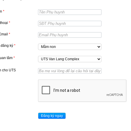
ên
*
 thoại
*
 Email
*
 đăng ký
*
quan tâm
*
n cho UTS