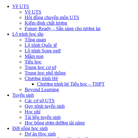
Về UTS
Về UTS
Hội đồng chuyên môn UTS
Kiểm định chất lượng
Future Ready – Sẵn sàng cho tương lai
Lộ trình học tập
Tổng quan
Lộ trình Quốc tế
Lộ trình Song ngữ
Mầm non
Tiểu học
Trung học cơ sở
Trung học phổ thông
Chương trình Hè
Chương trình hè Tiểu học – THPT
Beyond Learning
Tuyển sinh
Các cơ sở UTS
Quy trình tuyển sinh
Học phí
Tài liệu tuyển sinh
Học bổng ươm dưỡng tài năng
Đời sống học sinh
Dự án Học sinh