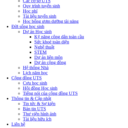
Các cơ sở UTS
Quy trình tuyển sinh
Học phí
Tài liệu tuyển sinh
Học bổng ươm dưỡng tài năng
Đời sống học sinh
Dự án Học sinh
Kỹ năng công dân toàn cầu
Sức khoẻ toàn diện
Nghệ thuật
STEM
Dự án liên môn
Dự án cộng đồng
Hệ thống Nhà
Lịch năm học
Cộng đồng UTS
Cựu học sinh
Hội đồng Học sinh
Tiếng nói của cộng đồng UTS
Thông tin & Cập nhật
Tin tức & Sự kiện
Bản tin UTS
Thư viện hình ảnh
Tài liệu hữu ích
Liên hệ