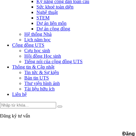
Kỹ năng công dân toàn cầu
Sức khoẻ toàn diện
Nghệ thuật
STEM
Dự án liên môn
Dự án cộng đồng
Hệ thống Nhà
Lịch năm học
Cộng đồng UTS
Cựu học sinh
Hội đồng Học sinh
Tiếng nói của cộng đồng UTS
Thông tin & Cập nhật
Tin tức & Sự kiện
Bản tin UTS
Thư viện hình ảnh
Tài liệu hữu ích
Liên hệ
Đăng ký tư vấn
Đăng 