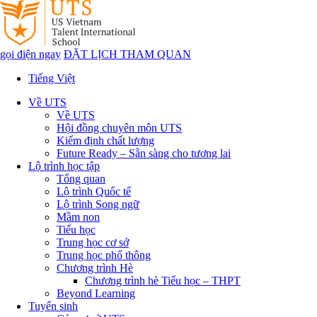
gọi điện ngay
ĐẶT LỊCH THAM QUAN
Tiếng Việt
Về UTS
Về UTS
Hội đồng chuyên môn UTS
Kiểm định chất lượng
Future Ready – Sẵn sàng cho tương lai
Lộ trình học tập
Tổng quan
Lộ trình Quốc tế
Lộ trình Song ngữ
Mầm non
Tiểu học
Trung học cơ sở
Trung học phổ thông
Chương trình Hè
Chương trình hè Tiểu học – THPT
Beyond Learning
Tuyển sinh