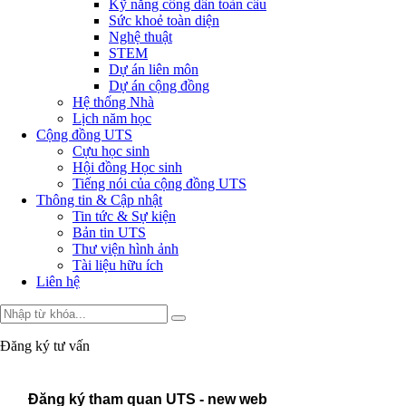
Kỹ năng công dân toàn cầu
Sức khoẻ toàn diện
Nghệ thuật
STEM
Dự án liên môn
Dự án cộng đồng
Hệ thống Nhà
Lịch năm học
Cộng đồng UTS
Cựu học sinh
Hội đồng Học sinh
Tiếng nói của cộng đồng UTS
Thông tin & Cập nhật
Tin tức & Sự kiện
Bản tin UTS
Thư viện hình ảnh
Tài liệu hữu ích
Liên hệ
Đăng ký tư vấn
Đăng ký tham quan UTS - new web