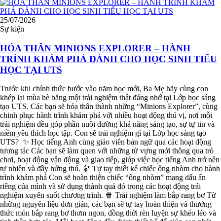
25/07/2026
Sự kiện
HÓA THÂN MINIONS EXPLORER – HÀNH
TRÌNH KHÁM PHÁ DÀNH CHO HỌC SINH TIỂU
HỌC TẠI UTS
Trước khi chính thức bước vào năm học mới, Ba Mẹ hãy cùng con
khép lại mùa hè bằng một trải nghiệm thật đáng nhớ tại Lớp học sáng
tạo UTS. Các bạn sẽ hóa thân thành những “Minions Explorer”, cùng
chinh phục hành trình khám phá với nhiều hoạt động thú vị, nơi mỗi
trải nghiệm đều góp phần nuôi dưỡng khả năng sáng tạo, sự tự tin và
niềm yêu thích học tập. Con sẽ trải nghiệm gì tại Lớp học sáng tạo
UTS? ✨ Học tiếng Anh cùng giáo viên bản ngữ qua các hoạt động
tương tác Các bạn sẽ làm quen với những từ vựng mới thông qua trò
chơi, hoạt động vận động và giao tiếp, giúp việc học tiếng Anh trở nên
tự nhiên và đầy hứng thú. 🔭 Tự tay thiết kế chiếc ống nhòm cho hành
trình khám phá Con sẽ hoàn thiện chiếc “ống nhòm” mang dấu ấn
riêng của mình và sử dụng thành quả đó trong các hoạt động trải
nghiệm xuyên suốt chương trình. 🍿 Trải nghiệm làm bắp rang bơ Từ
những nguyên liệu đơn giản, các bạn sẽ tự tay hoàn thiện và thưởng
thức món bắp rang bơ thơm ngon, đồng thời rèn luyện sự khéo léo và