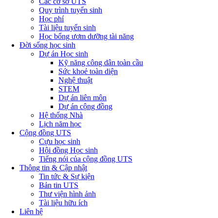
Các cơ sở UTS
Quy trình tuyển sinh
Học phí
Tài liệu tuyển sinh
Học bổng ươm dưỡng tài năng
Đời sống học sinh
Dự án Học sinh
Kỹ năng công dân toàn cầu
Sức khoẻ toàn diện
Nghệ thuật
STEM
Dự án liên môn
Dự án cộng đồng
Hệ thống Nhà
Lịch năm học
Cộng đồng UTS
Cựu học sinh
Hội đồng Học sinh
Tiếng nói của cộng đồng UTS
Thông tin & Cập nhật
Tin tức & Sự kiện
Bản tin UTS
Thư viện hình ảnh
Tài liệu hữu ích
Liên hệ