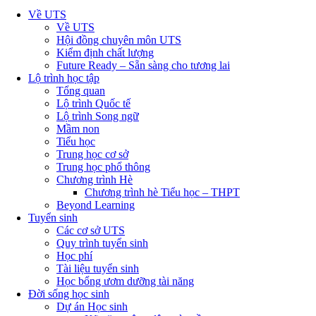
Về UTS
Về UTS
Hội đồng chuyên môn UTS
Kiểm định chất lượng
Future Ready – Sẵn sàng cho tương lai
Lộ trình học tập
Tổng quan
Lộ trình Quốc tế
Lộ trình Song ngữ
Mầm non
Tiểu học
Trung học cơ sở
Trung học phổ thông
Chương trình Hè
Chương trình hè Tiểu học – THPT
Beyond Learning
Tuyển sinh
Các cơ sở UTS
Quy trình tuyển sinh
Học phí
Tài liệu tuyển sinh
Học bổng ươm dưỡng tài năng
Đời sống học sinh
Dự án Học sinh