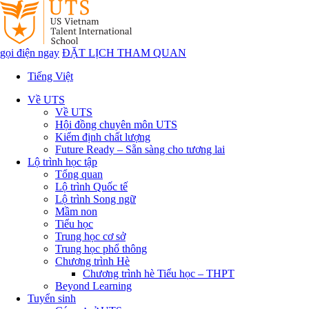
gọi điện ngay
ĐẶT LỊCH THAM QUAN
Tiếng Việt
Về UTS
Về UTS
Hội đồng chuyên môn UTS
Kiểm định chất lượng
Future Ready – Sẵn sàng cho tương lai
Lộ trình học tập
Tổng quan
Lộ trình Quốc tế
Lộ trình Song ngữ
Mầm non
Tiểu học
Trung học cơ sở
Trung học phổ thông
Chương trình Hè
Chương trình hè Tiểu học – THPT
Beyond Learning
Tuyển sinh