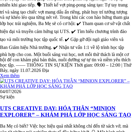
nhiên khi giao tiếp. 🗣️ Thiết kế vợt ping-pong sáng tạo: Tự tay trang
trí và sáng tạo chiếc vợt mang dấu ấn riêng, phát huy trí tưởng tượng
và sự khéo léo qua từng nét vẽ. Trong khi các con hào hứng tham gia
lớp học trải nghiệm, Ba Mẹ sẽ có cơ hội: ✔️ Tham quan cơ sở vật chất
hiện đại và truyền cảm hứng tại UTS. ✔️ Tìm hiểu chương trình đào
tạo và môi trường học tập quốc tế. ✔️ Gặp gỡ đội ngũ giáo viên và
Ban Giám hiệu Nhà trường. ✔️ Nhận tư vấn 1:1 về lộ trình học tập
phù hợp cho con. Một buổi sáng vui học, nơi mỗi thử thách là một cơ
hội để con khám phá bản thân, nuôi dưỡng sự tự tin và niềm yêu thích
học tập. —— THÔNG TIN SỰ KIỆN Thời gian: 09:00 – 12:00 | Thứ
Bảy, ngày 11.07.2026 Địa
Xem thêm
04/07/2026
Sự kiện
UTS CREATIVE DAY: HÓA THÂN “MINION
EXPLORER” – KHÁM PHÁ LỚP HỌC SÁNG TẠO
Ba Mẹ có biết? Việc học hiệu quả nhất không chỉ đến từ sách vở, mà