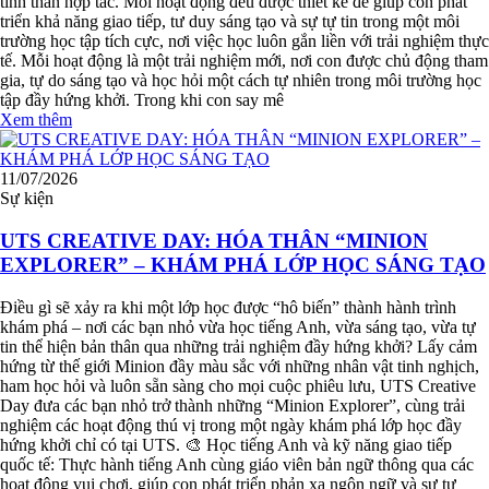
tinh thần hợp tác. Mỗi hoạt động đều được thiết kế để giúp con phát
triển khả năng giao tiếp, tư duy sáng tạo và sự tự tin trong một môi
trường học tập tích cực, nơi việc học luôn gắn liền với trải nghiệm thực
tế. Mỗi hoạt động là một trải nghiệm mới, nơi con được chủ động tham
gia, tự do sáng tạo và học hỏi một cách tự nhiên trong môi trường học
tập đầy hứng khởi. Trong khi con say mê
Xem thêm
11/07/2026
Sự kiện
UTS CREATIVE DAY: HÓA THÂN “MINION
EXPLORER” – KHÁM PHÁ LỚP HỌC SÁNG TẠO
Điều gì sẽ xảy ra khi một lớp học được “hô biến” thành hành trình
khám phá – nơi các bạn nhỏ vừa học tiếng Anh, vừa sáng tạo, vừa tự
tin thể hiện bản thân qua những trải nghiệm đầy hứng khởi? Lấy cảm
hứng từ thế giới Minion đầy màu sắc với những nhân vật tinh nghịch,
ham học hỏi và luôn sẵn sàng cho mọi cuộc phiêu lưu, UTS Creative
Day đưa các bạn nhỏ trở thành những “Minion Explorer”, cùng trải
nghiệm các hoạt động thú vị trong một ngày khám phá lớp học đầy
hứng khởi chỉ có tại UTS. 🎨 Học tiếng Anh và kỹ năng giao tiếp
quốc tế: Thực hành tiếng Anh cùng giáo viên bản ngữ thông qua các
hoạt động vui chơi, giúp con phát triển phản xạ ngôn ngữ và sự tự