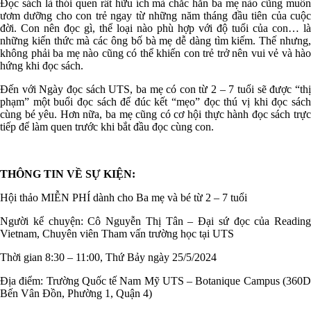
Đọc sách là thói quen rất hữu ích mà chắc hẳn ba mẹ nào cũng muốn
ươm dưỡng cho con trẻ ngay từ những năm tháng đầu tiên của cuộc
đời. Con nên đọc gì, thể loại nào phù hợp với độ tuổi của con… là
những kiến thức mà các ông bố bà mẹ dễ dàng tìm kiếm. Thế nhưng,
không phải ba mẹ nào cũng có thể khiến con trẻ trở nên vui vẻ và hào
hứng khi đọc sách.
Đến với Ngày đọc sách UTS, ba mẹ có con từ 2 – 7 tuổi sẽ được “thị
phạm” một buổi đọc sách để đúc kết “mẹo” đọc thú vị khi đọc sách
cùng bé yêu. Hơn nữa, ba mẹ cũng có cơ hội thực hành đọc sách trực
tiếp để làm quen trước khi bắt đầu đọc cùng con.
THÔNG TIN VỀ SỰ KIỆN:
Hội thảo MIỄN PHÍ dành cho Ba mẹ và bé từ 2 – 7 tuổi
Người kể chuyện: Cô Nguyễn Thị Tân – Đại sứ đọc của Reading
Vietnam, Chuyên viên Tham vấn trường học tại UTS
Thời gian 8:30 – 11:00, Thứ Bảy ngày 25/5/2024
Địa điểm: Trường Quốc tế Nam Mỹ UTS – Botanique Campus (360D
Bến Vân Đồn, Phường 1, Quận 4)