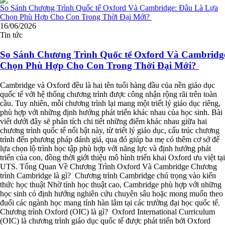
16/06/2026
Tin tức
So Sánh Chương Trình Quốc tế Oxford Và Cambridg
Chọn Phù Hợp Cho Con Trong Thời Đại Mới?
Cambridge và Oxford đều là hai tên tuổi hàng đầu của nền giáo dục
quốc tế với hệ thống chương trình được công nhận rộng rãi trên toàn
cầu. Tuy nhiên, mỗi chương trình lại mang một triết lý giáo dục riêng,
phù hợp với những định hướng phát triển khác nhau của học sinh. Bài
viết dưới đây sẽ phân tích chi tiết những điểm khác nhau giữa hai
chương trình quốc tế nổi bật này, từ triết lý giáo dục, cấu trúc chương
trình đến phương pháp đánh giá, qua đó giúp ba mẹ có thêm cơ sở để
lựa chọn lộ trình học tập phù hợp với năng lực và định hướng phát
triển của con, đồng thời giới thiệu mô hình triển khai Oxford ưu việt tại
UTS. Tổng Quan Về Chương Trình Oxford Và Cambridge Chương
trình Cambridge là gì? Chương trình Cambridge chú trọng vào kiến
thức học thuật Nhờ tính học thuật cao, Cambridge phù hợp với những
học sinh có định hướng nghiên cứu chuyên sâu hoặc mong muốn theo
đuổi các ngành học mang tính hàn lâm tại các trường đại học quốc tế.
Chương trình Oxford (OIC) là gì? Oxford International Curriculum
(OIC) là chương trình giáo dục quốc tế được phát triển bởi Oxford