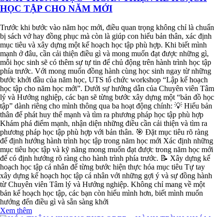
HỌC TẬP CHO NĂM MỚI
Trước khi bước vào năm học mới, điều quan trọng không chỉ là chuẩn
bị sách vở hay đồng phục mà còn là giúp con hiểu bản thân, xác định
mục tiêu và xây dựng một kế hoạch học tập phù hợp. Khi biết mình
mạnh ở đâu, cần cải thiện điều gì và mong muốn đạt được những gì,
mỗi học sinh sẽ có thêm sự tự tin để chủ động trên hành trình học tập
phía trước. Với mong muốn đồng hành cùng học sinh ngay từ những
bước khởi đầu của năm học, UTS tổ chức workshop “Lập kế hoạch
học tập cho năm học mới”. Dưới sự hướng dẫn của Chuyên viên Tâm
lý và Hướng nghiệp, các bạn sẽ từng bước xây dựng một “bản đồ học
tập” dành riêng cho mình thông qua ba hoạt động chính: 💡 Hiểu bản
thân để phát huy thế mạnh và tìm ra phương pháp học tập phù hợp
Khám phá điểm mạnh, nhận diện những điều cần cải thiện và tìm ra
phương pháp học tập phù hợp với bản thân. 🎯 Đặt mục tiêu rõ ràng
để định hướng hành trình học tập trong năm học mới Xác định những
mục tiêu học tập và kỹ năng mong muốn đạt được trong năm học mới
để có định hướng rõ ràng cho hành trình phía trước. 📝 Xây dựng kế
hoạch học tập cá nhân để từng bước hiện thực hóa mục tiêu Tự tay
xây dựng kế hoạch học tập cá nhân với những gợi ý và sự đồng hành
từ Chuyên viên Tâm lý và Hướng nghiệp. Không chỉ mang về một
bản kế hoạch học tập, các bạn còn hiểu mình hơn, biết mình muốn
hướng đến điều gì và sẵn sàng khởi
Xem thêm