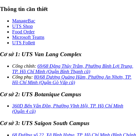
Thông tin cần thiết
ManageBac
UTS Shop
Food Order
Microsoft Teams
UTS Follett
Cơ sở 1: UTS Van Lang Complex
Cổng chính:
69/68 Đặng Thùy Trâm, Phường Bình Lợi Trung,
TP. Hồ Chí Minh (Quận Bình Thạnh cũ)
Cổng phụ:
80/68 Dương Quảng Hàm, Phường An Nhơn, TP.
Hồ Chí Minh (Quận Gò Vấp cũ)
Cơ sở 2: UTS Botanique Campus
360D Bến Vân Đồn, Phường Vĩnh Hội, TP. Hồ Chí Minh
(Quận 4 cũ)
Cơ sở 3: UTS Saigon South Campus
68 Đường số 22, Xã Bình Hưng, TP. Hồ Chí Minh (Bình Chánh