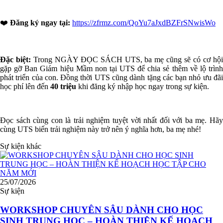
❤️
Đăng ký ngay tại:
https://zfrmz.com/QoYu7aJxdBZFrSNwisWo
Đặc biệt:
Trong NGÀY ĐỌC SÁCH UTS, ba mẹ cũng sẽ có cơ hộ
gặp gỡ Ban Giám hiệu Mầm non tại UTS để chia sẻ thêm về lộ trình
phát triển của con. Đồng thời UTS cũng dành tặng các bạn nhỏ ưu đãi
học phí lên đến
40 triệu
khi đăng ký nhập học ngay trong sự kiện.
Đọc sách cùng con là trải nghiệm tuyệt vời nhất đối với ba mẹ. Hãy
cùng UTS biến trải nghiệm này trở nên ý nghĩa hơn, ba mẹ nhé!
Sự kiện khác
25/07/2026
Sự kiện
WORKSHOP CHUYÊN SÂU DÀNH CHO HỌC
SINH TRUNG HỌC – HOÀN THIỆN KẾ HOẠCH