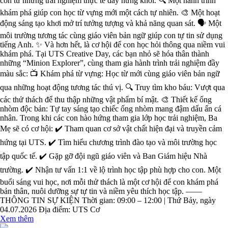
còn từ những trải nghiệm thực tế đầy hứng khởi. 🔍 Một hành trình
khám phá giúp con học từ vựng mới một cách tự nhiên. 🎨 Một hoạt
động sáng tạo khơi mở trí tưởng tượng và khả năng quan sát. 🗣️ Một
môi trường tương tác cùng giáo viên bản ngữ giúp con tự tin sử dụng
tiếng Anh. ✨ Và hơn hết, là cơ hội để con học hỏi thông qua niềm vui
khám phá. Tại UTS Creative Day, các bạn nhỏ sẽ hóa thân thành
những “Minion Explorer”, cùng tham gia hành trình trải nghiệm đầy
màu sắc: 📺 Khám phá từ vựng: Học từ mới cùng giáo viên bản ngữ
qua những hoạt động tương tác thú vị. 🔍 Truy tìm kho báu: Vượt qua
các thử thách để thu thập những vật phẩm bí mật. 🎨 Thiết kế ống
nhòm độc bản: Tự tay sáng tạo chiếc ống nhòm mang đậm dấu ấn cá
nhân. Trong khi các con hào hứng tham gia lớp học trải nghiệm, Ba
Mẹ sẽ có cơ hội: ✔️ Tham quan cơ sở vật chất hiện đại và truyền cảm
hứng tại UTS. ✔️ Tìm hiểu chương trình đào tạo và môi trường học
tập quốc tế. ✔️ Gặp gỡ đội ngũ giáo viên và Ban Giám hiệu Nhà
trường. ✔️ Nhận tư vấn 1:1 về lộ trình học tập phù hợp cho con. Một
buổi sáng vui học, nơi mỗi thử thách là một cơ hội để con khám phá
bản thân, nuôi dưỡng sự tự tin và niềm yêu thích học tập. ——
THÔNG TIN SỰ KIỆN Thời gian: 09:00 – 12:00 | Thứ Bảy, ngày
04.07.2026 Địa điểm: UTS Cơ
Xem thêm